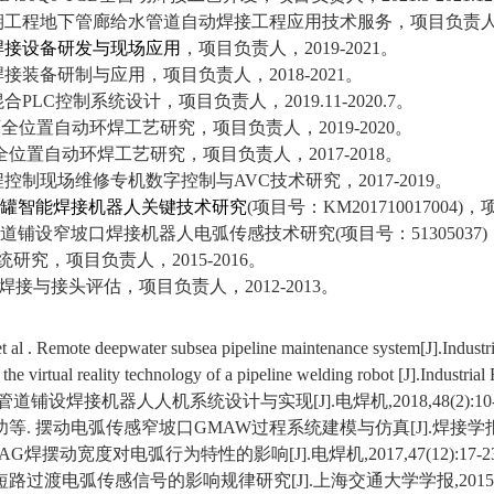
期工程地下管廊给水管道自动焊接工程应用技术服务，项目负责
焊接设备研发与现场应用
，项目负责人，
2019-2021
。
焊接装备研制与应用，项目负责人，
2018-2021
。
混合
PLC
控制系统设计，项目负责人，
2019.11-2020.7
。
下全位置自动环焊工艺研究，项目负责人，
2019-2020
。
全位置自动环焊工艺研究，项目负责人，
2017-2018
。
程控制现场维修专机数字控制与
AVC
技术研究，
2017-2019
。
罐智能焊接机器人关键技术研究
(
项目号：
KM201710017004)
，
道铺设窄坡口焊接机器人电弧传感技术
研究
(
项目号：
51305037)
统研究，项目负责人，
2015-2016
。
焊接与接头评估，项目负责人，
2012-2013
。
t al . Remote deepwater subsea pipeline maintenance system[J].Industr
the virtual reality technology of a pipeline welding robot [J].Industrial
管道铺设焊接机器人人机系统设计与实现
[J].
电焊机
,2018,48(2):10
功等
.
摆动电弧传感窄坡口
GMAW
过程系统建模与仿真
[J].
焊接学
AG
焊摆动宽度对电弧行为特性的影响
[J].
电焊机
,2017,47(12):17-2
短路过渡电弧传感信号的影响规律研究
[J].
上海交通大学学报
,2015