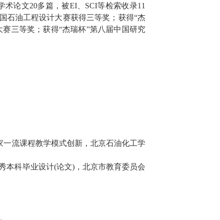
学术论文
20
多篇，被
EI
、
SCI
等检索收录
11
国石油工程设计大赛获得三等奖；获得
“
杰
大赛三等奖；获得
“
杰瑞杯
”
第八届中国研究
家一流课程教学模式创新，北京石油化工学
秀本科毕业设计
(
论文
)
，北京市教育委员会
。