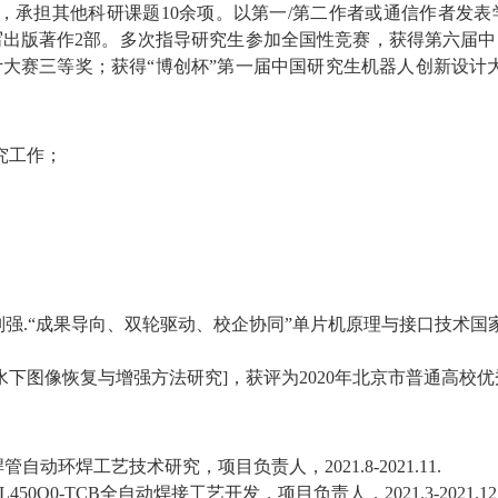
，承担其他科研课题
10
余项。以第一
/
第二作者或通信作者发表
写出版著作
2
部。多次指导研究生参加全国性竞赛，获得第六届中
计大赛三等奖；获得
“
博创杯
”
第一届中国研究生机器人创新设计
究工作；
刘强
.“
成果导向、双轮驱动、校企协同
”
单片机原理与接口技术国
水下图像恢复与增强方法研究
]
，获评为
2020
年北京市普通高校优
焊管自动环焊工艺技术研究，项目负责人，
2021.8-2021.11.
L450Q0-TCB
全自动焊接工艺开发，项目负责人，
2021.3-2021.12