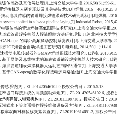
电弧传感器及其信号处理
[J].
上海交通大学学报
,2016,50(S1):59-61.
置焊接机器人研究现状及其关键技术
[J].
电焊机
,2016
，
46(10):25-3
于摆动电弧传感的管道焊接焊缝跟踪技术研究现状
[J].
电焊机
, 2016
t system applied in sub-sea pipeline laying[J].Industrial Robot, 2015,
于电弧传感的管道焊接高低跟踪技术研究
[J].
上海交通大学学报
,20
轨道式管道焊接机器人焊缝跟踪方法研究现状
[J].
河北科技大学学
于
CAN-open
的焊炬高频摆动控制系统设
计
[J].
上海交通大学学报
,2
口径
UOE
海管全自动焊接工艺研究
[J].
电焊机
, 2014,50(11):11-16.
速摆动电弧传感器的
GMAW
焊缝跟踪技术研究
[J].
焊接
, 2013,9(15
.
基于网络及总线技术的海底管道铺设焊接机器人技术研究
[J].
焊
.
海底管道铺设焊接机器人运动控制网络通信
[J].
上海交通大学学
.
基于
CAN-open
的数字化焊接电源网络通信
[J].
上海交通大学学
弧传感系统
[P]
，
ZL 201420546102.9,
授权公告日：
2015.5.13.
道窄坡口焊接系统的高频摆动焊炬
[P]
，
ZL 201420546102.6,
授权
动焊机弹簧式锁紧机构
[P]
，
ZL 201811199718.2,
授权公告日：
2019
无潜式水下管道遥操作焊接维修设备及方法
[P]
，
ZL 201811107938
焊接车双向对称位移夹紧装置
[P]
，
ZL201910614651.2,
授权公告日