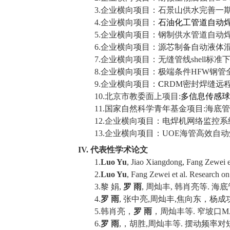
3.
企业横向项目：石景山供水完善一
4.
企业横向项目：
石油化工管道自动
5.
企业横向项目：钢制供水管道自动
6.
企业横向项目：源芯制备自动液体
7.
企业横向项目：无缝管线
shell
标准
8.
企业横向项目：极端条件
HFW
钢管
9.
企业横向项目：
C
RDM
密封焊缝远
10.
北京市教委面上项目
:
多信息传感球
11.
国家自然科学青年基金项目
:
海底管
12.
企业横向项目：电焊机网络监控系
13.
企业横向项目：
UOE
海管高效自动
IV.
代表性学术论文
1.
Luo Yu
, Jiao
Xiangdong
, Fang
Zewei
e
2.
Luo Yu
, Fang
Zewei
et al. Research on 
3.
黎
娟
,
罗
雨
,
周灿丰
,
韩肖亮等
.
海底
4.
罗
雨
,
张中亮
,
周灿丰
,
焦向东，杨成
5.
韩肖亮，
罗
雨
，周灿丰等
.
窄坡口
M
6.
罗
雨
,
，胡胜
,
周灿丰等
.
摆动频率对