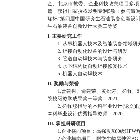
金、北京市教委、企业科技攻关项目多项
篇；获得国家授权发明专利
5
项；参与编
瑞杯
”
第四届中国研究生石油装备创新设
生石油装备创新设计大赛二等奖；
I.
主要研究工作
1.
从事机器人技术及智能装备领域研
2.
焊接自动化设备的设计与研发
3.
管道自动焊技术与装备研究。
4.
水下结构物自动焊接修复技术；
5.
机器人自动焊技术；
II.
奖励与荣誉
1.
曹建树、俞建荣、黄松涛、罗雨、
院校级教学成果奖一等奖，
2021
。
2.
罗雨
.
您指导的本科毕业设计
(
论文
)[
本科毕业设计优秀指导教师，
2020
。
III.
承担科研项目
1.
企业横向项目：高强度
X80
级
HFW
2.
企业横向项目：耐微生物腐蚀管
BG 