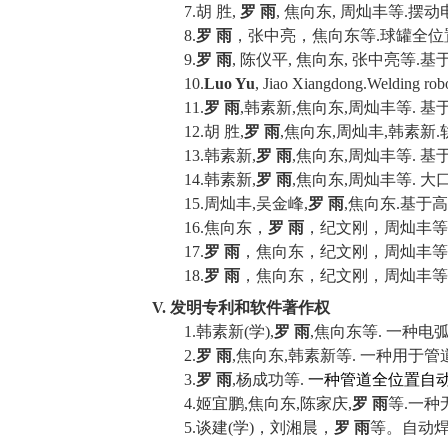
7.
胡
胜
,
罗
雨
,
焦向东
,
周灿丰等
.
摆动
8.
罗
雨
，张中亮，焦向东等
.
球罐全位
9.
罗
雨
,
陈仪平
,
焦向东
,
张中亮等
.
基
10.
Luo Yu
, Jiao
Xiangdong.Welding
robo
11.
罗
雨
,
韩素新
,
焦向东
,
周灿丰等
.
基
12.
胡
胜
,
罗
雨
,
焦向东
,
周灿丰
,
韩素新
.
13.
韩素新
,
罗
雨
,
焦向东
,
周灿丰等
.
基
14.
韩素新
,
罗
雨
,
焦向东
,
周灿丰等
.
大
15.
周灿丰
,
吴金峰
,
罗
雨
,
焦向东
.
基于高
16.
焦向东，
罗
雨
，纪文刚，周灿丰等
17.
罗
雨
，焦向东，纪文刚，周灿丰等
18.
罗
雨
，焦向东，纪文刚，周灿丰等
V.
发明专利和软件著作权
1.
韩素新
(
学
),
罗
雨
,
焦向东等
.
一种电
2.
罗
雨
,
焦向东
,
韩素新等
.
一种用于管
3.
罗
雨
,
杨成功等
.
一种管道全位置自
4.
姬宜鹏
,
焦向东
,
陈家庆
,
罗
雨
等
.
一种
5.
谈建
(
学
)
，刘湘晨，
罗
雨
等。自动