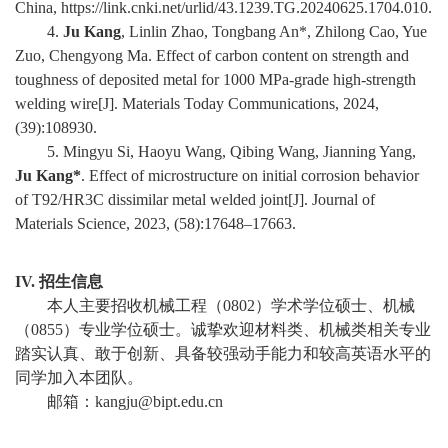
China, https://link.cnki.net/urlid/43.1239.TG.20240625.1704.010.
4.
Ju Kang
, Linlin Zhao, Tongbang An*, Zhilong Cao, Yue
校
Zuo, Chengyong Ma. Effect of carbon content on strength and
园
toughness of deposited metal for 1000 MPa-grade high-strength
welding wire
[J]. Materials Today Communications, 2024,
生
(39):108930.
5.
Mingyu Si, Haoyu Wang, Qibing Wang, Jianning Yang,
活
Ju Kang
*
. Effect of microstructure on initial corrosion behavior
of T92/HR3C dissimilar metal welded joint[J]. Journal of
合
Materials Science, 2023, (58):17648–17663.
作
交
IV. 招生信息
本人主要招收机械工程（
0802
）学术学位硕士、机械
流
（
0855
）专业学位硕士。诚挚欢迎材料类、机械类相关专业
踏实认真、敢于创新、具备较强动手能力和较高英语水平的
同学加入本团队。
邮箱：
kangju@bipt.edu.cn