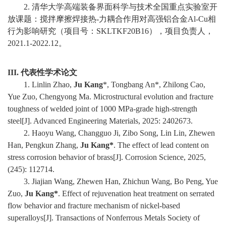
教
2.
清华大学高端装备界面科学与技术全国重点实验室开
放课题：搅拌摩擦焊接热
-
力耦合作用对高强铝合金
Al-Cu
相
育
行为影响研究（项目号：
SKLTKF20B16
），项目负责人，
教
2021.1-2022.12
。
学
III.
代表性学术论文
师
1. Linlin Zhao,
Ju Kang
*, Tongbang An*, Zhilong Cao,
Yue Zuo, Chengyong Ma. Microstructural evolution and fracture
资
toughness of welded joint of 1000 MPa-grade high-strength
steel[J]. Advanced Engineering Materials, 2025: 2402673.
队
2. Haoyu Wang, Changguo Ji, Zibo Song, Lin Lin, Zhewen
伍
Han, Pengkun Zhang,
Ju Kang*
. The effect of lead content on
stress corrosion behavior of brass[J]. Corrosion Science,
2025,
学
(245):
112714.
3. Jiajian Wang, Zhewen Han, Zhichun Wang, Bo Peng, Yue
科
Zuo,
Ju Kang
*
. Effect of rejuvenation heat treatment on serrated
科
flow behavior and fracture mechanism of nickel-based
superalloys
[J]. Transactions of Nonferrous Metals Society of
研