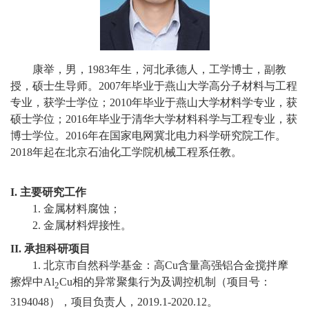
校
概
况
康举，男，
1983
年生，河北承德人，工学博士，副教
授，硕士生导师。
2007
年毕业于燕山大学高分子材料与工程
院
专业，获学士学位；
2010
年毕业于燕山大学材料学专业，获
部
硕士学位；
2016
年毕业于清华大学材料科学与工程专业，获
博士学位。
2016
年在国家电网冀北电力科学研究院工作。
设
2018
年起在北京石油化工学院机械工程系任教。
置
I.
主要研究工作
招
1.
金属材料腐蚀；
2.
金属材料焊接性。
生
II.
承担科研项目
就
1.
北京市自然科学基金：高
Cu
含量高强铝合金搅拌摩
擦焊中
Al
Cu
相的异常聚集行为及调控机制（项目号：
业
2
3194048
），项目负责人，
2019
.1-20
20
.12
。