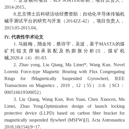
7.
企业横向项目：
4LP SORTER
研制，项目负责人，
2014-2015
。
校
8.
北京博士后科研活动经费资助：自动化半导体传输机
械手测试平台的研究与开发（
2014ZZ-42
），项目负责人，
园
2013.05-2015.04
。
生
IV.
代表性学术论文
1.
马丽梅，隋金玲，蔡诗宇，吴波，基于
MASTA
的煤
活
矿托辊支撑轴承装配及热膨胀分析
[J]
，煤矿机
合
械
,2020.4
（
4
）
:81-83.
2. Zhao yong, Liu Qiang, Ma Limei*, Wang Kun. Novel
作
Lorentz Force-type Magnetic Bearing with Flux Congregating
Rings for fMagnetically Suspended Gyrowheel, IEEE
交
Transactions on Magnetics
，
2019
，
12
（
55
）
:1-8.
（
SCI
：
流
000516619500052
）
3. Liu Qiang, Wang Kun, Ren Yuan, Chen Xiaocen, Ma
Limei, Zhao Yong.Optimization design of launch locking
protective device (LLPD) based on carbon fiber bracket for
magnetically suspended flywheel (MSFW)[J]. Acta Astronautica
2018,10(154):9~17.