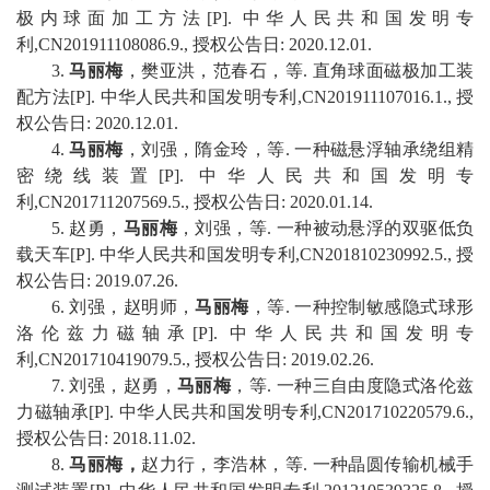
极内球面加工方法
[P].
中华人民共和国发明专
利
,CN201911108086.9.,
授权公告日
: 2020.12.01.
3.
马丽梅
，樊亚洪，范春石，等
.
直角球面磁极加工装
配方法
[P].
中华人民共和国发明专利
,CN201911107016.1.,
授
权公告日
: 2020.12.01.
4.
马丽梅
，刘强，隋金玲，等
.
一种磁悬浮轴承绕组精
密绕线装置
[P].
中华人民共和国发明专
利
,CN201711207569.5.,
授权公告日
: 2020.01.14.
5.
赵勇，
马丽梅
，刘强，等
.
一种被动悬浮的双驱低负
载天车
[P].
中华人民共和国发明专利
,CN201810230992.5.,
授
权公告日
: 2019.07.26.
6.
刘强，赵明师，
马丽梅
，等
.
一种控制敏感隐式球形
洛伦兹力磁轴承
[P].
中华人民共和国发明专
利
,CN201710419079.5.,
授权公告日
: 2019.02.26.
7.
刘强，赵勇，
马丽梅
，等
.
一种三自由度隐式洛伦兹
力磁轴承
[P].
中华人民共和国发明专利
,CN201710220579.6.,
授权公告日
: 2018.11.02.
8.
马丽梅，
赵力行，李浩林，等
.
一种晶圆传输机械手