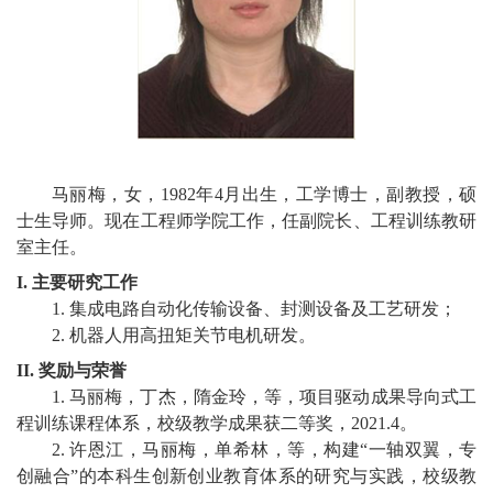
校
概
况
院
部
马丽梅，女，
1982
年
4
月出生，工学博士，副教授，硕
士生导师。现在工程师学院工作，任副院长、工程训练教研
设
室主任。
置
I.
主要研究工作
1.
集成电路自动化传输设备、封测设备及工艺研发；
招
2.
机器人用高扭矩关节电机研发。
生
II.
奖励与荣誉
1.
马丽梅，丁杰，隋金玲，等，项目驱动成果导向式工
就
程训练课程体系，校级教学成果获二等奖，
2021.4
。
2.
许恩江，马丽梅，单希林，等，构建
“
一轴双翼，专
业
创融合
”
的本科生创新创业教育体系的研究与实践，校级教