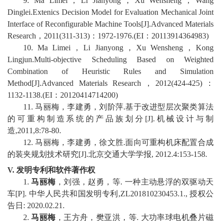
9. Ma Limei
，
Li Jianyong
，
Xu Wensheng
，
Wang
Dinglei.Extenics Decision
Model for Evaluation Mechanical Joint
Interface of Reconfigurable Machine Tools[J].Advanced Materials
Research
，
2011(311-313)
：
1972-1976.(EI
：
20113914364983)
10. Ma Limei
，
Li Jianyong
，
Xu Wensheng
，
Kong
Lingjun.Multi-objective Scheduling Based on Weighted
Combination of Heuristic Rules and Simulation
Method[J].Advanced Materials Research
，
2012(424-425)
：
1132-1138.(EI
：
20120414714200)
11.
马丽梅，李建勇，刘阶萍
.
基于改进型层次聚类算法
的可重构制造系统的产品族划分
[J].
机械设计与制
造
,2011,8:78-80.
12.
马丽梅，李建勇，徐文胜
.
面向可重构机床配置合成
的装夹规划技术研究
[J].
北京交通大学学报
, 2012.4:153-158.
V.
发明专利和软件著作权
1.
马丽梅
，刘强，赵勇，等
.
一种主动悬浮的双驱动天
车
[P].
中华人民共和国发明专利
,ZL201810230453.1.,
授权公
告日
: 2020.02.21.
2.
马丽梅
，王方舟，樊亚洪，等
.
大功率球电机叠片磁