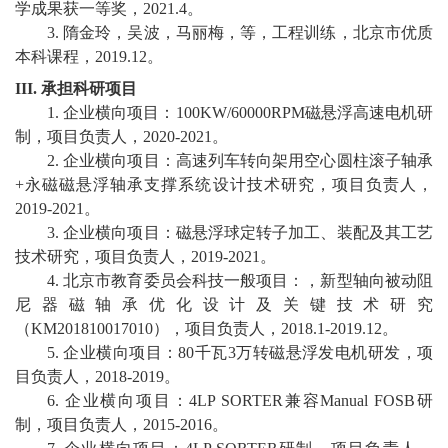
教
学成果获一等奖，
2021.4
。
3.
隋金玲，吴波，马丽梅，等，工程训练，北京市优质
育
本科课程，
2019.12
。
教
III.
承担科研项目
1.
企业横向项目：
100KW/60000RPM
磁悬浮高速电机研
学
制，项目负责人，
2020-2021
。
2.
企业横向项目：高速列车转向架用空心圆柱滚子轴承
师
+
永磁磁悬浮轴承支撑系统设计技术研究，项目负责人，
资
2019-2021
。
3.
企业横向项目：磁悬浮球定转子加工、装配及其工艺
队
技术研究，项目负责人，
2019-2021
。
4.
北京市教育委员会科技一般项目：，新型轴向被动阻
伍
尼器磁轴承优化设计及关键技术研究
学
（
KM201810017010
），项目负责人，
2018.1-2019.12
。
5.
企业横向项目：
80
千瓦
3
万转磁悬浮发电机研发，项
科
目负责人，
2018-2019
。
6.
企业横向项目：
4LP SORTER
兼容
Manual FOSB
研
科
制，项目负责人，
2015-2016
。
研