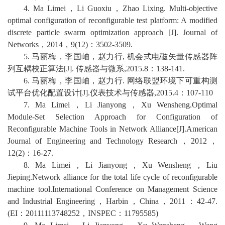
4. Ma Limei
，
Li Guoxiu
，
Zhao Lixing. Multi-objective
optimal configuration of reconfigurable test platform: A modified
discrete particle swarm optimization approach [J]. Journal of
Networks
，
2014
，
9(12)
：
3502-3509.
5.
马丽梅，李国岫，赵力行
,
机会式电磁矢量传感器阵
列互耦校正算法
[J].
传感器与微系
,2015.8
：
138-141.
6.
马丽梅，李国岫，赵力行
.
网络联盟环境下可重构测
试平台优化配置设计
[J].
仪表技术与传感器
,2015.4
：
107-110
7. Ma Limei
，
Li Jianyong
，
Xu Wensheng.Optimal
Module-Set Selection Approach for Configuration of
Reconfigurable Machine Tools in Network Alliance[J].American
Journal of Engineering and Technology Research
，
2012
，
12(2)
：
16-27.
8. Ma Limei
，
Li Jianyong
，
Xu Wensheng
，
Liu
Jieping.Network alliance for the total life cycle of reconfigurable
machine tool.International Conference on Management Science
and Industrial Engineering
，
Harbin
，
China
，
2011
：
42-47.
(EI
：
20111113748252
，
INSPEC
：
11795585)