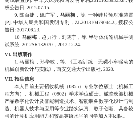
测试装置
[P].
中华人民共和国发明专利
,201210539325.8.,
授
权公告日
: 2015.07.15.
9.
陈百捷，姚广军，
马丽梅
，等
.
一种硅片预对准装置
[P].
中华人民共和国发明
专利，
ZL201310479044.2.,
授权公
告日
: 2017.06.23.
10.
马丽梅
，赵力行，刘晓宁，等
.
半导体传输机械手测
试系统
. 2012SR132070
，
2012.12.24.
VI.
出版著作
1.
马丽梅，孙华敏，等
.
《工程训练－无碳小车驱动的
机械创新设计与实践》
,
西安交通大学出版社
, 2020.
VII.
招生信息
本人目前主要招收机械（
0855
）专业学位硕士（机械工
程方向）、机械工程（
0802
）学术学位硕士。诚挚欢迎机械
产品数字化设计及智能制造技术、智能装备数字化设计与制
造、机器人技术与应用等专业踏实认真、敢于创新、具备较
强的计算机应用能力和较高英语水平的同学加入本团队。