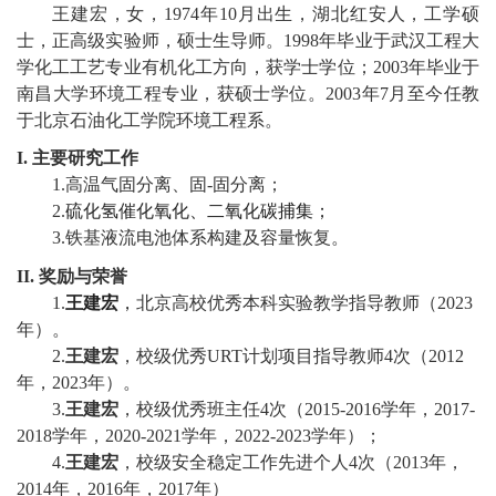
教
王建宏
，女，
197
4
年
10
月出生，
湖北红安人
，工学
硕
士
，
正
高级实验师
，
硕士生
导师。
1998
年毕业于
武汉工程大
育
学化工工艺专业
有机化工方向
，
获学士学位；
2003
年毕业于
南昌大学环境工程专业
，获硕士学位。
200
3
年
7
月至今任教
教
于北京石油化工学院
环境工程系
。
学
I.
主要研究工作
师
1.
高温气固分离
、固
-
固分离；
2.
硫化氢催化氧化、二氧化碳捕集；
资
3.
铁基液流电池体系
构建及容量恢复
。
队
II.
奖励与荣誉
1.
王建宏
，
北京高校优秀本科实验教学指导教师（
2023
伍
年）
。
2
.
王建宏
，校级优秀
URT
计划项目指导教师
4
次（
2
0
12
学
年，
2023
年）
。
科
3.
王建宏
，校级优秀班主任
4
次（
2015-2016
学年，
2017-
2018
学年，
2020-2021
学年，
2
02
2
-202
3
学年）
；
科
4.
王建宏
，校级安全稳定工作先进个人
4
次（
2
013
年，
2
014
年，
2
016
年，
2
017
年）
研