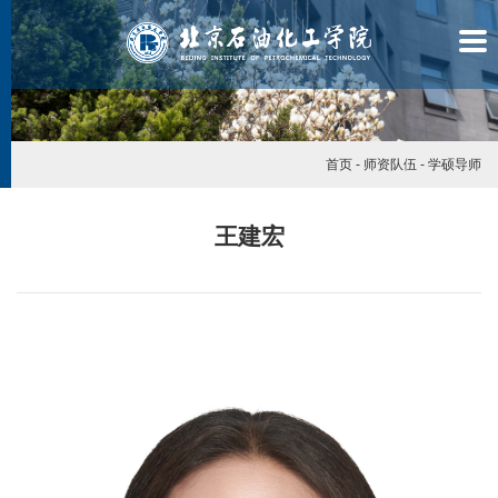
首页
-
师资队伍
-
学硕导师
王建宏
学