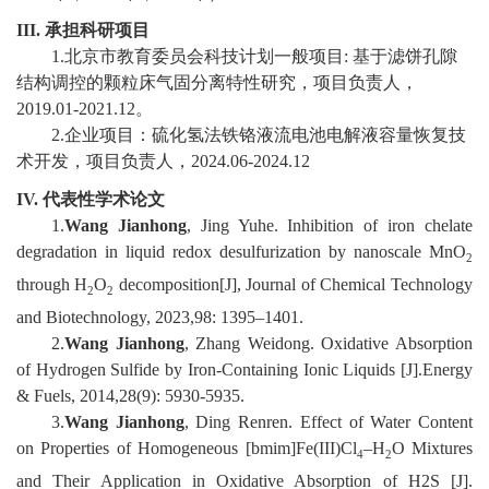
III.
承担科研项目
校
1
.
北京市教育委员会科技计划一般项目
:
基于滤饼孔隙
结构调控的颗粒床气固分离特性研究
，项目负责人
，
园
2019
.0
1
-2021.12
。
生
2
.
企业项目：
硫化氢法铁铬液流电池电解液容量恢复技
术开发
，项目负责人，
2
024.06-2024.12
活
I
V.
代表性学术论文
合
1.
Wang Jianhong
, Jing Yuhe. Inhibition of iron chelate
degradation in liquid redox desulfurization by nanoscale MnO
2
作
through H
O
decomposition[J], Journal of Chemical Technology
2
2
交
and Biotechnology, 2023,98: 1395–1401.
2
.
Wang Jianhong
, Zhang Wei
dong. Oxidative Absorption
流
of Hydrogen Sulfide by Iron-Containing Ionic Liquids [J].Energy
& Fuels, 2014,28(9): 5930-5935.
3
.
Wang Jianhong
, Ding Renren. Effect of Water Content
on Properties of Homogeneous [bmim]Fe(III)Cl
–
H
O Mixtures
4
2
and Their Application in Oxidative Absorption of H2S [J].