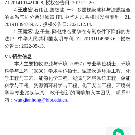
ZL201410142100.8,
授权公告日
:
2019
.
12
.
20.
4
.
王建宏
,
石伟江
,
詹敏述
.
一种多层梯级滤料与滤膜组合
的高温气固分离过滤器
[P].
中华人民共和国发明专利
，
ZL
201911394789.2.
，
授权公告日
:
2021
.
12
.
14
.
5
.
王建宏
,
赵子莹
.
降低络合亚铁在有氧条件下降解的方
法
[P].
中华人民共和国发明专利
, ZL 201911149683.6
，
授权
公告日
:
2022-05-13.
VI.
招生信息
本人主要招收资源与环境（
0
857
）专业学位硕士、环境
科学与工程（
0
830
）学术学位硕士。诚挚欢迎环境工程、化
学工程
与工艺
、
能源化学工程、能源与环境系统工程、
储能
科学与工程、
资源循环科学与工程、
化工安全工程
、
环境科
学
等专业踏实认真、敢于创新的同学加入本团队。
联系邮
箱：
w
angjianhong@bipt.edu.cn
。