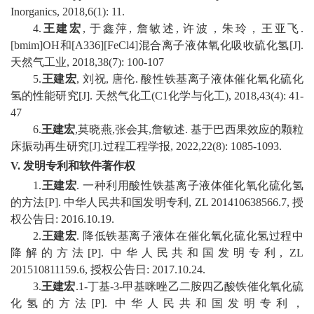
Inorganics, 2018,6(1): 11.
4
.
王建宏
,
于鑫萍
,
詹敏述
,
许波，朱玲，王亚飞
.
[bmim]OH
和
[A336][FeCl4]
混合离子液体氧化吸收硫化氢
[J].
天然气工业
, 2018,38(7): 100-107
5
.
王建宏
,
刘祝
,
唐伦
.
酸性铁基离子液体催化氧化硫化
氢的性能研究
[J].
天然气化工
(C1
化学与化工
), 2018,43(4): 41-
47
6
.
王建宏
,
莫晓燕
,
张会其
,
詹敏述
.
基于巴西果效应的颗粒
床振动再生研究
[J].
过程工程学报
, 2022,22(8): 1085-1093.
V.
发明专利和软件著作权
1
.
王建宏
.
一种利用酸性铁基离子液体催化氧化硫化氢
的方法
[P].
中华人民共和国发明专利
, ZL 201410638566.7,
授
权公告日
:
2016
.
10
.
19.
2.
王建宏
.
降低铁基离子液体在催化氧化硫化氢过程中
降解的方法
[P].
中华人民共和国发明专利
, ZL
201510811159.6,
授权公告日
:
2017
.
10
.
24.
3.
王建宏
.1-
丁基
-3-
甲基咪唑乙二胺四乙酸铁催化氧化硫
化氢的方法
[P].
中华人民共和国发明专利
，