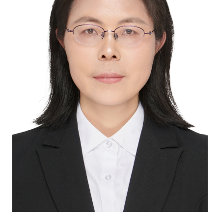
校
概
况
院
部
设
置
招
生
就
业