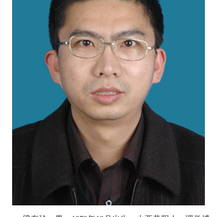
校
概
况
院
部
设
置
招
生
就
业