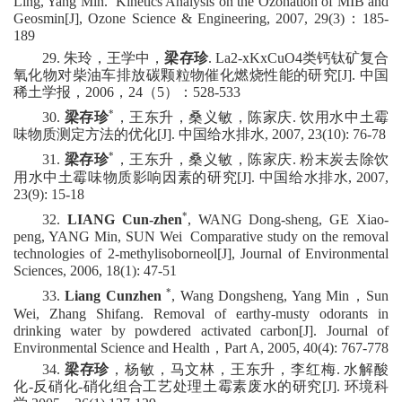
Ling,
Yang
Min.
Kinetics Analysis on the Ozonation of MIB and
Geosmin
[J]
, Ozone Science & Engineering, 2007, 29(3)
：
185-
189
2
9
.
朱玲，王学中，
梁存珍
. La2-xKxCuO4
类钙钛矿复合
氧化物对柴油车排放碳颗粒物催化燃烧性能的研究
[J]
.
中国
稀土学报，
2006
，
24
（
5
）：
528-533
*
30
.
梁存珍
，王东升，桑义敏，陈家庆
.
饮用水中土霉
味物质测定方法的优化
[J]
.
中国给水排水
, 2007, 23(10): 76-78
*
3
1
.
梁存珍
，王东升，桑义敏，陈家庆
.
粉末炭去除饮
用水中土霉味物质影响因素的研究
[J]
.
中国给水排水
, 2007,
23(9): 15-18
*
3
2
.
LIANG Cun-zhen
, WANG Dong-sheng, GE Xiao-
peng, YANG Min, SUN Wei
Comparative study on the removal
technologies of 2-methylisoborneol
[J]
, Journal of Environmental
Sciences, 2006, 18(1): 47-51
*
3
3
.
Liang
Cunzhen
,
Wang
Dongsheng,
Yang
Min
，
Sun
Wei,
Zhang
Shifang. Removal of earthy-musty odorants in
drinking water by powdered activated carbon
[J]
.
Journal of
Environmental Science and Health
，
Part A, 2005, 40(4): 767-778
3
4
.
梁存珍
，杨敏，马文林，王东升，李红梅
.
水解酸
化
-
反硝化
-
硝化组合工艺处理土霉素废水的研究
[J]
.
环境科