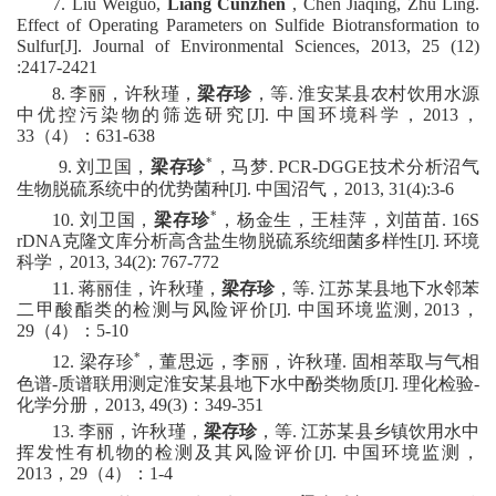
7
.
Liu Weiguo,
Liang Cunzhen
, Chen Jiaqing, Zhu Ling.
Effect of Operating Parameters on Sulfide Biotransformation to
Sulfur
[J]
. Journal of Environmental Sciences, 2013, 25 (12)
:2417-2421
8
.
李丽，许秋瑾，
梁存珍
，等
.
淮安某县农村饮用水源
中优控污染物的筛选研究
[J]
.
中国环境科学，
2013
，
33
（
4
）：
631-638
*
9
.
刘卫国，
梁存珍
，马梦
.
PCR-DGGE
技术分析沼气
生物脱硫系统中的优势菌种
[J]
.
中国沼气，
2013, 31(4):3-6
*
10
.
刘卫国，
梁存珍
，杨金生，王桂萍，刘苗苗
. 16S
rDNA
克隆文库分析高含盐生物脱硫系统细菌多样性
[J]
.
环境
科学，
2013, 34(2): 767-772
1
1
.
蒋丽佳，许秋瑾，
梁存珍
，等
.
江苏某县地下水邻苯
二甲酸酯类的检测与风险评价
[J].
中国环境监测
, 2013
，
29
（
4
）：
5-10
*
1
2
.
梁存珍
，董思远，李丽，许秋瑾
.
固相萃取与气相
色谱
-
质谱联用测定淮安某县地下水中酚类物质
[J].
理化检验
-
化学分册，
2013, 49(3)
：
349-351
1
3
.
李丽，许秋瑾，
梁存珍
，等
.
江苏某县乡镇饮用水中
挥发性有机物的检测及其风险评价
[J].
中国环境监测，
2013
，
29
（
4
）：
1-4