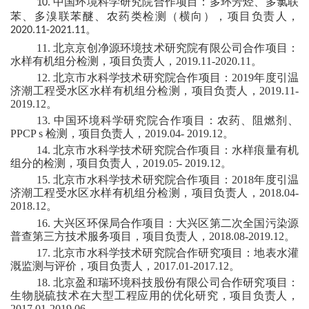
中国环境科学研究院合作项目：多环芳烃、多氯联
1
0
.
苯、多溴联苯醚、农药类检测（横向），
项目
负责
人
，
。
2
020.11-2021.11
11
.
北京京创净源环境技术研究院有限公司
合作项目
：
水样有机组分检测，
项目
负责
人
，
2019.11-2020.11
。
1
2
.
北京市水科学技术研究院合作项目：
2019
年度引温
济潮工程受水区水样有机组分检测，
项目
负责
人
，
2019.11-
2019.12
。
1
3
.
中国环境科学研究院合作项目：农药、阻燃剂、
PPCP s
检测，
项目
负责
人
，
2019.04- 2019.12
。
1
4
.
北京市水科学技术研究院合作项目：水样痕量有机
组分的检测，
项目
负责
人
，
2019.05- 2019.12
。
1
5
.
北京市水科学技术研究院合作项目：
2018
年度引温
济潮工程受水区水样有机组分检测，
项目
负责
人
，
2018.04-
2018.12
。
1
6
.
大兴区环保局合作项目：
大兴区第二次全国污染源
普查第三方技术服务项目，
项目
负责
人
，
2
018.08-2019.12
。
1
7
.
北京市水科学技术研究院合作研究项目：地表水灌
溉监测与评价，
项目
负责
人
，
2017.01-2017.12
。
1
8
.
北京盈和瑞环境科技股份有限公司合作研究项目：
生物脱硫技术在大型工程应用的优化研究，
项目
负责
人
，
2017.01-2019.06
。