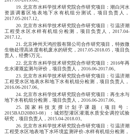
1
9
.
北京市水科学技术研究院合作研究项目：潮白河水
资源调蓄区地表地下水有机组分测试，
项目
负责
人
，
2017.05-2017.12
。
20
.
北京市水科学技术研究院合作研究项目：引温济潮
工程受水区水样有机组分检测，
项目
负责
人
，
2017.04-
2017.12
。
21
.
北京神州天鸿控股有限公司合作研究项目，特效微
生物处理高浓度有机废水的研究，
2017.05-2018.05
，
项目
负
责
人
，经费
5
万元
。
2
2
.
北京市水科学技术研究院合作研究项目：
2016
年再
生水灌溉监测与评价，
项目
负责
人
，
2016.06-2017.06
。
2
3
.
北京市水科学技术研究院合作研究项目：引温济潮
工程受水区地表水和地下水有机组分检测
，
项目
负责
人
，
2016.06-2017.06
。
2
4
.
北京市水科学技术研究院合作研究项目：再生水与
地下水有机组分检测
，
项目
负责
人
，
2016.06-2017.06
。
2
5
.
国家科技支撑计划子课题（项目号：
2015BAD20B03-08
）：城郊型灌区灌溉水质安全调控试验
研究，
项目
负责
人
，
2015.04-2018.03
。
2
6
.
北京市水科学技术研究院合作研究项目：引温济潮
工程受水区地表地下水环境监测评价
-
水样有机组分检测
，