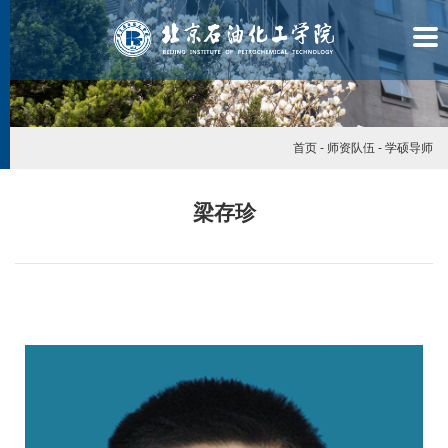
首页
-
师资队伍
-
学硕导师
梁存珍
学