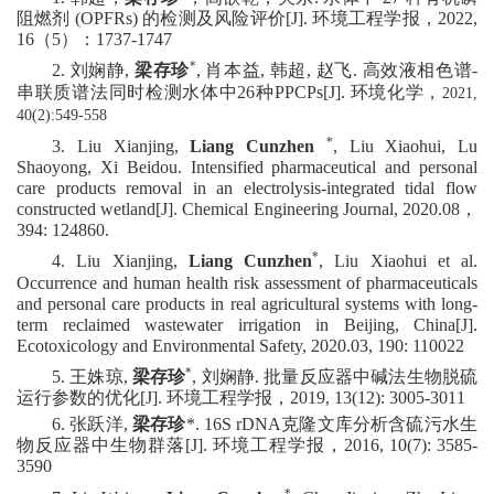
阻燃剂
(OPFRs)
的检测及风险评价
[J]
.
环境工程学报，
2022,
16
（
5
）：
1737-1747
*
2.
刘娴静
,
梁存珍
,
肖本益
,
韩超
,
赵飞
.
高效液相色谱
-
串联质谱法同时检测水体中
26
种
PPCPs
[J]
.
环境化学，
2
021,
40(2)
:549-558
*
3
.
Liu
Xianjing,
Liang
Cunzhen
,
Liu
Xiaohui,
Lu
Shaoy
ong,
Xi
Beidou
.
Intensified pharmaceutical and personal
care products removal in an electrolysis-integrated tidal flow
constructed wetland
[J]
.
Chemical Engineering Journal
, 2020.08
，
3
94
:
124860.
*
4
.
Liu Xianjing,
Liang Cunzhen
, Liu Xiaohui et al.
Occurrence
and human health risk assessment of pharmaceuticals
and personal care products in real agricultural systems with long-
term reclaimed wastewater irrigation in Beijing, China
[J]
.
Ecotoxicology and Environmental Safety, 2020
.03,
190
: 110022
*
5
.
王姝琼
,
梁存珍
,
刘娴静
.
批量反应器中碱法生物脱硫
运行参数的优化
[J]
.
环境工程学报，
2019, 13(12): 3005-3011
6
.
张跃洋
,
梁存珍
*
. 16S rDNA
克隆文库分析含硫污水生
物反应器中生物群落
[J].
环境工程学报，
2016, 10(7): 3585-
3590
*