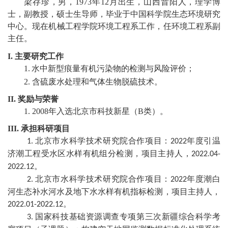
梁存珍
，
男
，
1973
年
12
月出生，山
西昔阳
人，
理
学博
教
士，副教授，硕士生导师，毕业于
中国科学院生态环境研究
育
中心
。现
在
机械工程学院环境工程
系工作，
任
环境工程系
副
主任
。
教
I.
主要研究工作
学
1
.
水中
新型
痕量有机污染物的
检测与风险评价
；
2.
含硫废水处理和气体
生物脱硫
技术
。
师
II.
奖励与荣誉
资
1.
2
008
年入选北京市科技新星（
B
类）
。
队
III.
承担科研项目
北京市水科学技术研究院合作项目：
年度引温
1
.
2
022
伍
济潮工程受水区水样有机组分检测，项目主持人，
2
022.04-
。
学
2022.12
北京市水科学技术研究院合作项目：
年度潮白
2
.
2022
科
河生态补水河水及地下水水样有机指标检测，
项目主持人，
。
2
022.01-2022.12
科
国家科技基础资源调查专项第三次新疆综合科学考
3
.
研