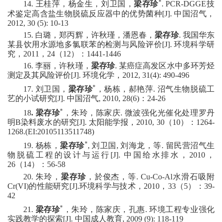
*
1
4
.
王桂萍，杨金生，刘卫国，
梁存珍
. PCR-DGGE
技
术鉴定高含盐生物脱硫反应器中的优势菌种
[J].
中国沼气，
2012, 30 (5): 10-13
1
5
.
白璐，郑丙辉，许秋瑾，潘恩春，
梁存珍
.
我国华东
某县饮用水源地多氯联苯的检测与风险评价
[J].
环境科学研
究，
2011
，
24
（
12
）：
1441-1446
1
6
.
李丽，许秋瑾，
梁存珍
.
某癌症高发区水中多环芳烃
测定及其风险评价
[J].
环境化学，
2012, 31(4): 490-496
*
1
7
.
刘卫国，
梁存珍
，杨栋，郝艳萍
.
沼气生物脱硫工
艺的小试研究
[J]
.
中国沼气
, 2010, 28(6)
：
24-26
*
18
.
梁存珍
，朱玲，陈家庆
.
微波强化光催化处理罗丹
明
B
染料废水的研究
[J]
.
太阳能学报，
2010, 30
（
10
）：
1264-
1268.(EI:20105113511748)
*
1
9
.
杨栋，
梁存珍
,
刘卫国
,
刘海龙
，
等
.
留民营沼气生
物脱硫工程的设计与运行
[J]
.
中国给水排水，
2010
，
26
（
14
）：
56-58
20
.
朱玲，
梁存珍
，於俊杰，
等
. Cu-Co-Al
水滑石吸附
Cr(VI)
的性能研究
[J].
环境科学与技术，
2010
，
33
（
5
）：
39-
42
*
2
1
.
梁存珍
，朱玲，陈家庆，孔惠
.
环境工程专业强化
实践教学的探索
[J].
中国成人教育
, 2009 (9): 118-119