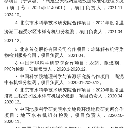
察项目（子课题）：构建空天地网监测数据标准化处理系统
（
项目号：
2021xjkk140501
）
，
项目负责人，
2
021.11-
校
。
2024.1
0
园
北京市水科学技术研究院合作项目：
年度引温
4
.
2021
济潮工程受水区水样有机组分检测，
项目负责人，
2021.04-
生
。
2021.12
活
北京首创股份有限公司合作项目：难降解有机污染
5
.
物检测服务合同，
项目
负责
人，
。
2021.04
合
中国环境科学研究院合作项目：农药、阻燃剂、
6
.
作
检测，
项目
负责
人
，
。
PPCPs
2020.1-2020.12
中国科学院地理科学与资源研究所合作项目：底泥
7
.
交
中有机组分检测，
项目
负责
人
，
。
2020.01-2020.12
北京市水科学技术研究院合作项目：
年度引温
8
.
2020
流
济潮工程受水区水样有机组分检测，
项目
负责
人
，
2020.04-
。
2020.12
中国地质科学研究院水文地质环境地质研究所合作
9
.
项目：地下水有机组分检测，
项目
负责
人
，
2020.10-
。
2020.11