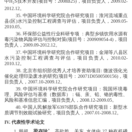
中
H
S
技术开发
(
项目号：
2008B25)
，
项目
负责
人
，
2009.02-
2
2012.12
。
3
5
.
中国环境科学研究院合作研究项目
：淮河流域重点
县
(
区
)
水污染控制工程调查与评估，
项目
负责
人
，
2009.05-
2010.05
。
3
6
.
环保部公益性行业科研专项 ：典型乡镇饮用水源有
毒污染物风险评估与控制对策
(
项目号：
200909054-4)
，
项目
负责
人
，
2009.09-2012.12
。
3
7
.
中国环境科学研究院合作研究项目：金湖等八县区
水污染控制工程调查与评估
，
项目
负责
人
，
2010.02-
2010.12
。
3
8
.
北京市组织部优秀人才培养资助项目
:
微波强化光
催化处理印染废水的研究
(
项目号：
20071D0500500156)
，
项
目
负责
人
，
2007.10-2009.12
。
3
9
.
中国环境科学研究院合作研究项目
：我国环境毒
理、风险评估与基准（数据库）：镉、汞、铅、铬的毒性、
风险和基准信息汇编，
项目
负责
人
，
2008.12-2009.05
。
40
.
中国人民解放军
63976
部队合作研究项目：新型水
质调节剂效能试验研究，
项目
负责
人
，
2007.01-2008.12
。
IV.
代表性学术论文
*
1
.
韩超，
梁存珍
，高欲乾，关东
.
水体中
27
种有机磷