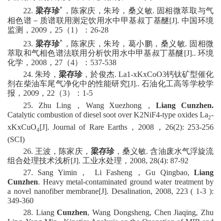
*
2
2
.
梁存珍
，陈家庆，朱玲，桑义敏
.
固相微萃取与气
相色谱－质谱联用测定饮用水中甲基叔丁基醚
[J].
中国环境
监测，
2009
，
25
（
1
）：
26-28
*
2
3
.
梁存珍
，陈家庆，朱玲，葛小鹏，桑义敏
.
固相微
萃取和气相色谱法联用分析饮用水中甲基叔丁基醚
[J].
.
环境
化学，
2008
，
27
（
4
）：
537-538
2
4
.
朱玲，
梁存珍
，於俊杰
. La1-xKxCoO3
钙钛矿型催化
剂在柴油车尾气净化中的性能研究
[J].
.
石油化工高等学校学
报，
2009
，
22
（
3
）：
1-5
2
5
.
Zhu Ling
，
Wang Xuezhong
，
Liang Cunzhen.
Catalytic combustion of diesel soot over K2NiF4-type oxides La
-
2
xKxCuO
[J]
. Journal of Rare Earths
，
2008
，
26(2): 253-256
4
(SCI)
2
6
.
王波，陈家庆，
梁存珍
，桑义敏
.
含油废水气浮旋流
组合处理技术浅析
[J]
.
工业水处理，
2008, 28(4): 87-92
2
7
.
Sang
Yimin
，
Li
Fasheng
，
Gu
Qingbao,
Liang
Cunzhen
. Heavy metal-contaminated ground water treatment by
a novel nanofiber membrane
[J]
. Desalination, 2008, 223 ( 1-3 ):
349-360
2
8
.
Liang
Cunzhen
,
Wang
Dongsheng,
Chen
Jiaqing,
Zhu