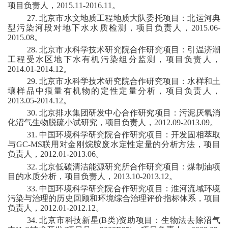
项目
负责
人
，
2015.11-2016.11
。
2
7.
北京市水文地质工程地质大队委托项目：北运河典
型污染河段对地下水水质检测，
项目
负责
人
，
2015.06-
2015.08
。
2
8
.
北京市水科学技术研究院合作研究项目：引温济潮
工程受水区地下水有机污染组分监测，
项目
负责
人
，
2014.01-2014.12
。
2
9
.
北京市水科学技术研究院合作研究项目：水样和土
壤样品中痕量有机物的定性定量分析，
项目
负责
人
，
2013.05-2014.12
。
30
.
北京排水集团研发中心合作研究项目：污泥厌氧消
化沼气生物脱硫小试研究，
项目
负责
人
，
2012.09-2013.09
。
31
.
中国环境科学研究院合作研究项目：开发固相萃取
与
GC-MS
联用对金刚烷胺废水定性定量的分析方法，
项目
负责
人
，
2012.01-2013.06
。
3
2
.
北京低碳清洁能源研究所合作研究项目：煤制油项
目的水质分析，
项目
负责
人
，
2013.10-2013.12
。
3
3
.
中国环境科学研究院合作研究项目：淮河流域环境
污染与治理的历史回顾和环境综合治理评价指标体系，
项目
负责
人
，
2012.01-2012.12
。
3
4
.
北京市科技新星
(B
类
)
资助项目：生物法去除沼气