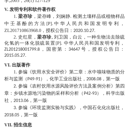
学
,2005
，
26(1) 127-129
V.
发明专利和软件著作权
1.
梁存珍
，梁存峰，刘娴静
检测土壤样品或植物样品
.
中壬基酚的方法
[P]
.
中华人民共和国发明专利
，
ZL201710863968.0
，
授权公告日
：
2020.10.27
.
2.
史红星，
梁存珍
刘
卫国
，白云，一种生物法去除硫
,
化氢的一体化脱
硫
装置
[P]
中华人民共和国发明专利
，
.
，
国
密第：
号
，
授权公告日
：
ZL201218001799.8
34647
2015.05.27
.
VI.
出版著作
1.
参编《饮用水安全评价》第二章：水中嗅味物质的分
析与监测（
），化学工业出版社，
，第一版
P49-91
2008.08
参编
《农村饮用水源风险评价方法及案例分析》第四
2
.
章：乡镇水源地污染物的采样和分析（
），科学出版
P42-93
社，
，第一版
2013.06
参编《环境监测实验与实践》，中国石化化出版社，
3
.
，第一版
2
018.05
VII.
招生信息