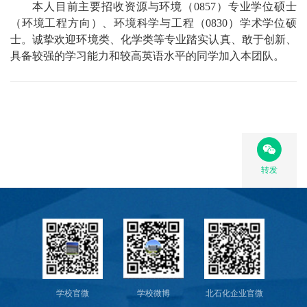
本人目前主要招收
资源与环境
（
085
7
）专业学位硕士
（
环境
工程方向）、
环境科学与工程
（
08
30
）学术学位硕
士。诚挚欢迎
环境类
、
化学类
等专业踏实认真、敢于创新、
具备较强的
学习
能力和较高英语水平的同学加入本团队。
转发
学校官微
学校微博
北石化企业官微