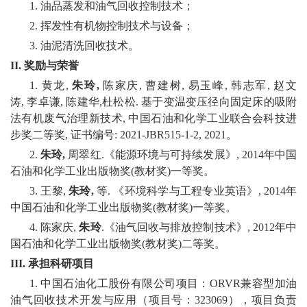
1. 油品蒸发和油气回收控制技术；
2. 挥发性有机物控制技术与设备；
校
3. 油泥清洗回收技术。
园
II.
奖励与荣誉
生
1. 黄龙,
朱玲
,
陈家庆, 曹建树, 易玉峰, 韩志军, 赵文
涛, 李卓谦, 陈建华,杜松松. 基于变温变压径向固定床的吸附
活
法有机废气治理新技术, 中国石油和化学工业联合会科技进
步奖二等奖, 证书编号: 2021-JBR515-1-2, 2021。
合
2.
朱玲
,
周翠红.《能源环境与可持续发展》, 2014年中国
作
石油和化学工业出版物奖(教材奖)一等奖。
3. 王黎,
朱玲
,
等. 《环境科学与工程专业英语》, 2014年
交
中国石油和化学工业出版物奖(教材奖)一等奖。
流
4. 陈家庆,
朱玲
.《油气回收与排放控制技术》, 2012年中
国石油和化学工业出版物奖(教材奖)二等奖。
III.
承担科研项目
1. 中国石油化工股份有限公司项目：ORVR兼容型加油
油气回收技术开发与应用（项目号：323069），项目负责