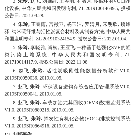
3.
朱玲
,
赵飞, 刘娴静, 王春雨, 罗清月. 多循环的VOCs净
化设备, 中华人民共和国发明专利, ZL 201910614649.5, 授权
公告日: 2021.09.28.
4.
朱玲
,
王春雨, 宫徵羽, 杨玉洁, 罗清月, 宋明欣, 魏峰
驿. 纳米碳纤维与活性炭复合材料及其制备方法, 中华人民共
和国发明专利, ZL 201910324154.9, 授权公告日: 2022.01.04.
5.
朱玲
,
李晓雅, 肖楠, 王亚飞.一种基于热强化SVE的烃
类污染土壤系统, 中华人民共和国发明专利, ZL
201710014117.9, 授权公告日: 2022.11.08.
6. 赵飞,
朱玲
.
活性炭吸附性能数据分析软件V1.0,
2019SR0050036, 2019.01.05.
7. 赵飞,
朱玲
. 环保设备进销存综合应用管理系统V1.0,
2019SR0050041, 2019.01.05.
8. 赵飞,
朱玲
.
车载加油尤其回收(ORVR)数据监测系统
V1.0, 2019SR0889215, 2019.01.05.
9. 赵飞,
朱玲
.
挥发性有机化合物(VOCs)排放控制系统
V1.0, 2019SR0864916, 2019.01.05.
VI.
出版著作