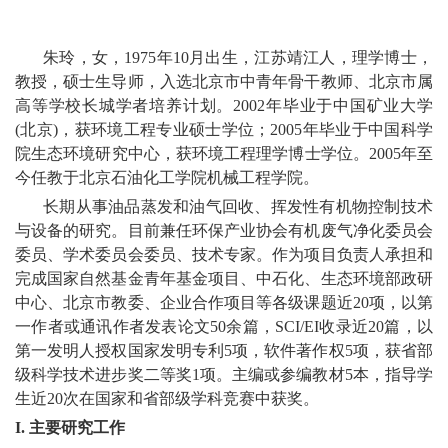
教
育
朱玲，女，1975年10月出生，江苏靖江人，理学博士，
教授，硕士生导师，入选北京市中青年骨干教师、北京市属
教
高等学校长城学者培养计划。2002年毕业于中国矿业大学
学
(北京)，获环境工程专业硕士学位；2005年毕业于中国科学
院生态环境研究中心，获环境工程理学博士学位。2005年至
师
今任教于北京石油化工学院机械工程学院。
资
长期从事油品蒸发和油气回收、挥发性有机物控制技术
与设备的研究。目前兼任环保产业协会有机废气净化委员会
队
委员、学术委员会委员、技术专家。作为项目负责人承担和
完成国家自然基金青年基金项目、中石化、生态环境部政研
伍
中心、北京市教委、企业合作项目等各级课题近20项，以第
一作者或通讯作者发表论文50余篇，SCI/EI收录近20篇，以
学
第一发明人授权国家发明专利5项，软件著作权5项，获省部
科
级科学技术进步奖二等奖1项。主编或参编教材5本，指导学
生近20次在国家和省部级学科竞赛中获奖。
科
I.
主要研究工作
研