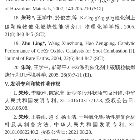
X
1-X
2
of Hazardous Materials, 2007, 140:205-210 (SCI).
18.
朱玲
*,
王学中, 於俊杰,等. K-Ce
Zr
O
催化剂上
0.5
0.5
2
碳颗粒物催化燃烧性能研究[J]. 物理化学学报, 2005,
21(8):840-845 (SCI).
19.
Zhu Ling*,
Wang Xuezhong, Hao Zengping. Catalytic
Performance of Ce/Zr Oxides Catalysts for Soot Combustion [J].
Journal of Rare Earths, 2004, 22(6):844-847 (SCI).
20.
朱玲
, 王学中, 郝郑平.Ce/Zr系列催化剂上碳颗粒物燃
烧行为[J].环境科学, 2005, 26(5):7-11 (EI).
V.
发明专利和软件著作权
1.
朱玲
,
李晓雅, 陈家庆. 新型多段环状油气吸附罐, 中华
人民共和国发明专利, ZL 201610317717.8, 授权公告日:
2018.06.08.
2.
朱玲
,
王春雨, 赵飞, 杨玉洁. 一种氧化铝-活性炭复合材
料及其制备方法, 中华人民共和国发明专利, ZL
201810682240.2, 授权公告日: 2021.08.28.