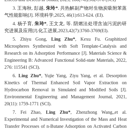
3. 王海秋, 彭越,
朱玲
*
. 共热解副产物对生物炭吸附苯蒸
气性能影响[J]. 环境科学,2025, 46(1):613-624. (EI).
4. 杨子育,
朱玲
*
, 王文龙, 等. 阴燃法处理含油污泥的研
究进展及应用[J].化工进展,2023,42(7):3760-3769(EI).
5. Zhiyu Gong,
Ling Zhu*
, Kexu Fu. Graphitized
Microspheres Synthesized with Soft Template-Catalysis and
Research on its Adsorption Performance [J]. Materials Science &
Engineering B: Advanced Functional Solid-state Materials, 2022,
276: 115541 (SCI).
6.
Ling Zhu*
, Yujie Yang, Ziyu Yang, et al. Desorption
Kinetics of Thermal Enhanced Soil Vapor Extraction on
Hydrocarbon Removal in Simulated and Modified Soils [J].
Environmental Engineering and Management Journal, 2021,
20(11): 1759-1771 (SCI).
7. Fei Zhao,
Ling Zhu*
, Zhenzhong Wang,,et al.
Experimental and Numerical Investigation of the Mass and Heat
Transfer Processes of n-Butane Adsorption on Activated Carbon