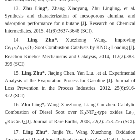
13.
Zhu Ling*
, Zhang Xiaoyang, Zhu Lingling, et al.
Synthesis and characterization of mesoporous alumina, and
adsorption performance for n-butane [J]. Research on Chemical
Intermediates, 2015, 41(6):3637-3648 (SCI).
14.
Ling Zhu*,
Xuezhong Wang. Improving
Ce
Zr
O
Soot Combustion Catalysts by KNO
Loading [J].
0.5
0.5
2
3
Reaction Kinetics Mechanisms and Catalysis, 2014, 112(2):383-
395 (SCI).
15.
Ling Zhu*,
Jiaqing Chen, Yan Liu, ,et al. Experimental
Analysis of the Evaporation Process for Gasoline [J]. Journal of
Loss Prevention in the Process Industries, 2012, 25(6):916-
922 (SCI).
16.
Zhu Ling*,
Wang Xuezhong, Liang Cunzhen. Catalytic
Combustion of Diesel Soot over K
NiF
-type oxides La
2
4
2-
KxCuO
[J]. Journal of Rare Earths, 2008, 22(2): 253-256 (SCI).
x
4
17.
Ling Zhu*
, Junjie Yu, Wang Xuezhong. Oxidation
Treatment of Diesel Soot Particulate on Ce
Zr
O
[J]. Journal