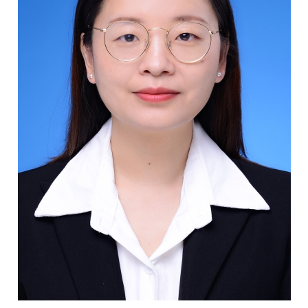
校
概
况
院
部
设
置
招
生
就
业