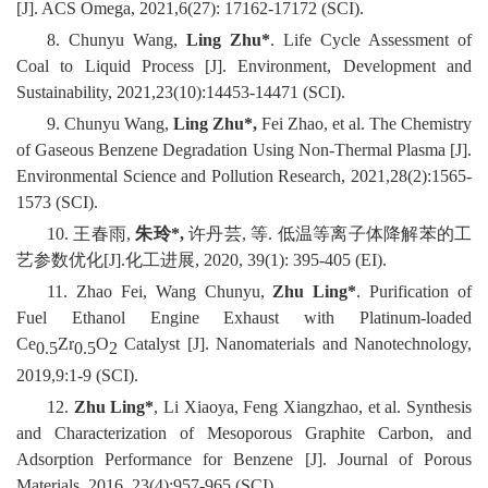
[J]. ACS Omega, 2021,6(27): 17162-17172 (SCI).
8. Chunyu Wang,
Ling Zhu*
. Life Cycle Assessment of
Coal to Liquid Process [J]. Environment, Development and
Sustainability, 2021,23(10):14453-14471 (SCI).
9. Chunyu Wang,
Ling Zhu*,
Fei Zhao, et al. The Chemistry
of Gaseous Benzene Degradation Using Non-Thermal Plasma [J].
Environmental Science and Pollution Research, 2021,28(2):1565-
1573 (SCI).
10. 王春雨,
朱玲
*,
许丹芸, 等. 低温等离子体降解苯的工
艺参数优化[J].化工进展, 2020, 39(1): 395-405 (EI).
11. Zhao Fei, Wang Chunyu,
Zhu Ling*
. Purification of
Fuel Ethanol Engine Exhaust with Platinum-loaded
Ce
Zr
O
Catalyst [J]. Nanomaterials and Nanotechnology,
0.5
0.5
2
2019,9:1-9 (SCI).
12.
Zhu Ling*
, Li Xiaoya, Feng Xiangzhao, et al. Synthesis
and Characterization of Mesoporous Graphite Carbon, and
Adsorption Performance for Benzene [J]. Journal of Porous
Materials, 2016, 23(4):957-965 (SCI).