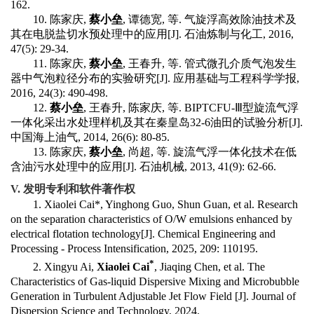
162.
10.
陈家庆
,
蔡小垒
,
谭德宽
,
等
.
气旋浮高效除油技术及
其在电脱盐切水预处理中的应用
[J].
石油炼制与化工
, 2016,
47(5): 29-34.
11.
陈家庆
,
蔡小垒
,
王春升
,
等
.
管式微孔介质气泡发生
器中气泡粒径分布的实验研究
[J].
应用基础与工程科学学报
,
2016, 24(3): 490-498.
12.
蔡小垒
,
王春升
,
陈家庆
,
等
. BIPTCFU-Ⅲ
型旋流气浮
一体化采出水处理样机及其在秦皇岛
32-6
油田的试验分析
[J].
中国海上油气
, 2014, 26(6): 80-85.
13.
陈家庆
,
蔡小垒
,
尚超
,
等
.
旋流气浮一体化技术在低
含油污水处理中的应用
[J].
石油机械
, 2013, 41(9): 62-66.
V.
发明专利和软件著作权
1. Xiaolei Cai*, Yinghong Guo, Shun Guan, et al. Research
on the separation characteristics of O/W emulsions enhanced by
electrical flotation technology[J]. Chemical Engineering and
Processing - Process Intensification, 2025, 209: 110195.
*
2. Xingyu Ai,
Xiaolei Cai
, Jiaqing Chen, et al. The
Characteristics of Gas-liquid Dispersive Mixing and Microbubble
Generation in Turbulent Adjustable Jet Flow Field [J]. Journal of
Dispersion Science and Technology, 2024.