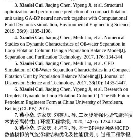
3.
Xiaolei Cai
, Jiaqing Chen, Yipeng Ji, et al. Structural
optimization and performance prediction of a compact flotation
unit using GA-BP neural network together with Computational
Fluid Dynamics simulation, Environmental Engineering Science,
2019, 36(9): 1185-1198.
4.
Xiaolei Cai
, Jiaqing Chen, Meili Liu, et al. Numerical
Studies on Dynamic Characteristics of Oil-water Separation in
Loop Flotation Column Using a Population Balance Model[J].
Separation and Purification Technology, 2017, 176: 134-144.
5.
Xiaolei Cai
, Jiaqing Chen, Meili Liu, et al. CFD
Simulation of Oil-Water Separation Characteristics in a Compact
Flotation Unit by Population Balance Modeling[J]. Journal of
Dispersion Science and Technology, 2017, 38(10): 1435-1447.
6.
Xiaolei Cai
, Jiaqing Chen, Yipeng Ji, et al. Research on
Droplets Dynamic in Loop Flotation Column[C]. The 6th Future
Petroleum Engineers Form at China University of Petroleum,
Beijing (CUPB), 2016.
7.
蔡小垒
,
陈家庆
,
刘英凡
,
等
.
二次旋流强化型气旋浮技
术的分离特性
[J].
环境工程学报
, 2020, 14(05): 1234-1244.
8.
蔡小垒
,
陈家庆
,
孔祥功
,
等
.
基于
BP
神经网络和
CFD
数值模拟的气旋浮罐结构优化及性能预测
[J].
过程工程学报
,