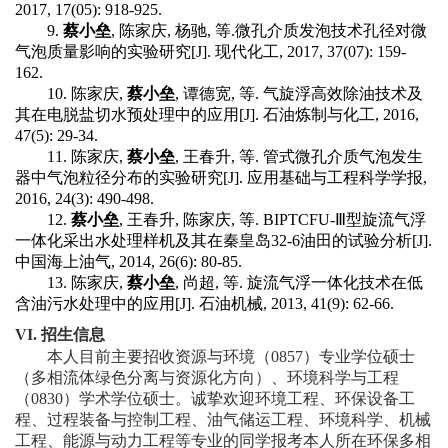
2017, 17(05): 918-925.
9.
蔡小垒
,
陈家庆
,
杨驰
,
等
.
微孔介质发泡技术孔径对微
气泡质量影响的实验研究
[J].
现代化工
, 2017, 37(07): 159-
162.
10.
陈家庆
,
蔡小垒
,
谭德宽
,
等
.
气旋浮高效除油技术及
其在电脱盐切水预处理中的应用
[J].
石油炼制与化工
, 2016,
47(5): 29-34.
11.
陈家庆
,
蔡小垒
,
王春升
,
等
.
管式微孔介质气泡发生
器中气泡粒径分布的实验研究
[J].
应用基础与工程科学学报
,
2016, 24(3): 490-498.
12.
蔡小垒
,
王春升
,
陈家庆
,
等
. BIPTCFU-Ⅲ
型旋流气浮
一体化采出水处理样机及其在秦皇岛
32-6
油田的试验分析
[J].
中国海上油气
, 2014, 26(6): 80-85.
13.
陈家庆
,
蔡小垒
,
尚超
,
等
.
旋流气浮一体化技术在低
含油污水处理中的应用
[J].
石油机械
, 2013, 41(9): 62-66.
VI.
招生信息
本人目前主要招收资源与环境（
0857
）专业学位硕士
（
多相流体绿色分离与资源化方向
）、环境科学与工程
（
0830
）学术学位硕士。诚挚欢迎环境工程、环保设备工
程、过程装备与控制工程、油气储运工程、环境科学、机械
工程、能源与动力工程等专业的同学报考本人所在环保多相