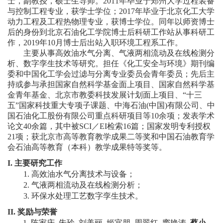
士，副教授，硕士生导师。
2011
年毕业于郑州大学过程装备
教
与控制工程专业，获学士学位；
2017
年毕业于北京化工大学
动力工程及工程热物理专业，获博士学位。同年以师资博士
育
后的身份到北京石油化工学院博士后科研工作站从事科研工
教
作，
2019
年
10
月博士后出站入职环境工程系工作。
主要从事高效油水气分离、气液两相流动及在线检测分
学
析、数字孪生技术等研究。担任《化工安全与环境》期刊编
委和中国化工学会过滤与分离专业委员会青年委员；先后主
师
持或参与承担国家自然科学基金面上项目、国家自然科学基
金青年基金、北京市教委科技发展计划面上项目、“十三
资
五”国家科技重大专项子课题、中海石油
(
中国
)
有限公司、中
国石油化工股份有限公司重点科研项目等
10
余项；发表学术
队
论文
40
余篇，其中被
SCI
／
EI
检索
16
篇；国家发明专利授权
21
项；获北京市高等教育教学成果二等奖和中国石油教育学
伍
会石油高等教育（本科）教学成果特等奖等。
学
I.
主要研究工作
1.
高效油水气分离
技术与设备；
科
2.
气液两相流动及在线检测分析
；
3.
环保
水处理工艺数字孪生技术。
科
II.
奖励与荣誉
研
1.
陈家庆, 朱玲, 刘美丽, 姬宜朋, 周翠红, 窦艳涛,
蔡小