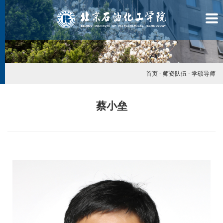
首页
-
师资队伍
-
学硕导师
蔡小垒
学