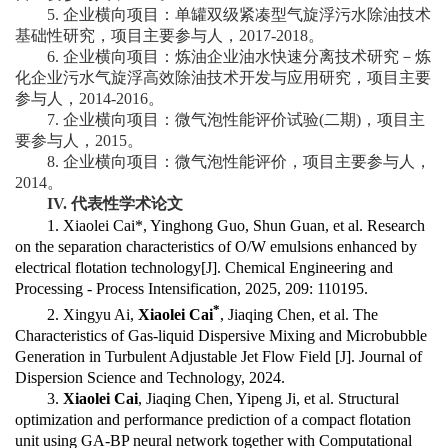
5.
企业横向项目：单罐双级紧凑型气旋浮污水除油技术
基础性研究，项目主要参与人，
2017-2018
。
6.
企业横向项目：炼油企业油水快速分离技术研究－炼
化企业污水气旋浮高效除油技术开发与应用研究，项目主要
参与人，
2014-2016
。
7.
企业横向项目：微气泡性能评价试验
(
二期
)
，项目主
要参与人，
2015
。
8.
企业横向项目：微气泡性能评价，项目主要参与人，
2014
。
IV.
代表性学术论文
1. Xiaolei Cai*, Yinghong Guo, Shun Guan, et al. Research
on the separation characteristics of O/W emulsions enhanced by
electrical flotation technology[J]. Chemical Engineering and
Processing - Process Intensification, 2025, 209: 110195.
*
2. Xingyu Ai,
Xiaolei Cai
, Jiaqing Chen, et al. The
Characteristics of Gas-liquid Dispersive Mixing and Microbubble
Generation in Turbulent Adjustable Jet Flow Field [J]. Journal of
Dispersion Science and Technology, 2024.
3.
Xiaolei Cai
, Jiaqing Chen, Yipeng Ji, et al. Structural
optimization and performance prediction of a compact flotation
unit using GA-BP neural network together with Computational