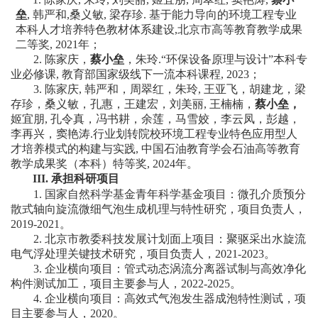
垒
, 韩严和,桑义敏, 梁存珍. 基于能力导向的环境工程专业
校
本科人才培养特色教材体系建设,北京市高等教育教学成果
二等奖,
2021
年；
园
2.
陈家庆，
蔡小垒
，朱玲.“环保设备原理与设计”本科专
业必修课, 教育部国家级线下一流本科课程, 2023；
生
3.
陈家庆, 韩严和，周翠红，朱玲, 王亚飞，胡建龙，梁
存珍，桑义敏，孔惠，王建宏，刘美丽, 王楠楠，
蔡小垒，
活
姬宜朋, 孔令真，冯书耕，余莲，马雪姣，李云凤，彭越，
李再兴，窦艳涛.行业划转院校环境工程专业特色应用型人
合
才培养模式的构建与实践, 中国石油教育学会石油高等教育
教学成果奖（本科）特等奖, 2024年。
作
III.
承担科研项目
1.
国家自然科学基金青年科学基金项目：微孔介质预分
交
散式轴向旋流微细气泡生成机理与特性研究，项目负责人，
20
19
-20
21
。
流
2.
北京市教委科技发展计划面上项目：聚驱采出水旋流
电气浮处理关键技术研究，项目负责人，
2021-2023
。
3.
企业横向项目：管式动态涡流分离器试制与高效净化
构件测试加工，项目主要参与人，
2022-2025
。
4.
企业横向项目：高效式气泡发生器成泡特性测试，项
目主要参与人，
2020
。