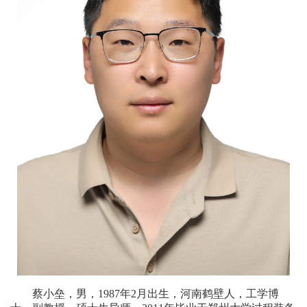
校
概
况
院
部
设
置
招
生
就
业
蔡小垒，男，
1987
年
2
月出生，河南鹤壁人，工学博