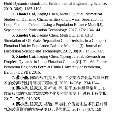
Fluid Dynamics simulation, Environmental Engineering Science,
2019, 36(9): 1185-1198.
4.
Xiaolei Cai
, Jiaqing Chen, Meili Liu, et al. Numerical
Studies on Dynamic Characteristics of Oil-water Separation in
Loop Flotation Column Using a Population Balance Model[J].
Separation and Purification Technology, 2017, 176: 134-144.
5.
Xiaolei Cai
, Jiaqing Chen, Meili Liu, et al. CFD
Simulation of Oil-Water Separation Characteristics in a Compact
Flotation Unit by Population Balance Modeling[J]. Journal of
Dispersion Science and Technology, 2017, 38(10): 1435-1447.
6.
Xiaolei Cai
, Jiaqing Chen, Yipeng Ji, et al. Research on
Droplets Dynamic in Loop Flotation Column[C]. The 6th Future
Petroleum Engineers Form at China University of Petroleum,
Beijing (CUPB), 2016.
7.
蔡小垒
,
陈家庆
,
刘英凡
,
等
.
二次旋流强化型气旋浮技
术的分离特性
[J].
环境工程学报
, 2020, 14(05): 1234-1244.
8.
蔡小垒
,
陈家庆
,
孔祥功
,
等
.
基于
BP
神经网络和
CFD
数值模拟的气旋浮罐结构优化及性能预测
[J].
过程工程学报
,
2017, 17(05): 918-925.
9.
蔡小垒
,
陈家庆
,
杨驰
,
等
.
微孔介质发泡技术孔径对微
气泡质量影响的实验研究
[J].
现代化工
, 2017, 37(07): 159-