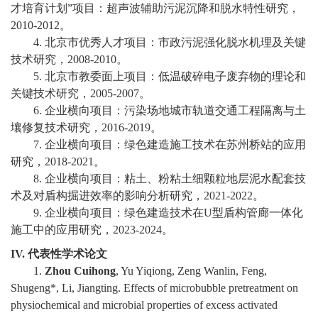
才培育计划”项目：超声波辅助污泥沉降和脱水特性研究，
2010-2012
。
4.
北京市优秀人才项目：市政污泥强化脱水机理及关键
技术研究，
2008-2010
。
5.
北京市教委面上项目：低温破碎电子废弃物的理论和
关键技术研究，
2005-2007
。
6.
企业横向项目：污染场地城市轨道交通工程隔离与土
壤修复技术研究，
2016-2019
。
7.
企业横向项目：
绿色建造施工技术在苏州桥站的应用
研究，
2018-2021
。
8.
企业横向项目：粘土、粉粘土细颗粒地层泥水配套技
术及对盾构掘进效率的影响分析研究，
2021-2022
。
9.
企业横向项目：绿色建造技术在
U
型盾构管廊一体化
施工中的应用研究，
2023-2024
。
IV.
代表性学术论文
1.
Zhou Cuihong
, Yu Yiqiong, Zeng Wanlin, Feng,
Shugeng*, Li, Jiangting. Effects of microbubble pretreatment on
physiochemical and microbial properties of excess activated