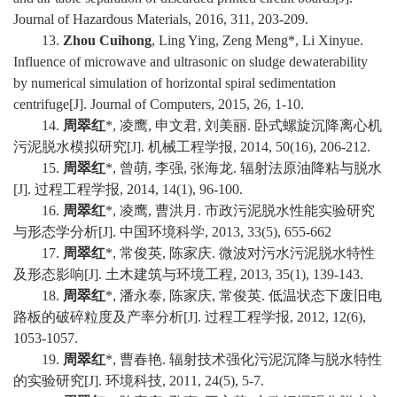
Journal of Hazardous Materials, 2016, 311, 203-209.
1
3
.
Zhou Cuihong
, Ling Ying, Zeng Meng*, Li Xinyue.
Influence of microwave and ultrasonic on sludge dewaterability
by numerical simulation of horizontal spiral sedimentation
centrifuge[J]. Journal of Computers, 2015, 26, 1-10.
14.
周翠红
*,
凌鹰
,
申文君
,
刘美丽
.
卧式螺旋沉降离心机
污泥脱水模拟研究
[J].
机械工程学报
, 2014, 50
(16)
, 206-212.
15.
周翠红
*,
曾萌
,
李强
,
张海龙
.
辐射法原油降粘与脱水
[J].
过程工程学报
, 2014, 14
(1)
, 96-100.
16.
周翠红
*,
凌鹰
,
曹洪月
.
市政污泥脱水性能实验研究
与形态学分析
[J].
中国环境科学
,
2013,
33
(5)
, 655-662
17.
周翠红
*,
常俊英
,
陈家庆
.
微波对污水污泥脱水特性
及形态影响
[J].
土木建筑与环境工程
,
2013,
35
(1)
, 139-143.
18.
周翠红
*,
潘永泰
,
陈家庆
,
常俊英
.
低温状态下废旧电
路板的破碎粒度及产率分析
[J].
过程工程学报
,
2012,
12
(6)
,
1053-1057.
19.
周翠红
*,
曹春艳
.
辐射技术强化污泥沉降与脱水特性
的实验研究
[J].
环境科技
,
2011,
24
(5)
, 5-7.