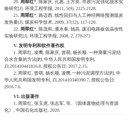
20.
周翠红
*,
陈家庆
,
孔惠
,
王方英
.
市政污泥强化脱水实
验研究
[J].
环境工程学报
,
2011,
5
(9)
, 2125-2128.
21.
周翠红
*,
路迈西
.
线性回归与人工神经网络预测煤炭
发热量
[J].
煤炭科学技术
,
2009,
37
(12)
, 117-120.
22.
周翠红
*,
陈茂和
,
潘永泰
,
钱高
.
废旧电路板低温改性
实验研究
[J].
环境工程学报
,
2008,
2, 270-273
V.
发明专利和软件著作权
1.
周翠红
,
凌鹰
,
陈家庆
,
曾萌
,
杨长顺
.
一种测量污泥结
合水含量的方法
[P]
,
中华人民共和国发明专利
,
ZL201410441816.8,
授权公告日
: 2017.2.15.
2.
周翠红
,
曾萌
,
杨长顺
,
凌鹰
.
一种污泥调理方法
[P]
,
中
华人民共和国发明专利
, ZL201410340390.7,
授权公告日
:
2016.7.6.
VI.
出版著作
1.
周翠红
,
张玉虎
,
张志军
,
等
.
《固体废物处理与资源
化》
,
中国石化出版社
, 2020.