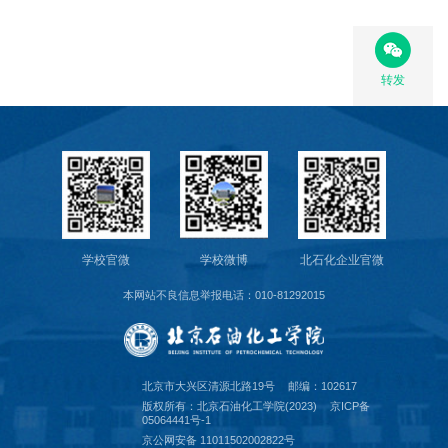
转发
学校官微
学校微博
北石化企业官微
本网站不良信息举报电话：010-81292015
北京市大兴区清源北路19号
邮编：102617
版权所有：北京石油化工学院(2023)
京ICP备
05064441号-1
京公网安备 11011502002822号