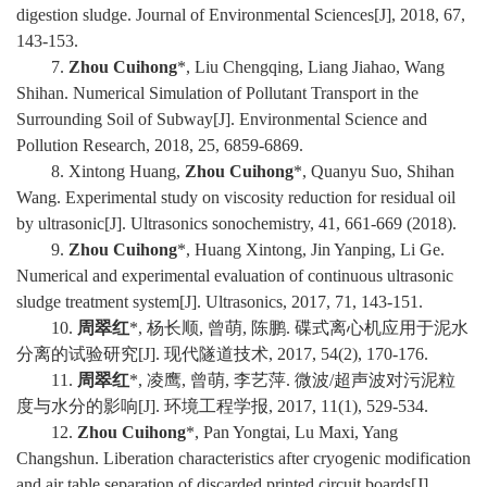
digestion sludge. Journal of Environmental Sciences[J], 2018, 67,
143-153.
7
.
Zhou Cuihong
*, Liu Chengqing, Liang Jiahao, Wang
Shihan.
Numerical Simulation of Pollutant Transport in the
Surrounding Soil of Subway[J]. Environmental Science and
Pollution Research, 2018, 25, 6859-6869.
8
. Xintong Huang,
Zhou Cuihong
*, Quanyu Suo, Shihan
Wang. Experimental study on viscosity reduction for residual oil
by ultrasonic[J]. Ultrasonics sonochemistry, 41, 661-669 (2018).
9
.
Zhou Cuihong
*, Huang Xintong, Jin Yanping, Li Ge.
Numerical and experimental evaluation of continuous ultrasonic
sludge treatment system[J]. Ultrasonics, 2017, 71, 143-151.
10.
周翠红
*,
杨长顺
,
曾萌
,
陈鹏
.
碟式离心机应用于泥水
分离的试验研究
[J].
现代隧道技术
, 2017, 54
(2)
, 170-176.
11.
周翠红
*,
凌鹰
,
曾萌
,
李艺萍
.
微波
/
超声波对污泥粒
度与水分的影响
[J].
环境工程学报
, 2017, 11
(1)
, 529-534.
1
2
.
Zhou Cuihong
*, Pan Yongtai, Lu Maxi, Yang
Changshun. Liberation characteristics after cryogenic modification
and air table separation of discarded printed circuit boards[J].