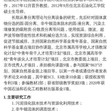
教
作，
2017
年
12
月晋升教授。
2012
年
9
月任北京石油化工学院
育
硕士生导师。
长期从事分离理论与分离设备的研究，先后针对固体废
教
物分选的固
-
固分离、非牛顿流体脱水的固
-
液分离、污染土
壤修复的吸附质
-
分散质分离等问题，使用低温、微波、超
学
声波等物理改性技术和机械分选方法，实现资源综合利用，
师
促进节能减排。主持国家自然科学基金青年基金、国家自然
科学基金重点项目协作课题、北京市属高等学校人才强教深
资
化计划“中青年骨干人才培育计划”项目、北京市属高等学
校“青年拔尖人才培育计划”项目，北京市教委面上项目、北
队
京市优秀人才项目，承担横向课题
9
项，参与国家“
863
”计
伍
划、国家自然基金面上项目等。以第一作者或通信作者发表
学术论文
40
余篇，其中被
SCI
、
EI
收录
10
余篇；获授权发明
学
专利
3
项；参编教材
2
部；获省部级教学奖励
3
项；
2020
年获
中国石油和石化工程教材出版基金
1
项。
科
I.
主要研究工作
科
1.
污泥强化脱水技术与资源化利用技术；
2.
非牛顿流体的调质技术；
研