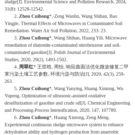
sludge[J]. Environmental Science and Pollution Research, 2024,
31(8): 12528-12542.
2.
Zhou Cuihong
*,·Zeng Wanlin, Wang Shihan, Bao
Yingjie. Thermal Effects of Microwaves in Contaminated Soil
Remediation. Water Air Soil Pollution, 2022, 233: 23.
3
.
Zhou Cuihong
*, Wang Shihan, Huang Yili. Microwave
remediation of diatomite-contaminated nitrobenzene and soil-
contaminated gasoline[J]. Polish Journal of Environmental
Studies, 2020, 29(2), 1493-1502.
4
.
周翠红
*
王世晗
,
周怡
.
响应曲面法优化微波修复二甲
苯污染土壤工艺参数
,
环境污染与防治
[J], 2020, 42(3), 259-
263.
5
.
Zhou Cuihong
*, Wang Yanying, Huang Xintong, Wu
Yupeng. Optimization of ultrasonic-assisted oxidative
desulfurization of gasoline and crude oil[J]. Chemical Engineering
and Processing-Process Intensification, 2020, 147, 107789.
6
.
Zhou Cuihong
*, Huang Xintong, Zeng Meng.
E
xperimental continuous sludge microwave system to enhance
dehydration ability and hydrogen production from anaerobic