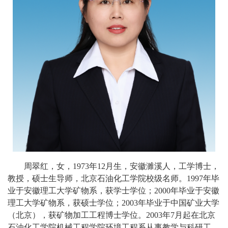
校
概
况
院
部
设
置
招
周翠红，女，
1973
年
12
月生，安徽濉溪人，工学博士，
生
教授，硕士生导师，北京石油化工学院校级名师。
1997
年毕
就
业于安徽理工大学矿物系，获学士学位；
2000
年毕业于安徽
理工大学矿物系，获硕士学位；
2003
年
毕业于中国矿业大学
业
（北京），获矿物加工工程博士学位。
2003
年
7
月起在北京
石油化工学院机械工程学院环境工程系从事教学与科研工