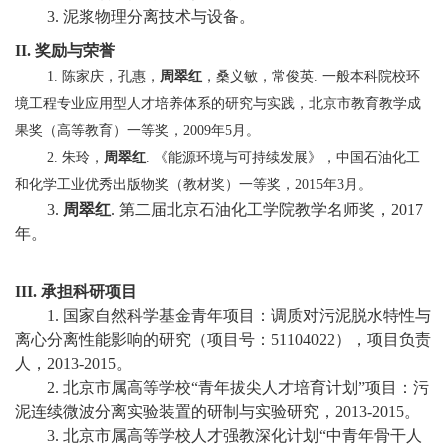
3.
泥浆物理分离技术与设备。
校
II.
奖励与荣誉
陈家庆，孔惠，
周翠红
，桑义敏，常俊英
一般本科院校环
1.
.
园
境工程专业应用型人才培养体系的研究与实践，北京市教育教学成
生
果奖（高等教育）一等奖，
年
月。
2009
5
朱玲，
周翠红
《能源环境与可持续发展》，中国石油化工
2.
.
活
和化学工业优秀出版物奖（教材奖）一等奖，
年
月。
2015
3
合
3.
周翠红
.
第二届北京石油化工学院教学名师奖，
2017
年。
作
交
III.
承担科研项目
1.
国家自然科学基金青年项目：调质对污泥脱水特性与
流
离心分离性能影响的研究（项目号：
51104022
），项目负责
人，
2013-2015
。
2.
北京市属高等学校
“
青年拔尖人才培育计划
”
项目：污
泥连续微波分离实验装置的研制与实验研究，
2013-2015
。
3.
北京市属高等学校人才强教深化计划“中青年骨干人