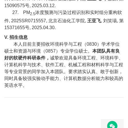
15090575
号
, 2025.03.12.
27.
PM
浓度预测与污染过程识别和实时组分重构软
2.5
件
, 2025SR0715557,
北京石油化工学院
,
王亚飞
,
刘笑瑒
,
第
15371655
号
, 2025.04.30.
V.
招生信息
本人目前主要招收环境科学与工程（
0830
）学术学位
硕士和资源与环境（
0857
）专业学位硕士。
本团队具有良
好的软硬件科研条件，
诚挚欢迎具备环境工程、环境科学、
计算机科学与技术、软件工程、机械工程和材料科学与工程
等专业背景的同学加入本团队。要求踏实认真、敢于创新，
同时具备较强实验动手能力、计算机数据分析能力和较高的
英语水平。