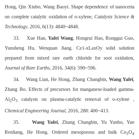
Hong, Qin Xiubo, Wang Baoyi. Shape dependence of nanoceria
on complete catalytic oxidation of o-xylene,
Catalysis Science &
Technology
, 2016, 6(13): 4840~4848.
33.
Xue Han,
Yafei Wang
, Hongrui Hao, Ronggui Guo,
Yunsheng Hu, Wenquan Jiang. Ce1-xLaxOy solid solution
prepared from mixed rare earth chloride for soot oxidation,
Journal of Rare Earths
, 2016, 34(6): 590~596.
34.
Wang Lian, He Hong, Zhang Changbin,
Wang Yafei
,
Zhang Bo. Effects of precursors for manganese-loaded gamma-
Al
O
catalysts on plasma-catalytic removal of o-xylene ,
2
3
Chemical Engineering Journal
, 2016, 288: 406~413.
35.
Wang Yafei
, Zhang Changbin, Yu Yunbo, Yue
Renliang, He Hong. Ordered mesoporous and bulk Co
O
3
4