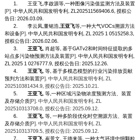
1.
王亚飞
,
李啟源等
,
一种图像污染值监测方法及装置
[P].
中华人民共和国发明专利
, ZL202511569406.6,
授权公
告日
: 2026.03.09.
2.
李云凤
,
董铭浩
,
王亚飞
等
,
一种大气
VOCs
溯源方法
和设备
[P].
中华人民共和国发明专利
, ZL 2025 1 0515258.3,
授权公告日
: 2026.02.06.
3.
王亚飞
,
肖超等
,
基于
GATv2
和时间特征提取的多
站点多污染物预测方法及装置
[P].
中华人民共和国发明专利
,
ZL 2025 1 0276777.9,
授权公告日
: 2025.12.26.
4.
王亚飞
,
等
,
基于多模态模型的行业污染排放贡献
预判方法和装置
[P].
中华人民共和国发明专利
, ZL
202510381434.9,
授权公告日
: 2025.10.21.
5.
王亚飞
,
等
,
一种区域污染物浓度预测方法、装置
及存储介质
[P].
中华人民共和国发明专利
, ZL
202510313708.0,
授权公告日
: 2025.09.12.
6.
王亚飞
,
等
,
一种多阶段优化时空溯源方法、装置
及存储介质
[P].
中华人民共和国发明专利
, ZL
202510313709.5,
授权公告日
: 2025.09.12.
7.
王亚飞
,
崔景文
,
王德来等
,
一种大气环境中细颗粒