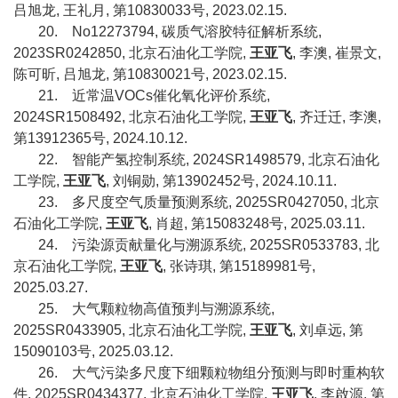
吕旭龙
,
王礼月
,
第
10830033
号
, 2023.02.15.
20.
No12273794,
碳质气溶胶特征解析系统
,
2023SR0242850,
北京石油化工学院
,
王亚飞
,
李澳
,
崔景文
,
陈可昕
,
吕旭龙
,
第
10830021
号
, 2023.02.15.
21.
近常温
VOCs
催化氧化评价系统
,
2024SR1508492,
北京石油化工学院
,
王亚飞
,
齐迁迁
,
李澳
,
第
13912365
号
, 2024.10.12.
22.
智能产氢控制系统
, 2024SR1498579,
北京石油化
工学院
,
王亚飞
,
刘铜勋
,
第
13902452
号
, 2024.10.11.
23.
多尺度空气质量预测系统
, 2025SR0427050,
北京
石油化工学院
,
王亚飞
,
肖超
,
第
15083248
号
, 2025.03.11.
24.
污染源贡献量化与溯源系统
, 2025SR0533783,
北
京石油化工学院
,
王亚飞
,
张诗琪
,
第
15189981
号
,
2025.03.27.
25.
大气颗粒物高值预判与溯源系统
,
2025SR0433905,
北京石油化工学院
,
王亚飞
,
刘卓远
,
第
15090103
号
, 2025.03.12.
26.
大气污染多尺度下细颗粒物组分预测与即时重构软
件
, 2025SR0434377,
北京石油化工学院
,
王亚飞
,
李啟源
,
第