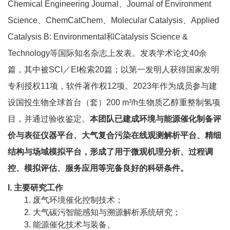
教
Chemical Engineering Journal
、
Journal of Environment
Science
、
ChemCatChem
、
Molecular Catalysis
、
Applied
育
Catalysis B: Environmental
和
Catalysis Science &
教
Technology
等国际知名杂志上发表。发表学术论文
40
余
学
篇，其中被
SCI
／
EI
检索
20
篇；以第一发明人获得国家发明
师
专利授权
11
项，软件著作权
12
项。
2023
年作为成员参与建
设国投生物全球首台（套）
200 m³/h
生物质乙醇重整制氢项
资
目，并通过验收鉴定。
本团队已建成环境与能源催化制备评
队
价与表征仪器平台、大气复合污染在线观测解析平台、精细
伍
结构与场域模拟平台，形成了用于微观机理分析、过程调
学
控、模拟评估、服务应用等完备良好的科研条件。
I.
主要研究工作
科
1.
废气环境催化控制技术；
科
2.
大气碳污智能感知与溯源解析系统研究；
3.
能源催化技术与装备。
研