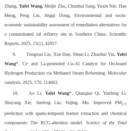
Zhang,
Yafei Wang
, Meijie Zhu, Chunhui Sang, Yuxin Nie, Hao
Meng, Peng Liu, Jingqi Dong, Environmental and socio-
economic sustainability assessment of remediation alternatives for
a contaminated oil refinery site in Southern China. Scientific
Reports, 2025, 15(1), 42057.
9.
Tongxun Liu, Xue Han, Shuai Li, Zhaohui Yin,
Yafei
Wang
*. Ce and La-promoted Cu-Al Catalyst for On-board
Hydrogen Production via Methanol Steam Reforming.
Molecular
catalysis
, 2025, 570, 114663.
10.
Ao Li,
Yafei Wang
*, Qianqian Qi, Yunfeng Li,
Shuyang Xie, Junfeng Liu, Yujing. Mu. Improved PM
2.5
prediction with spatio-temporal feature extraction and chemical
components: The RCG-attention model.
Science of the Total