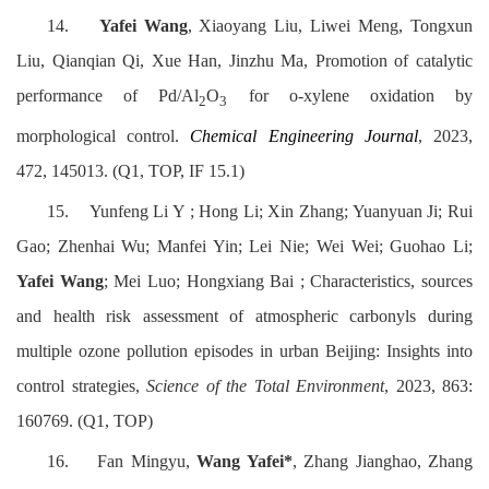
14.
Yafei Wang
, Xiaoyang Liu, Liwei Meng, Tongxun
Liu, Qianqian Qi, Xue Han, Jinzhu Ma, Promotion of catalytic
performance of Pd/Al
O
for o-xylene oxidation by
2
3
morphological control.
Chemical Engineering Journal
, 2023,
472, 145013. (Q1, TOP, IF 15.1)
15.
Yunfeng Li Y ; Hong Li; Xin Zhang; Yuanyuan Ji; Rui
Gao; Zhenhai Wu; Manfei Yin; Lei Nie; Wei Wei; Guohao Li;
Yafei Wang
; Mei Luo; Hongxiang Bai ; Characteristics, sources
and health risk assessment of atmospheric carbonyls during
multiple ozone pollution episodes in urban Beijing: Insights into
control strategies,
Science of the Total Environment
, 2023, 863:
160769. (Q1, TOP)
16.
Fan Mingyu,
Wang Yafei*
, Zhang Jianghao, Zhang