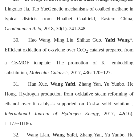
Lingxiao Jia, Tao YueGenetic mechanisms of coalbed methane in
typical districts from Huaibei Coalfield, Eastern China,
Geodinamica Acta
, 2018, 30(1): 241-248.
30.
Hao Wang, Ming Liu, Shihao Guo,
Yafei Wang
*.
Efficient oxidation of o-xylene over CeO
catalyst prepared from
2
+
a Ce-MOF template: The promotion of K
embedding
substitution,
Molecular Catalysis
, 2017, 436: 120~127.
31.
Han Xue,
Wang Yafei
, Zhang Yan, Yu Yunbo, He
Hong. Hydrogen production from oxidative steam reforming of
ethanol over it catalysts supported on Ce-La solid solution ,
International Journal of Hydrogen Energy,
2017, 42(16):
11177~11186.
32.
Wang Lian,
Wang Yafei
, Zhang Yan, Yu Yunbo, He