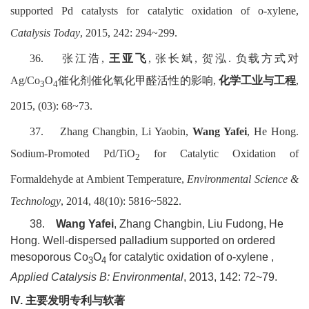
supported Pd catalysts for catalytic oxidation of o-xylene,
Catalysis Today
, 2015, 242: 294~299.
36.
张江浩
,
王亚飞
,
张长斌
,
贺泓
.
负载方式对
Ag/Co
O
催化剂催化氧化甲醛活性的影响
,
化学工业与工程
,
3
4
2015, (03): 68~73.
37.
Zhang Changbin, Li Yaobin,
Wang Yafei
, He Hong.
Sodium-Promoted Pd/TiO
for Catalytic Oxidation of
2
Formaldehyde at Ambient Temperature,
Environmental Science &
Technology
, 2014, 48(10): 5816~5822.
38.
Wang Yafei
, Zhang Changbin, Liu Fudong, He
Hong. Well-dispersed palladium supported on ordered
mesoporous Co
O
for catalytic oxidation of o-xylene ,
3
4
Applied Catalysis B: Environmental
, 2013, 142: 72~79.
IV.
主要发明专利与软著