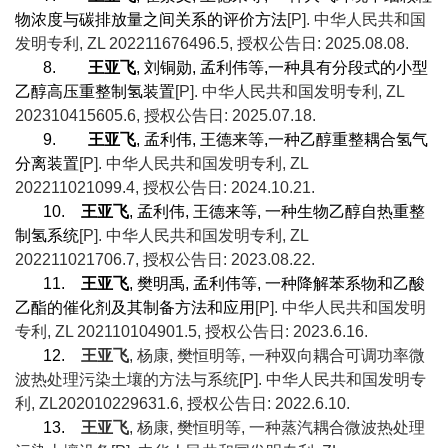
物浓度与碳排放量之间关系的评价方法
[P].
中华人民共和国
发明专利
, ZL 202211676496.5,
授权公告日
: 2025.08.08.
8.
王亚飞
,
刘铜勋
,
孟利伟等
,
一种具有分段式的小型
乙醇高压重整制氢装置
[P].
中华人民共和国发明专利
, ZL
202310415605.6,
授权公告日
: 2025.07.18.
9.
王亚飞
,
孟利伟
,
王德来等
,
一种乙醇重整耦合氢气
分离装置
[P].
中华人民共和国发明专利
, ZL
202211021099.4,
授权公告日
: 2024.10.21.
10.
王亚飞
,
孟利伟
,
王德来等
,
一种生物乙醇自热重整
制氢系统
[P].
中华人民共和国发明专利
, ZL
202211021706.7,
授权公告日
: 2023.08.22.
11.
王亚飞
,
樊明禹
,
孟利伟等
,
一种降解苯系物和乙酸
乙酯的催化剂及其制备方法和应用
[P].
中华人民共和国发明
专利
, ZL 202110104901.5,
授权公告日
: 2023.6.16.
12.
王亚飞
,
杨康
,
樊恒明等
,
一种双向耦合可调功率微
波热处理污染土壤的方法与系统
[P].
中华人民共和国发明专
利
, ZL202010229631.6,
授权公告日
: 2022.6.10.
13.
王亚飞
,
杨康
,
樊恒明等
,
一种蒸汽耦合微波热处理