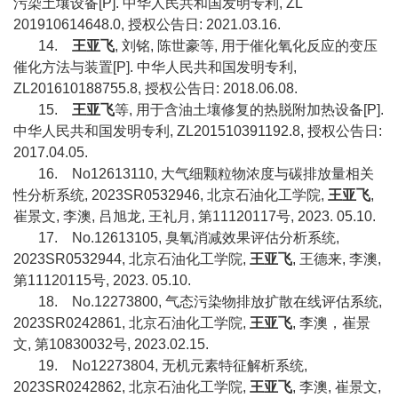
污染土壤设备
[P].
中华人民共和国发明专利
, ZL
201910614648.0,
授权公告日
: 2021.03.16.
14.
王亚飞
,
刘铭
,
陈世豪等
,
用于催化氧化反应的变压
催化方法与装置
[P].
中华人民共和国发明专利
,
ZL201610188755.8,
授权公告日
: 2018.06.08.
15.
王亚飞
等
,
用于含油土壤修复的热脱附加热设备
[P].
中华人民共和国发明专利
, ZL201510391192.8,
授权公告日
:
2017.04.05.
16.
No12613110,
大气细颗粒物浓度与碳排放量相关
性分析系统
, 2023SR0532946,
北京石油化工学院
,
王亚飞
,
崔景文
,
李澳
,
吕旭龙
,
王礼月
,
第
11120117
号
, 2023. 05.10.
17.
No.12613105,
臭氧消减效果评估分析系统
,
2023SR0532944,
北京石油化工学院
,
王亚飞
,
王德来
,
李澳
,
第
11120115
号
, 2023. 05.10.
18.
No.12273800,
气态污染物排放扩散在线评估系统
,
2023SR0242861,
北京石油化工学院
,
王亚飞
,
李澳，崔景
文
,
第
10830032
号
, 2023.02.15.
19.
No12273804,
无机元素特征解析系统
,
2023SR0242862,
北京石油化工学院
,
王亚飞
,
李澳
,
崔景文
,