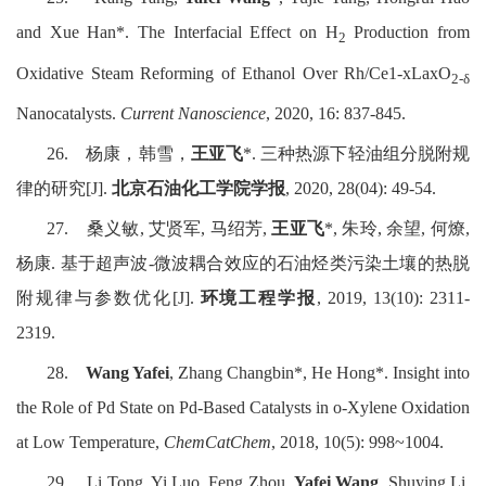
and Xue Han*. The Interfacial Effect on H
Production from
2
Oxidative Steam Reforming of Ethanol Over Rh/Ce1-xLaxO
2-δ
Nanocatalysts.
Current Nanoscience
, 2020, 16: 837-845.
26.
杨康，韩雪，
王亚飞
*.
三种热源下轻油组分脱附规
律的研究
[J].
北京石油化工学院学报
, 2020, 28(04): 49-54.
27.
桑义敏
,
艾贤军
,
马绍芳
,
王亚飞
*,
朱玲
,
余望
,
何燎
,
杨康
.
基于超声波
-
微波耦合效应的石油烃类污染土壤的热脱
附规律与参数优化
[J].
环境工程学报
, 2019, 13(10): 2311-
2319.
28.
Wang Yafei
, Zhang Changbin*, He Hong*. Insight into
the Role of Pd State on Pd-Based Catalysts in o-Xylene Oxidation
at Low Temperature,
ChemCatChem
, 2018, 10(5): 998~1004.
29.
Li Tong, Yi Luo, Feng Zhou,
Yafei Wang
, Shuying Li,