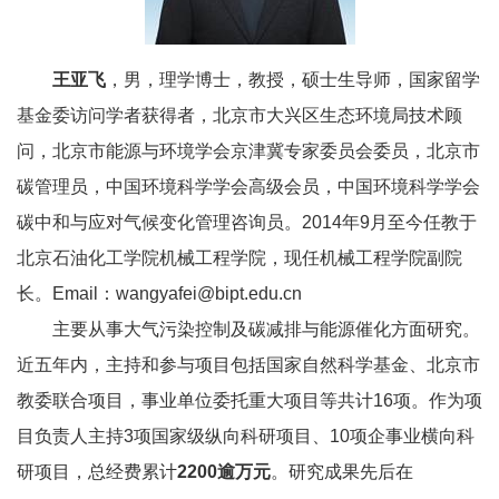
校
概
王亚飞
，男，理学博士，教授，硕士生导师，国家留学
况
基金委访问学者获得者，北京市大兴区生态环境局技术顾
院
问，北京市能源与环境学会京津冀专家委员会委员，北京市
碳管理员，中国环境科学学会高级会员，中国环境科学学会
部
碳中和与应对气候变化管理咨询员。
2014
年
9
月至今任教于
设
北京石油化工学院机械工程学院，现任机械工程学院副院
置
长。
Email
：
wangyafei@bipt.edu.cn
招
主要从事大气污染控制及碳减排与能源催化方面研究。
近五年内，主持和参与项目包括国家自然科学基金、北京市
生
教委联合项目，事业单位委托重大项目等共计
16
项。作为项
就
目负责人主持
3
项国家级纵向科研项目、
10
项企事业横向科
业
研项目，总经费累计
2200
逾万元
。研究成果先后在