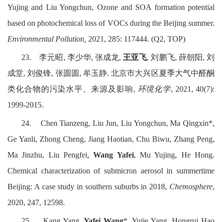
Yujing and Liu Yongchun, Ozone and SOA formation potential
based on photochemical loss of VOCs during the Beijing summer.
Environmental Pollution,
2021, 285: 117444. (Q2, TOP)
23.
李元昭
,
李少华
,
张成龙
,
王亚飞
,
刘鹏飞
,
薛朝阳
,
刘
成堂
,
刘俊锋
,
张圆圆
,
牟玉静
.
北京市大兴区夏季大气中醛酮
类化合物的污染水平、来源及影响
,
环境化学
, 2021, 40(7):
1999-2015.
24.
Chen Tianzeng, Liu Jun, Liu Yongchun, Ma Qingxin*,
Ge Yanli, Zhong Cheng, Jiang Haotian, Chu Biwu, Zhang Peng,
Ma Jinzhu, Liu Pengfei,
Wang Yafei
, Mu Yujing, He Hong.
Chemical characterization of submicron aerosol in summertime
Beijing: A case study in southern suburbs in 2018,
Chemosphere
,
2020, 247, 12598.
25.
Kang Yang,
Yafei Wang
*, Yujie Yang, Hongrui Hao