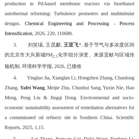
production in Pd-based membrane reactors via bioethanol
autothermal reforming: Turbulence promoters and multitubular
designs.
Chemical Engineering and Processing - Process
Intensification
, 2026, 220, 110688.
3.
刘笑瑒
,
王昆麒
,
王亚飞
*,
基于节气与多浓度区间
的北京市大兴新城
PM
化学组分演变、来源贡献与区域传
2.5
输机制
,
环境科学学报
, 2026,
已接收
4.
Yingluo Jia, Xianglan Li, Hongzhen Zhang, Chunlong
Zhang,
Yafei Wang
, Meijie Zhu, Chunhui Sang, Yuxin Nie, Hao
Meng, Peng Liu & Jingqi Dong. Environmental and socio-
economic sustainability assessment of remediation alternatives for
a contaminated oil refinery site in Southern China. Scientific
Reports, 2025, 1,15.
5.
Lei Zhang, Jingwen Cui, Delai Wang, Yunfeng Li,