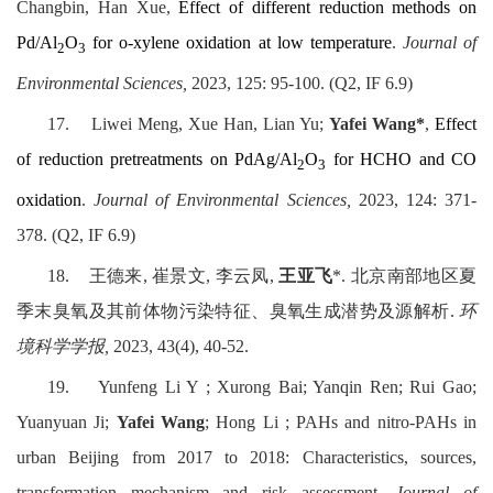
Changbin, Han Xue,
Effect of different reduction methods on
Pd/Al
O
for o-xylene oxidation at low temperature
.
Journal of
2
3
Environmental Sciences,
2023, 125: 95-100. (Q2, IF 6.9)
17.
Liwei Meng, Xue Han, Lian Yu;
Yafei Wang*
,
Effect
of reduction pretreatments on PdAg/Al
O
for HCHO and CO
2
3
oxidation
.
Journal of Environmental Sciences,
2023, 124: 371-
378. (Q2, IF 6.9)
18.
王德来
,
崔景文
,
李云凤
,
王亚飞
*.
北京南部地区夏
季末臭氧及其前体物污染特征、臭氧生成潜势及源解析
.
环
境科学学报
,
2023, 43(4), 40-52.
19.
Yunfeng Li Y ; Xurong Bai; Yanqin Ren; Rui Gao;
Yuanyuan Ji;
Yafei Wang
; Hong Li ; PAHs and nitro-PAHs in
urban Beijing from 2017 to 2018: Characteristics, sources,
transformation mechanism and risk assessment,
Journal of