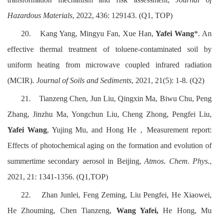
Hazardous Materials
, 2022, 436: 129143. (Q1, TOP)
20.
Kang Yang, Mingyu Fan, Xue Han,
Yafei Wang
*. An
effective thermal treatment of toluene-contaminated soil by
uniform heating from microwave coupled infrared radiation
(MCIR).
Journal of Soils and Sediments
, 2021, 21(5): 1-8. (Q2)
21.
Tianzeng Chen, Jun Liu, Qingxin Ma, Biwu Chu, Peng
Zhang, Jinzhu Ma, Yongchun Liu, Cheng Zhong, Pengfei Liu,
Yafei Wang
, Yujing Mu, and Hong He
，
Measurement report:
Effects of photochemical aging on the formation and evolution of
summertime secondary aerosol in Beijing,
Atmos. Chem. Phys.
,
2021, 21: 1341-1356. (Q1,TOP)
22.
Zhan Junlei, Feng Zeming, Liu Pengfei, He Xiaowei,
He Zhouming, Chen Tianzeng,
Wang Yafei
,
He Hong, Mu