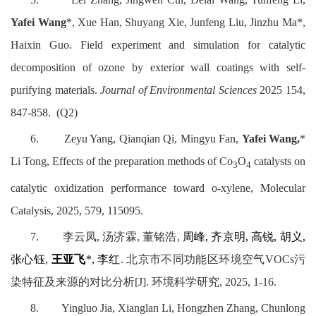
Yafei Wang
*, Xue Han, Shuyang Xie, Junfeng Liu, Jinzhu Ma*,
Haixin Guo. Field experiment and simulation for catalytic
decomposition of ozone by exterior wall coatings with self-
purifying materials.
Journal of Environmental Sciences
2025
154,
847-858. (Q2)
6.
Zeyu Yang, Qianqian Qi, Mingyu Fan,
Yafei Wang,
*
Li Tong, Effects of the preparation methods of Co
O
catalysts on
3
4
catalytic oxidization performance toward o-xylene, Molecular
Catalysis, 2025, 579, 115095.
7.
李云凤
,
汤济霖
,
董铭浩
,
周峰
,
齐京明
,
高锐
,
胡义
,
张心钰
,
王亚飞
*,
李红
.
北京市不同功能区环境空气
VOCs
污
染特征及来源的对比分析
[J].
环境科学研究
, 2025, 1-16.
8.
Yingluo Jia, Xianglan Li, Hongzhen Zhang, Chunlong