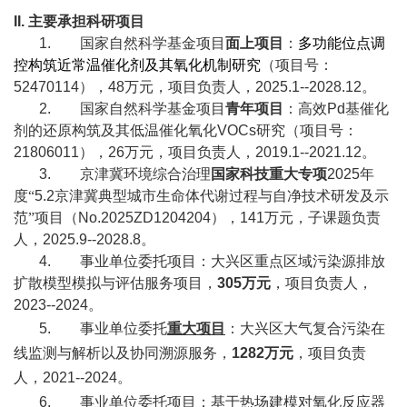
II.
主要承担科研项目
校
1.
国家自然科学基金项目
面上项目
：
多功能位点调
控构筑近常温催化剂及其氧化机制研究
（项目号：
园
52470114
），
48
万元，项目负责人，
2025.1--2028.12
。
2.
国家自然科学基金项目
青年项目
：高效
Pd
基催化
生
剂的还原构筑及其低温催化氧化
VOCs
研究（项目号：
活
21806011
），
26
万元，项目负责人，
2019.1--2021.12
。
3.
京津冀环境综合治理
国家科技重大专项
2025
年
合
度“
5.2
京津冀典型城市生命体代谢过程与自净技术研发及示
范”项目（
No.2025ZD1204204
），
141
万元，子课题负责
作
人，
2025.9--2028.8
。
交
4.
事业单位委托项目：大兴区重点区域污染源排放
扩散模型模拟与评估服务项目，
305
万元
，项目负责人，
流
2023--2024
。
5.
事业单位委托
重大项目
：大兴区大气复合污染在
线监测与解析以及协同溯源服务，
1282
万元
，项目负责
人，
2021--2024
。
6.
事业单位委托项目：基于热场建模对氧化反应器