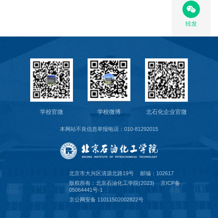
转发
学校官微
学校微博
北石化企业官微
本网站不良信息举报电话：010-81292015
北京市大兴区清源北路19号
邮编：102617
版权所有：北京石油化工学院(2023)
京ICP备
05064441号-1
京公网安备 11011502002822号