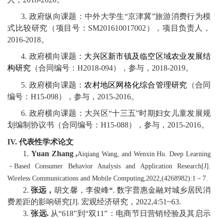
3
.
政府纵向课题
：
中外大学生
“
京津冀
”
旅游消费行为模
式比较研究
（项目号：
SM201610017002
）
，
项目负责人，
2016-2018
。
4
.
政府
横向
课题
：
大兴区新市镇及临空区域农业发展结
构研究
（合同编号：
H2018-094
）
，
参与，
2018-2019
。
5
.
政府
横向
课题
：
农村地区网格化综合管理研究
（合同
编号：
H15-098
）
，参与
，
2015-2016
。
6
.
政府
横向
课题
：
大兴区
“
十三五
”
时期妇女儿童发展规
划编制协议书
（合同编号：
H15-088
）
，
参与，
2015-2016
。
IV.
代表性学术论文
1.
Yuan Zhang ,
Aiqiang Wang, and Wenxin Hu. Deep Learn
ing
－Based Consumer Behavior Analysis and Application Research[J].
Wireless Communications and Mobile Computing,2022,(4268982):1－7.
2
.
张远，
胡文馨，李俊峰
*
.
数字普惠金融对城乡居民消
费差距的影响研究
[J]
.
宏观经济研究，
2022,4:51~63.
3
.
张远
.
从
“
618
”
到
“
双
11
”
：电商节日营销经验及其启示