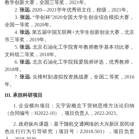
教学创新大赛，全国三等奖，
202
1
年
。
2.
张远
.
2
020—2021
学年
优秀班主任，校级，
2021
年
。
校
3.
张远
.
“
学创杯
”
2020
全国大学生创业综合模拟大赛，
园
全国一等奖，
2020
年
。
4.
张远
.
第五届中国互联网
+
大学生创新创业大赛，
北京
生
市三等奖，
2019
年
。
5.
张远
.
北京石油化工学院青年教师教学基本功比赛
，
活
文科组二等奖，
2018
年
。
6.
张远
.
北京石油化工学院我爱我师评选，
优秀教师，
合
2018
年
。
作
7.
张远
.
尖烽时刻虚拟投资挑战赛，
全国二等奖，
2016
年
。
交
III.
承担科研项目
流
1
.
企业
横向项目：元宇宙概念下营销思维方法论归纳
（合同编号：
H2022-10
）
，项目负责人，
2022-2023
。
2
.
政府纵向课题
：
基于
随机交通网络的大兴新区居民绿
色出行行为引导研究
（项目号：
Z2018-503
）
，项目负责
人，
2018-2020
。