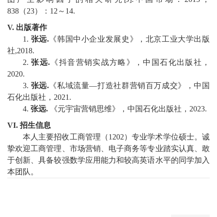
838
（
23
）：
12
～
14
.
V.
出版
著作
1.
张远
.
《韩国中小企业发展史》，
北京工业大学出版
社
,2018
.
2.
张远
.
《抖音营销实战方略》，中国石化出版社
，
2020
.
3.
张远
.
《私域流量
—
打造社群营销百万成交》
，
中国
石化出版社
，
2021
.
4.
张远
.
《元宇宙营销思维》
，
中国石化出版社，
202
3
.
VI.
招生信息
本人主要招收工商管理（
1202
）专业学术学位硕士。诚
挚欢迎工商管理
、市场营销、电子商务等
专业踏实认真、敢
于创新、具备较强数学应用能力和较高英语水平的同学加入
本团队。