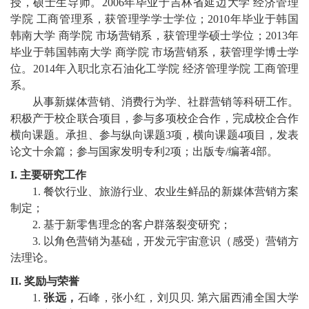
授
，硕士生导师。
2006
年毕业于吉林省延边大学 经济管理
教
学院 工商管理系，获管理学学士学位；
2010
年毕业于韩国
育
韩南大学 商学院 市场营销系，获管理学硕士学位；
2013
年
毕业于韩国韩南大学 商学院 市场营销系，获管理学博士学
教
位。
2014
年入职北京石油化工学院 经济管理学院 工商管理
系。
学
从事
新媒体营销、消费行为学、社群营销等科研工作。
师
积极
产于
校企
联合项目，参与
多项校企
合作
，
完成校企合作
横向课题。承担
、
参与
纵向课题
3
项
，
横向
课题
4
项目，
发表
资
论文十余篇
；
参与国家发明专利
2
项
；
出版专
/
编著
4
部
。
队
I.
主要研究工作
1.
餐饮
行业、旅游行业、农业生鲜品的
新媒体
营销
方案
伍
制定；
2
.
基于
新零售理念的客户
群落
裂变研究；
学
3
.
以
角色营销为基础，开发元宇宙意识（
感受
）
营销
方
科
法理论。
科
II.
奖励与荣誉
1.
张远，
石峰，张小红，刘贝贝
.
第六届西浦全国大学
研