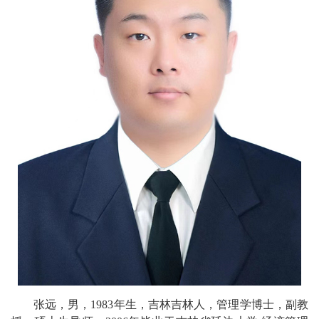
校
概
况
院
部
设
置
招
生
就
业
张远，男，
1983
年
生，吉林吉林人，
管理学
博士，
副教