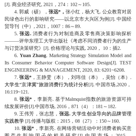
[J]
.
商业
经济研究
, 2021
，
274
：
102
～
105
.
4
.
郭威
（硕
），
张远
*
，
张小红
，杨大飞
.
公众教育对居
民绿色出行的影响研究
——
以北京市大兴区为例
[J]
.
中国
经
贸导刊（
中
）
,
2021
，
1007
：
86
～
89
.
5
.
张远
.
消费者行为对制造商及零售商决策影响探析
———
评华东理工大学出版社《考虑不同消费者行为的生产
与订货决策研究》
[J]
.
价格理论与实践
,
2020
，
10
：插
2
.
6
.
Yuan Zhang
.
Marketing Strategy Simulation Model and
Its Consumer Behavior Computer Software Design[J]
.
TEST
ENGINEERING & MANAGEMENT
,
2020, 83: 6201~6208
.
7
.
张远
*
，王静雯
（本
）
，刘玮佳
（本
）
，吴怡
（本
）
.
大学生
“
京津冀
”
旅游消费行为统计分析
[J].
中国市场
,2020
，
16:119~121
.
8
.
张远
*
，李新亮
.
基于
Malmquist
指数的旅游资源可持
续发展评价
[J].
中国市场
, 2016
，
871
（
4
）：
181
～
182
.
9
.
王伟芳，张志慧，
张远
.
大学生创业导向的品牌管理
实践教学
[J].
传播与版权：
2015
，
08
（
27
）：
150
～
160
.
10
.
张远
*
，李新亮
.
在网络营销活动中对消费者购买意
图产生影响因子的相关研究
[J].
中国市场：
2015
，