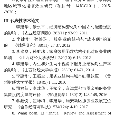
教
地区城市化塌缩效应研究
（
项目号：
14JGC101
）
,
2015-
育
-20
20
；
I
II
.
代表性学术论文
教
1.
李建华，景永平，经济结构变化对中国农村能源强度
学
的影响，《农业经济问题》
383(11): 93-99, 2011
2.
李建华，孙蚌珠，
服务业的结构与
“
成本病
”
的克
师
服，
《财经研究》
38(11): 27-37, 2012
3.
李建华，孙蚌珠，家庭效用函数结构变化对服务业的
资
影响，
《山西财经大学学报》
240(10): 6-16, 2012
队
4.
李建华，内生和外生两个视角下服务业结构对生产率
的影响，《山西财
经大学学报》
263(9): 61-71, 2014
伍
5.
李建华，王振全，服务业结构与城市虹吸效应，《贵
州财经大学学报》
184(5):1-11, 2016
学
6.
司禄新
，李建华，王振全，京津冀都市
圈金
融服务业
科
集聚度的度量与评价，《管理观察》
130(12):143
-149, 2016
7.
蒋鑫悦，翟坤梅，李建华，
雄安新区
服务业发展定位
科
研究，《合作经济与科技》
574(124): 4-10, 2017
8.
Wang
boan
, Li
jianhua
,
Review
and Assessment of
研