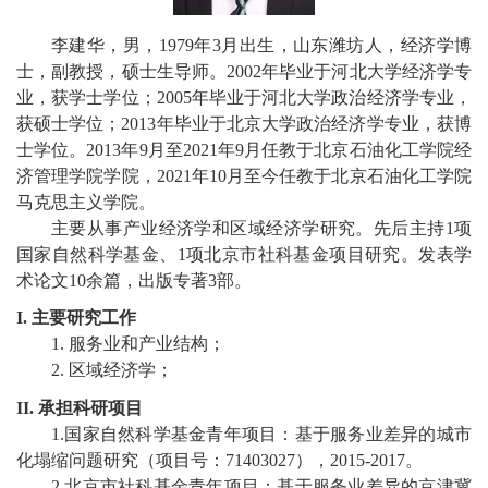
校
李建华
，
男
，
197
9
年
3
月出生，
山东潍坊
人，
经济学
博
概
士，副教授，硕士生导师。
200
2
年毕业于
河北大学经济学
专
业，获学士学位；
200
5
年毕业于
河北大学政治经济学
专业，
况
获硕士学位；
20
13
年毕业于北京
大学政治经济学
专业，获博
院
士学位。
20
13
年
9
月至
2021
年
9
月
任教于北京石油化工学院
经
济管理学院
学院，
20
21
年
10
月至今任教于北京石油化工学院
部
马克思主义
学院。
主要从事产业经济学和区域经济学研究。先后主持
1
项
设
国家自然科学基金、
1
项北京市社科基金项目研究。发表学
置
术论文
10
余篇，出版专著
3
部。
I.
主要研究工作
招
1.
服务业和产业结构
；
生
2.
区域经济学
；
就
II.
承担科研项目
1.
国家自然科学基金青年项目：基于服务业差异的城市
业
化塌缩问题研究
（
项目号：
71403027
）
，
2015-2017
。
2.
北京市社科基金青年项目：基于服务业差异的京津冀