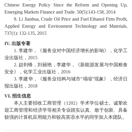
Chinese Energy Policy Since the Reform and Opening Up,
校
Emerging Markets Finance and Trade. 50(5):143-158, 2014
9.
Li Jianhua, Crude Oil P
rice and Fuel Ethanol Firm Profit,
园
Applied Energy and Environment Technology and Materials,
737(1): 132-135, 2015
生
I
V.
出版专著
活
1
.
李建华，《服务业对中国经济增长的影响》，化学工
业出版社，
2015
合
2
.
赵剑锋，刘丽艳，李建华，《新能源发展与中国粮食
作
安全》，化学工业出版社，
2016
3
.
李建华，《服务业结构与城市
“
塌缩
”
现象》，经济日
交
报出版社，
2018
流
VI.
招生信息
本人主要招收工商管理（
1202
）学术学位硕士。诚挚欢
迎工商管理
和
经济学等相关专业踏实认真、敢于创新、具备
较强的计算机应用能力和较高英语水平的同学加入本团队。