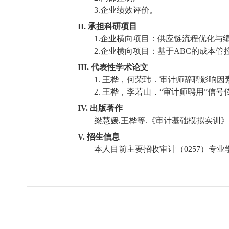
3.
企业绩效评价。
II.
承担科研项目
1.
企业横向项目：供应链流程优化与
2.
企业横向项目：基于
ABC
的成本管
III.
代表性学术论文
1.
王桦，何荣玮．审计师辞聘影响因
2.
王桦，李若山．
“
审计师聘用
”
信号
IV.
出版著作
梁慧媛
,
王桦等
.
《审计基础模拟实训》
V.
招生信息
本人目前主要招收审计（
0257
）专业