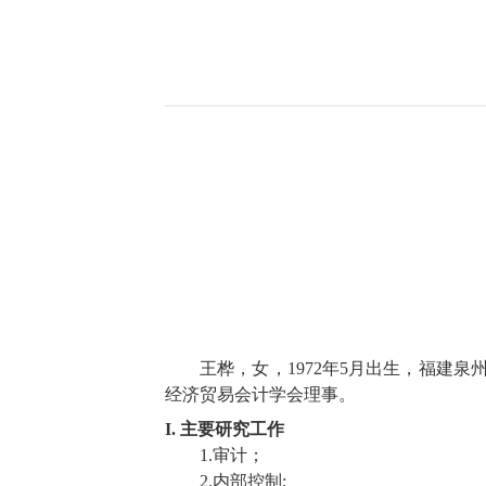
王桦，女，
1972
年
5
月出生，福建泉
经济贸易会计学会理事。
I.
主要研究工作
1.
审计；
2.
内部控制
;