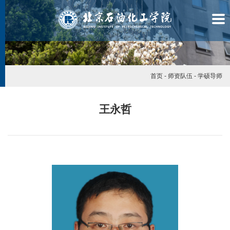
首页
-
师资队伍
-
学硕导师
王永哲
学