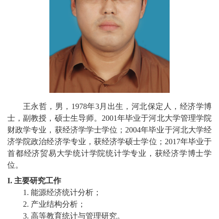
校
概
况
院
部
设
王永哲，男，
1978
年
3
月出生，河北保定人，经济学博
士，
副教授
，硕士生导师。
2001
年毕业于河北大学管理学院
置
财政学专业，获经济学学士学位；
2004
年毕业于河北大学经
济学院政治经济学专业，获经济学硕士学位；
2017
年毕业于
招
首都经济贸易大学统计学院统计学专业，获经济学博士学
生
位。
I.
主要研究工作
就
1.
能源经济统计分析；
业
2.
产业结构分析；
3.
高等教育统计与管理研究。