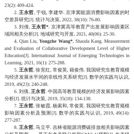
23(
2
)
:
409-424
.
校
2
.
王永哲
,
于锐
,
李建华
.
京津冀能源消费影响因素的时
空差异研究
[J].
统计与决策
,
2022
,
38
(1
0
):
76-80
.
园
3
.
刘倩
,
王永哲
*
.
京津冀高等教育产出发展影响因素区
域间相关分析
[J].
地域研究与开发
, 2021, 40(06): 25-30.
生
4
.
Qian Liu,
Yongzhe
Wang
*
,
Shaoda
Kang. Measurement
活
and Evaluation of Collaborative Development Level of Higher
Education
[J]. International Journal of Emerging Technologies in
合
Learning, 2021, 16(1):
275-288.
5
.
王永哲
,
徐宪红
,
常俊英
,
籍俊伟
.
我国研究生教育规模
作
与经济发展水平间的非线性关系研究
[J].
数学的实践与认识
,
交
2019, 49(23): 240-248.
6
.
刘倩
,
王永哲
.
中国高等教育规模的经济发展影响因素
流
分析
[J].
统计与决策
, 2019, 35(18): 134-138.
7
.
王永哲
,
张敏霞
,
杨索和
,
常俊英
.
我国研究生教育规模
影响因素分析及预测
[J].
数学的实践与认识
, 2019, 49(14):
277-287.
8
.
王永哲
,
马立平
.
吉林省能源消费碳排放相关影响因素