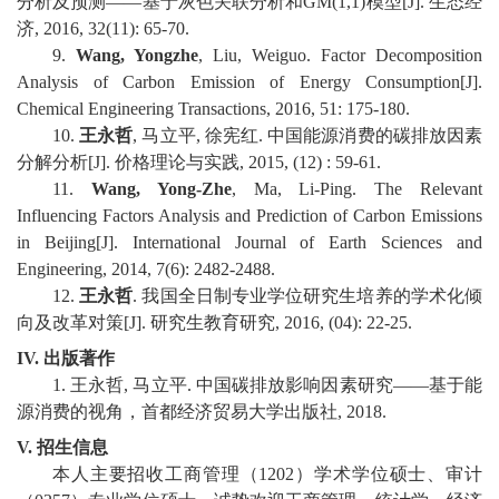
分析及预测
——
基于灰色关联分析和
GM(1,1)
模型
[J].
生态经
济
, 2016, 32(11): 65-70.
9
.
Wang,
Yongzhe
, Liu,
Weiguo
. Factor Decomposition
Analysis of Carbon Emission of Energy Consumption[J].
Chemical Engineering Transactions, 2016, 51: 175-180.
10
.
王永哲
,
马立平
,
徐宪红
.
中国能源消费的碳排放因素
分解分析
[J].
价格理论与实践
, 2015, (12) : 59-61.
1
1
.
Wang, Yong-
Zhe
, Ma, Li-Ping. The
R
elevant
I
nfluencing
F
actors
A
nalysis and
P
rediction of
C
arbon
E
missions
in Beijing[J]. International Journal of Earth Sciences and
Engineering, 2014, 7(6): 2482-2488.
1
2
.
王永哲
.
我国全日制专业学位研究生培养的学术化倾
向及改革对策
[J].
研究生教育研究
,
2016, (04): 22-25.
IV.
出版著作
1.
王永哲
,
马立平
.
中国碳排放影响因素研究
——
基于能
源消费的视角，首都经济贸易大学出版社
, 2018.
V.
招生信息
本人主要招收工商管理（
1202
）学术学位硕士、审计