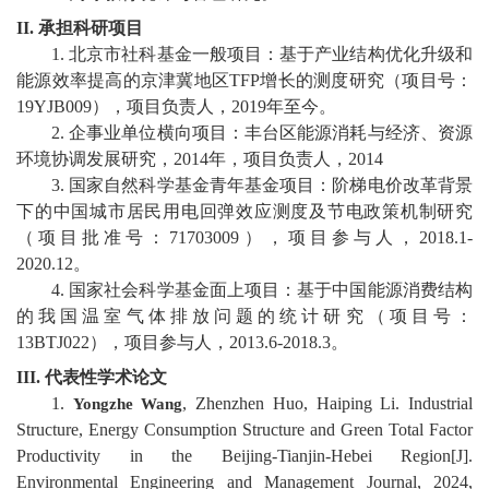
教
II.
承担科研项目
育
1.
北京市社科基金一般项目：基于产业结构优化升级和
能源效率提高的京津冀地区
TFP
增长的测度研究（项目号：
教
19YJB009
），项目负责人，
2019
年至今。
2.
企事业单位横向项目：丰台区能源消耗与经济、资源
学
环境协调发展研究，
2014
年，项目负责人，
2014
师
3.
国家自然科学基金青年基金项目：阶梯电价改革背景
下的中国城市居民用电回弹效应测度及节电政策机制研究
资
（项目批准号
：
71703009
），项目参与人，
2018.1-
2020.12
。
队
4.
国家社会科学基金面上项目：基于中国能源消费结构
伍
的我国温室气体排放问题的统计研究（项目号：
13BTJ022
），项目参与人，
2013.6-2018.3
。
学
III.
代表性学术论文
科
1
.
,
Zhenzhen
Huo
,
Haiping
Li
.
Industrial
Yongzhe
Wang
Structure, Energy Consumption Structure and Green Total Factor
科
Productivity in
the
Beijing-Tianjin-
Hebei Region
[J].
Environmental Engineering and Management Journal
, 2024,
研