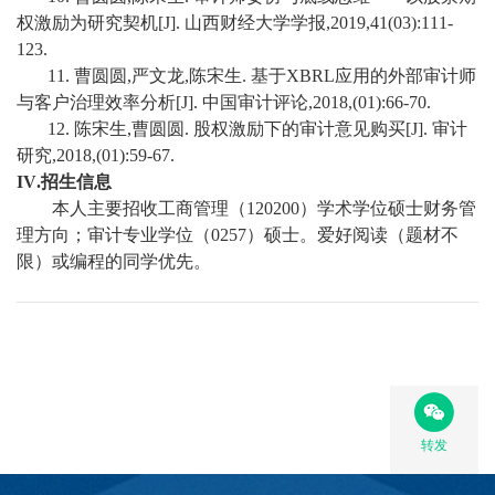
权激励为研究契机
[J].
山西财经大学学报
,2019,41(03):111-
123.
11.
曹圆圆
,
严文龙
,
陈宋生
.
基于
XBRL
应用的外部审计师
与客户治理效率分析
[J].
中国审计评论
,2018,(01):66-70.
12.
陈宋生
,
曹圆圆
.
股权激励下的审计意见购买
[J].
审计
研究
,2018,(01):59-67
.
IV
.
招生信息
本人主要招收工商管理（
120200
）学术学位硕士财务管
理方向；审计专业学位（
0257
）硕士。爱好阅读（题材不
限）或编程的同学优先。
转发