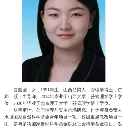
校
概
况
院
部
设
置
招
曹圆圆，女，
19
9
1
年生，山西吕梁人，管理学博士，讲
生
师，硕士生导师。
2
014
年毕业于山西大学，获管理学学士学
位；
20
20
年毕业于北京理工大学，获管理学博士学位。
就
从事审计、公司治理与资本市场研究。作为项目负责人
业
承担国家自然科学基金青年项目一项、校级重点教改项目一
项，参与多项国家自然科学基金以及社会科学基金项目。发