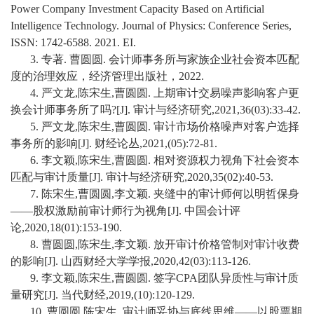
Power Company Investment
Capacity Based on Artificial
Intelligence Technology. Journal of
Physics: Conference Series,
校
ISSN: 1742-6588. 2021. EI.
园
3.
专著
.
曹圆圆
.
会计师事务所与家族企业社会资本匹配
度的治理效应，经济管理出版社，
2022.
生
4.
严文龙
,
陈宋生
,
曹圆圆
.
上期审计交易噪声影响客户更
换会计师事务所了吗
?[J].
审计与经济研究
,2021,36(03):33-42.
活
5.
严文龙
,
陈宋生
,
曹圆圆
.
审计市场价格噪声对客户选择
合
事务所的影响
[J].
财经论丛
,2021,(05):72-81.
6.
李文颖
,
陈宋生
,
曹圆圆
.
相对资源权力视角下社会资本
作
匹配与审计质量
[J].
审计与经济研究
,2020,35(02):40-53.
7.
陈宋生
,
曹圆圆
,
李文颖
.
夹缝中的审计师何以明哲保身
交
——
股权激励前审计师行为视角
[J].
中国会计评
流
论
,2020,18(01):153-190.
8.
曹圆圆
,
陈宋生
,
李文颖
.
放开审计价格管制对审计收费
的影响
[J].
山西财经大学学报
,2020,42(03):113-126.
9.
李文颖
,
陈宋生
,
曹圆圆
.
签字
CPA
团队异质性与审计质
量研究
[J].
当代财经
,2019,(10):120-129.
10.
曹圆圆
,
陈宋生
.
审计师妥协与底线思维
——
以股票期