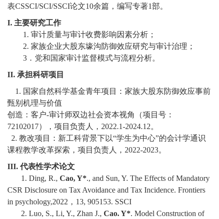
教
表
CSSCI/SCI/SSCI
论文
10
余篇，编写专著
1
部。
育
I.
主要研究工作
1.
审计质量与审计收费影响因素分析；
教
2
.
家族企业大股东壕沟防御效应研究与审计治理；
3
．党和国家审计监督模式与流程分析。
学
II.
承担科研项目
师
1.
国家自然科学基金青年项目：家族大股东防御效应事前
资
甄别机理与价值
创造：客户
-
审计师双边社会资本视角（项目号：
队
72102017
），项目负责人，
202
2
.1-20
2
4
.12
。
2.
教改项目：新工科背景下以“学生为中心”的会计学通识
伍
课程教学改革探索，项目负责人，
20
22
-202
3
。
学
III.
代表性学术论文
1.
Ding, R.,
Cao, Y*
., and Sun, Y. The Effects of Mandatory
科
CSR Disclosure on Tax Avoidance and Tax Incidence. Frontiers
科
in psychology,2022
，
13, 905153.
SSCI
2.
Luo, S., Li, Y., Zhan J.,
Cao. Y*
. Model Construction of
研