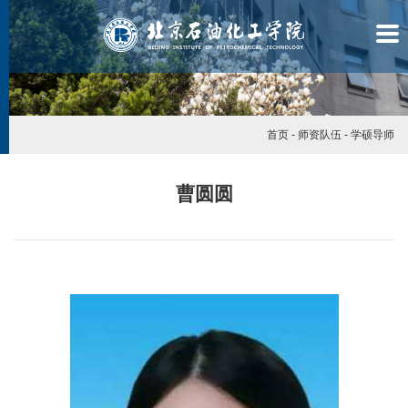
首页
-
师资队伍
-
学硕导师
曹圆圆
学