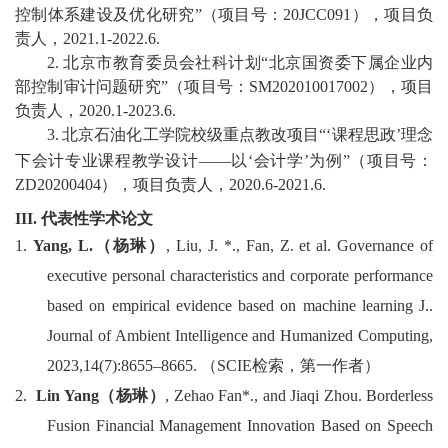
控制体系建设及优化研究
”
（项目号：
20JCC091
），项目负
责人，
20
21
.
1
-202
2
.
6
.
校
2.
北京市教育委员会社科计划
“
北京国资委下属企业内
园
部控制审计问题研究
”
（项目号：
SM202010017002
），项目
负责人，
20
20
.1-202
3
.
6
.
生
3.
北京石油化工学院校级重点教改项目
“‘
课程思政
’
理念
活
下会
计专业课程教学设计
——
以
‘
会计学
’
为例
”
（项目号：
ZD20200404
）
，项目负责人，
2020.6-2021.6
.
合
III
.
代表性学术论文
作
1
.
Yang, L.
（杨琳）
, Liu, J. *.,
Fa
n, Z. et al. Governance of
executive personal characteri
stics and corporate performance
交
based on empirical evidence based on machine learning
J
.
.
流
Journa
l of
Ambient Intelligence and Humanized Computing,
2023,14(7):8655–8665.
（
SCIE
检索，第一作者）
2.
Lin Yang
（杨琳）
, Zehao Fan*., and Jiaqi Zhou. Borderless
Fusion Financial Management Innovation Based on Speech