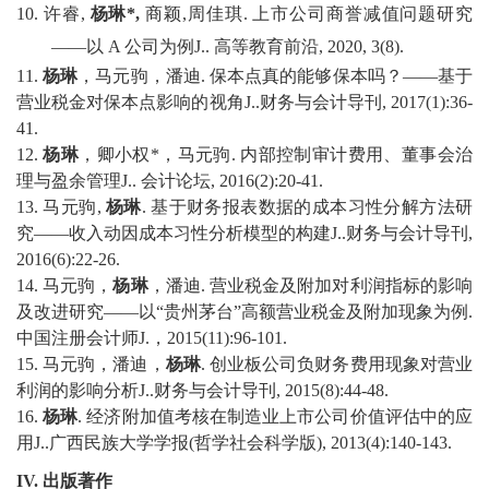
10.
许睿
,
杨琳
*,
商颖
,
周佳琪
.
上市公司商誉减值问题研究
——
以
A
公司为例
J
.
.
高等教育前沿
, 2020, 3(8).
1
1
.
杨琳
，马元驹，潘迪
.
保本点真的能够保本吗？
——
基于
营业税金对保本点影响的视角
J
.
.
财务与会计导刊
,
2017(
1
)
:36-
41.
1
2
.
杨琳
，卿小权
*
，马元驹
.
内部控制审计费用、董事会治
理与盈余管理
J
.
.
会计论坛
,
2016(
2
)
:20-41.
1
3
.
马元驹
,
杨琳
.
基于财务报表数据的成本习性分解方法研
究
——
收入动因成本习性分析模型的构建
J
.
.
财务与会计导刊
,
2016(
6
)
:22-26
.
1
4
.
马元驹，
杨琳
，潘迪
.
营业税金及附加对利润指标的影响
及改进研究
——
以
“
贵州茅台
”
高额营业税金及附加现象为例
.
中国注册会计师
J
.
，
2
015(
11
)
:96-101.
1
5
.
马元驹，潘迪，
杨琳
.
创业板公司负财务费用现象对营业
利润的影响分析
J
.
.
财务与会计导刊
,
2
015(
8
)
:44-48.
1
6
.
杨琳
.
经济附加值考核在制造业上市公司价值评估中的应
用
J
.
.
广西民族大学学报
(
哲学社会科学版
)
,
2
013(
4
)
:140-143.
IV
.
出版
著作