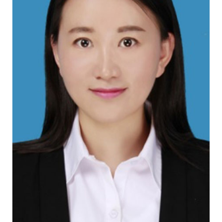
校
概
况
院
部
设
置
招
生
就
业