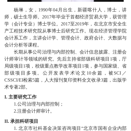
教
杨琳
，女，
1990
年
04
月出生，
新疆喀什
人
，博士，
讲
育
师
，硕士生导师
。
2
017
年
毕业于
首都经济贸易大学
，
获管理
学
（会计专业）
博士学位
。
2
01
7
至
201
9
年，在北京市安全生
教
产工程技术研究院从事博士后研究工作。
现
在
经济管理学院
学
会计系
工作
，主讲
会计学、
管理会计、
政府会计、
大数据与
会计分析等课程
。
师
长期
从事
公司治理与内部控制、
会计
信息披露、
注册会
计师审计
等领域的研究
。
先后
主持省部级科研项目
1
项，厅
资
局级项目
1
项，校级重点教学改革项目
1
项，
参与国家级、省
队
部级项目多项。
公开发表学术论文
10
余篇，
被
SCI
／
CSSCI/
EI
检索
5
篇
，
人大报刊
复印
资料
全文
收录
3
篇，
出版
学
伍
术
专著
2
部。
学
I.
主要研究工作
1.
公司治理与内部控制
；
科
2.
注册会计师审计。
科
II.
承担科研项目
1.
北京市社科基金
决策咨询项目
“
北京市国有企业内部
研