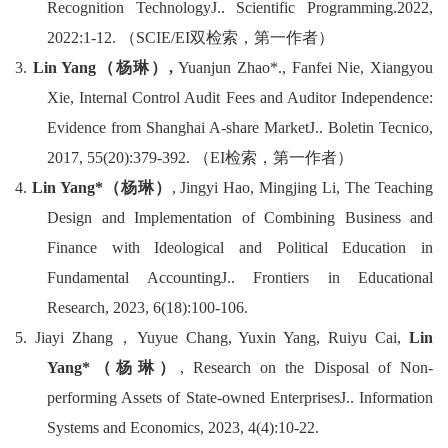
Recognition Technology
J
.
. Scientific Programming.2022,
2022:1-12.
（
SCIE/EI
双检索，第一作者）
3.
Lin Yang
（杨琳）
,
Yuanjun Zhao*., Fanfei Nie, Xiangyou
Xie, Internal C
on
trol Audit Fees and Auditor Independence:
Evidence from
Shanghai A-share Market
J
.
. Boletin Tecnico,
2017, 55(20):379-392.
（
EI
检索，第一作者）
4.
Lin Yang*
（杨琳）
, Ji
ngyi Hao, Mingjing Li, The Teaching
Design and Implementation of Combining Business and
Finance
wi
th Ideological and Political Education in
Fundamenta
l Ac
counting
J
.
. Frontiers in Educational
Research, 2023, 6(18):100-106.
5.
Jiayi Zhang
，
Yuyue Chang, Yuxin Yang, Ruiyu Cai,
Lin
Yang*
（杨琳）
, Research on the Disposal of Non-
performing Assets of State-own
ed
Enterprises
J
.
. Information
Systems and Economics,
2023
, 4(4):10-22.