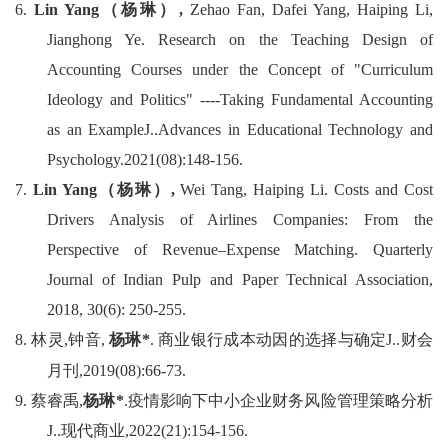
6.
Lin Yang
（杨琳）
,
Zehao Fan, Dafei Yang, Haiping Li,
Jianghong Ye. Res
earc
h on the Teaching Design of
Accounting Courses under the Concept of "Curriculum
Ideology and Politics" ----Tak
in
g Fundamental Accounting
as an Example
J
.
.Advances in Educational Technology and
Psychology.2021(08):148-156.
7.
Lin Yang
（杨琳）
,
Wei Tang, Haiping Li. Costs and Cost
Drivers Analysis of Airlines Companies: From the
Perspective of Revenue–Expense Matching.
Q
uarterly
Journal of Indian Pulp and Paper Technical Association,
2018,
30(6): 250-255.
8
.
林灵
,
钟音
,
杨琳
*
.
商业银行成本动因的选择与确定
J
.
.
财会
月刊
,2019(08):66-73.
9
.
蔡睿禹
,
杨琳
*
.
疫情影响下中小企业财务风险管理策略分析
J
.
.
现代商业
,2022(21):154-156.