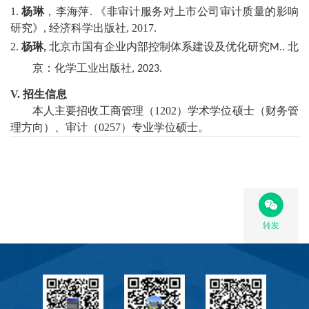
1
.
杨琳
，李海萍
.
《
非审计服务对上市公司审计质量的影响
研究
》
,
经济科学出版社
, 2017
.
2
.
杨琳
北京市国有企业内部控制体系
建设及优化研究
北
,
M
.
.
京：
化学工业
出版社
, 20
23
.
V.
招生信息
本人主要招收
工商管理（
1202
）
学术学位硕士
（财务管
理方向）、
审计
（
0257
）
专业学位硕士。
转发