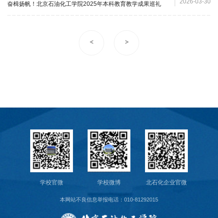
2026-03-30
奋楫扬帆！北京石油化工学院2025年本科教育教学成果巡礼
校
概
<
>
况
院
部
设
置
招
生
就
学校官微
学校微博
北石化企业官微
业
本网站不良信息举报电话：010-81292015