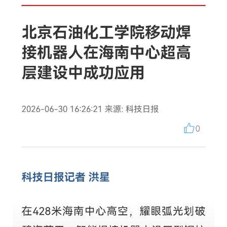
校
概
况
院
部
设
置
招
生
就
业