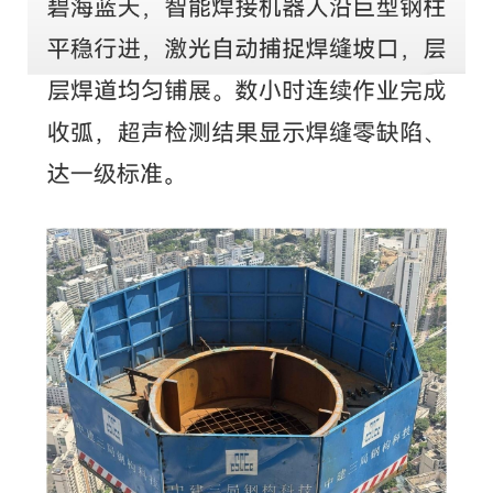
教
育
教
学
师
资
队
伍
学
科
科
研