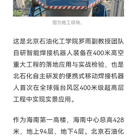
校
园
生
活
合
作
交
流