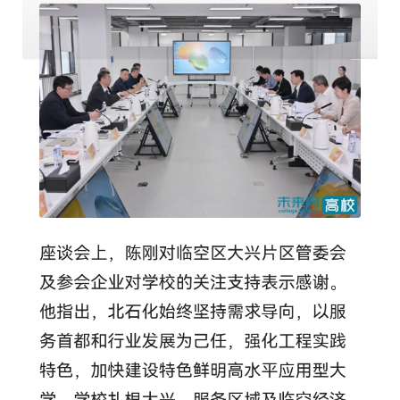
教
育
教
学
师
资
队
伍
学
科
科
研