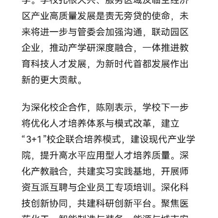
校
园
生
活
合
作
交
流