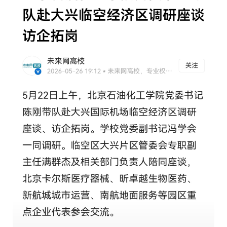
校
概
况
院
部
设
置
招
生
就
业