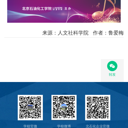
教
育
教
来源：人文社科学院 作者：鲁爱梅
学
师
资
队
转发
伍
学
科
科
学校官微
学校微博
北石化企业官微
研