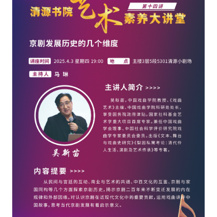
校
概
况
院
部
设
置
招
生
就
业