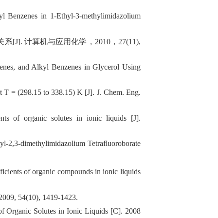
lkyl Benzenes in 1-Ethyl-3-methylimidazolium
关系
[J]
.
计算机与应用化学，
2010
，
27(11),
kenes, and Alkyl Benzenes in Glycerol Using
at T = (298.15 to 338.15) K
[J]
.
J. Chem. Eng.
nts of organic solutes in ionic liquids
[J]
.
yl-2,3-dimethylimidazolium Tetrafluoroborate
efficients of organic compounds in ionic liquids
2009, 54(10), 1419-1423.
f Organic Solutes in Ionic Liquids
[C
]
.
2008