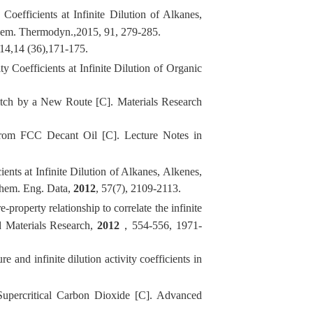
efficients at Infinite Dilution of Alkanes,
hem. Thermodyn.,
2015, 91, 279-285.
014,14 (36),171-175.
Coefficients at Infinite Dilution of Organic
Pitch by a New Route
[C
]
.
Materials Research
 from FCC Decant Oil
[C
]
.
Lecture Notes in
nts at Infinite Dilution of Alkanes, Alkenes,
Chem. Eng. Data
,
2012
, 57(7), 2109-2113.
e-property relationship to correlate the infinite
Materials Research
,
2012
，
554-556
,
1971-
e and infinite dilution activity coefficients in
percritical Carbon Dioxide
[C
]
.
Advanced