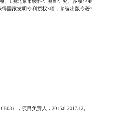
项、
1
项北京市级科研项目研究
、
多项企业
获得国家发明专利授权
3
项；参编出版专著
2
16B03
），项目负责人，
2015
.
8
-20
17
.12
。