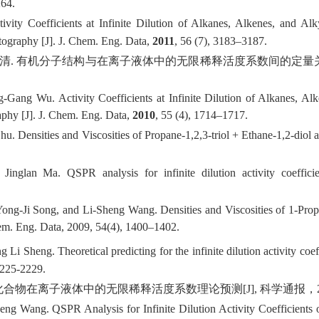
64.
tivity C
oefficients at Infinite Dilution of Alkanes, Alkenes, and A
tography
[J]
.
J. Chem. Eng. Data
,
2011
,
56
(7), 3183–3187.
清
.
有机分子结构与在离子液体中的无限稀释活度系数间的定量
-Gang Wu. Activity Coefficients at Infinite Dilution of Alkanes, Al
phy
[J]
.
J. Chem. Eng. Data
,
2010
,
55
(4), 1714–1717.
u. Densities and Viscosities of Propane-1,2,3-triol + Ethane-1,2-diol 
Jinglan Ma. QSPR analysis for infinite dilution activity coefficie
ong-Ji Song, and Li-Sheng Wang. Densities and Viscosities of 1-Prop
em. Eng. Data
,
2009, 54(4), 1400–1402.
g Li Sheng. Theoretical predicting
for the infinite dilution activity co
2225-2229.
化合物在离子液体中的无限稀释活度系数理论预测
[J]
,
科学通报，
ng Wang. QSPR Analysis for Infinite Dilution Activity Coefficients o