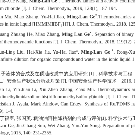
ong-Xue Kang,
Ming-Lan Ge
.
Thermodynamics and activity coefficien
um chloride
[J]
.
J. Chem. Thermodyn.,
2019
, 128(1),
187-194
.
*
n Mu, Miao Zhang, Yu-Hai Jiao,
Ming-Lan Ge
.
Thermodynamics and
olutes in ionic liquid [HMMIM][BF
]
[J]
.
J. Chem. Thermodyn.,
201
8, 12
4
*
huang-Zhuang He, Miao-Zhang,
Ming-Lan Ge
.
Separation of binary
 of thermodynamic functions
[J]
.
J. Chem. Thermodyn.,
2018, 119(12), 
a
*
n-Ling Liu, Hai-Xia Jia, Yu-Hai Jiao
,
Ming-Lan Ge
, Rong-Xu
infinite dilution for organic compounds and water in the ionic liquid
离子液体的合成及在稠油改质中的应用研究
[J]
，科学技术与工程
.
工厂安全生产状况分析及对策
[J]
.
中国安全生产科学技术，
2
016
, 
an Li, Yin-Juan
Li, Xiu-Zhen Zhang, Zhao Mu.
Thermodynamics and 
,3-dimethylimidazolium bis(trifluoromethylsulfonyl)imide
[J]
.
J. Chem. T
ristian J. Ayala, Mark Aindow, Can Erkey
.
Synthesis of Ru/PDMS nan
9), 1-4.
丁福臣
,
张国英
.
稠油油溶性降粘剂的合成与评价
[J]
.
科学技术与
Lan Ge
, Jin-Chang Sun, Wei Zhang, Yun-Yan Song. Preparation of pit
ology,
2015, 140: 231-2355.