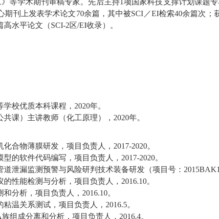
工》等学术期刊审稿专家
。
先后主持
1
项国家科技支撑计划课题专
心期刊上发表学术论文
70
余
篇，其中被
SCI
／
EI
检索
40
余篇次；
篇高水平论文（
SCI-2
区
/EI
收录）。
等学校优质本科课程
，
2020
年。
公共课）主讲教师（化工原理）
，
2020
年
。
机化合物薄膜研发
，项目负责人，
201
7
-2020
。
模型的软件代码编写
，项目负责人，
2017-2020
。
管道泄漏监测预警与风险研判技术装备研发
（项目号：
2015BAK
仪的性能检测与分析
，项目负责人，
201
6.10
。
测和分析
，项目负责人，
201
6.10
。
的粘温关系测试
，项目负责人，
201
6.5
。
A
族组成分离和分析
，项目负责人，
2016.4
。