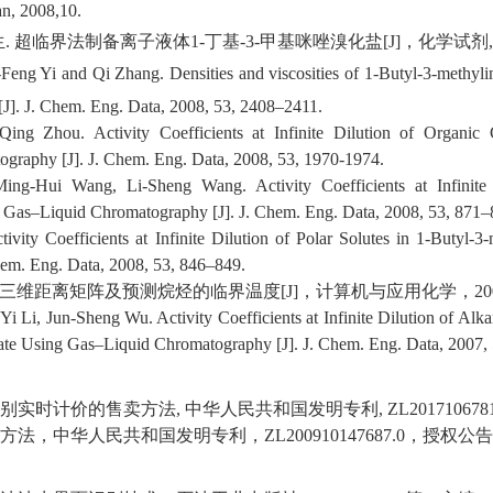
n, 2008,10.
生
.
超临界法制备离子液体
1-
丁基
-3-
甲基咪唑溴化盐
[J]
，化学试剂
Feng Yi and Qi Zhang. Densities and viscosities of 1-Butyl-3-methyl
[J]
.
J. Chem. Eng. Data
, 2008,
53
, 2408–2411.
ing Zhou. Activity Coefficients at Infinite Dilution of Organic
tography
[J]
.
J. Chem. Eng. Data
, 2008,
53
, 1970-1974.
ng-Hui Wang, Li-Sheng Wang. Activity Coefficients at Infinite D
ng Gas–Liquid Chromatography
[J]
.
J. Chem. Eng. Data
,
2008,
53
, 871–
ivity Coefficients at Infinite Dilution of Polar Solutes in 1-Butyl-3
hem. Eng. Data
,
2008,
53
, 846–849.
三维距离矩阵及预测烷烃的临界温度
[J]
，计算机与应用化学，
20
i Li, Jun-Sheng Wu. Activity Coefficients at Infinite Dilution of Alk
ate Using Gas–Liquid Chromatography
[J]
.
J. Chem. Eng. Data
,
2007,
别实时计价的售卖方法
,
中华人民共和国发明专利
, ZL201
710678
方法，
中华人民共和国
发明专利，
ZL200910147687.0
，授权公告