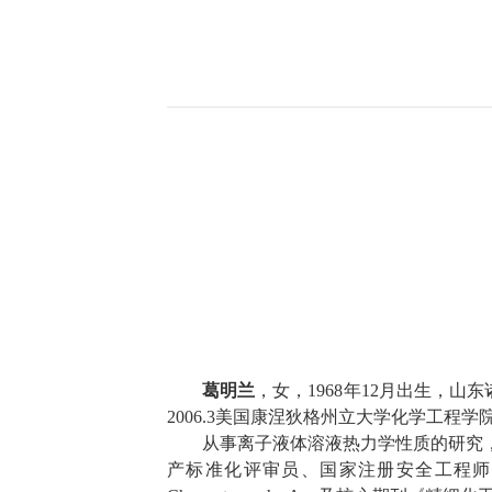
葛明兰
，女，
1968
年
12
月出生，山东
2006
.3
美国康涅狄格州立大学化学工程学
从事
离子液体溶液热力学性质的研究
产标准化评审员、国家注册安全工程师