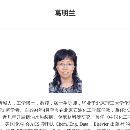
葛明兰
诸城人
，
工学博士
，教授，硕士生导师，
毕业于北京理工大学化
院访问学者。自
1994
年
4
月至今在北京石油化工学院
任教，兼任
北
，近几年开展
稠油水热裂解、储氢材料
等研究。
兼任
《中国化工
、
美国化学会
ACS
期刊
J. Chem. Eng. Data
，
Elsevier
出版社