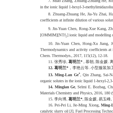
7.
Miao Zhang, Zhuang-Zhuang He, R
in the ionic liquid 1-hexyl-3-methylimidazoli
8.
Zhuang-Zhuang He, Jia-Yu Zhai, Ha
coefficients at infinite dilution of various s
9.
Jin-Yuan Chen, Rong-Xue Kang, Z
[OMMIM][NTf
] ionic liquid and modelling
2
10.
Jin-Yuan Chen, Hong-Xu Jiang, Ju
Thermodynamics and activity coefficients at 
Chem. Thermodyn.,
2017, 115(12), 12-18.
11.
张秀珍
,
葛明兰
*
,
慕朝
,
陈金媛
.
12.
葛明兰
*
，李艳云等
.
小型服装加
*
13.
Ming-Lan Ge
, Qin Zhang, Sai-N
organic solutes in the ionic liquid 1-hexyl-2
14.
Ming
l
an Ge
, Selmi E. Bozbag, Ch
Materials Chemistry and Physics
, 2016, 180 (
15.
李向博
,
葛明兰
*
,
陈金媛
,
易玉峰
,
16.
Pei-Pei Li, Jie-Ming Xiong,
Ming-
catalytic slurry oil
[J]
.
Fue
l Processing Techn