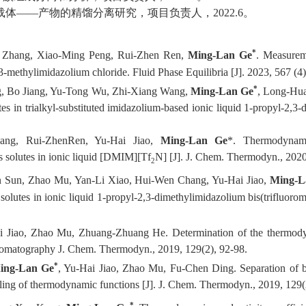
载体
——
产物的精馏分离研究
，项目负责人，
2022.6
。
*
u
Z
hang
, Xiao-Ming Peng,
Rui-Zhen Ren
,
Ming-Lan
Ge
.
Measureme
yl-3-methylimidazolium chloride
. Fluid Phase Equilibria
[J]
.
2023, 567 (4)
*
g, Bo Jiang, Yu-Tong Wu, Zhi-Xiang Wang,
Ming-Lan Ge
, Long-Hua
olutes in trialkyl-substituted imidazolium-based ionic liquid 1-propyl-2,
ang, Ru
i
-Zhe
n
Ren, Yu-Hai Jiao,
Ming-Lan Ge
*
.
Thermodynamic
s solutes in ionic liquid
[DMIM][Tf
N]
[J]
.
J. Chem. Thermodyn., 20
20
2
in Sun, Zhao Mu, Yan-Li Xiao, Hui-Wen Chang, Yu-Hai Jiao,
Ming-L
s solutes in ionic liquid 1-propyl-2,3-dimethylimidazolium bis(trifluoro
ai Jiao, Zhao Mu, Zhuang-Zhuang He
.
Determination of the thermody
romatography
J. Chem. Thermodyn.,
201
9
, 1
2
9(2),
92
-
98
.
*
ing-Lan Ge
, Yu-Hai Jiao, Zhao Mu,
Fu-Chen Ding. Separation of b
lling of thermodynamic functions
[J]
.
J. Chem. Thermodyn.,
2019
, 129(
*