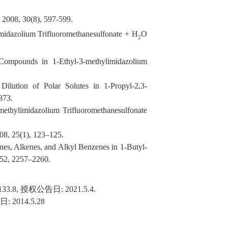
, 2008,
30
(8), 597-599.
imidazolium Trifluoromethanesulfonate + H
O
2
 Compounds in 1-Ethyl-3-methylimidazolium
ilution of Polar Solutes in 1-Propyl-2,3-
873.
-methylimidazolium Trifluoromethanesulfonate
08, 25(1), 123–125.
anes, Alkenes, and Alkyl Benzenes in 1-Butyl-
52
, 2257–2260.
133
.8,
授权公告日
: 20
21
.5.
4
.
日
:
2014.5.28