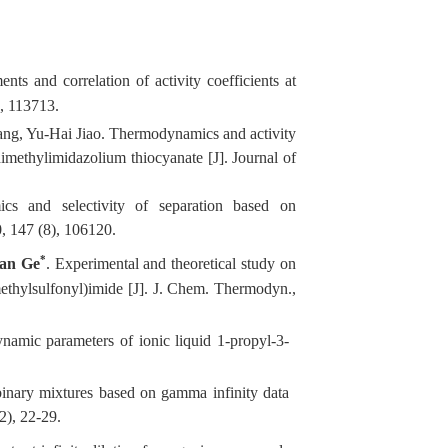
nts and correlation of activity coefficients at
, 113713.
ng, Yu-Hai Jiao.
Thermodynamics and activity
3-dimethylimidazolium thiocyanate
[J]
.
Journal of
s and selectivity of separation based on
, 147
(8),
106120
.
*
an Ge
.
Experimental and theoretical study on
methylsulfonyl)imide
[J]
.
J. Chem. Thermodyn.,
namic parameters of ionic liquid 1-propyl-3-
inary mixtures based on gamma infinity data
2), 22
-
29.