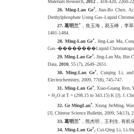
Materials Research
,
2012
，
418-420
,
2260-22
*
26.
Ming-Lan Ge
, Jian-Bo Chen. Ac
Diethylphosphate Using Gas–Liquid Chroma
*
27.
葛明兰
，焦玉海，易玉峰，李翠
1481-1484.
*
28.
Ming-Lan Ge
, Jing-Lan Ma, Cong
Gas−��������Liquid Chromatogra
*
29.
Ming-Lan Ge
, Jing-Lan Ma, Bin Ch
Data
,
2010
,
55
(7), 2649–2651.
*
30.
Ming-Lan Ge
, Cuiqing Li, and 
Electrochemistry
, 2009, 77(8), 745-747.
*
31.
Ming-Lan Ge
, Xiao-Guang Ren, Y
+ H
O at
T
= (298.15 to 343.15) K
[J]
.
J. Ch
2
*
32.
Ge MingLan
, Xiong JieMing, Wan
[J]
.
Chinese Science Bulletin
, 2009, 54(13), 
*
33.
葛明兰
，熊杰明，王利生
.
有机
*
34.
Ming-Lan Ge
,
Cui-Qing Li, Li-She