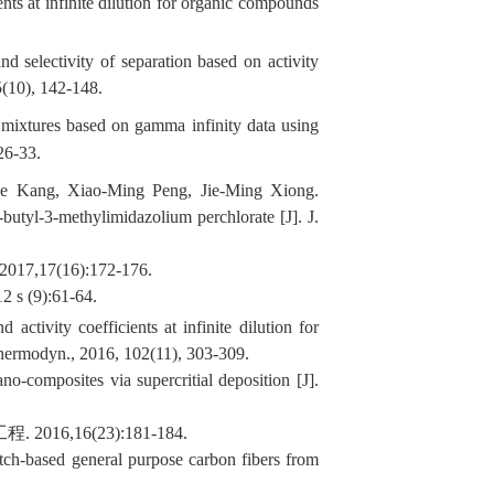
ts at infinite dilution for organic compounds
 selectivity of separation based on activity
5(10),
142-148
.
 mixtures based on gamma infinity data using
26-33.
e Kang, Xiao-Ming Peng, Jie-Ming Xiong.
 1-butyl-3-methylimidazolium perch
lorate
[J]
.
J.
 2017,17(16):172-176.
12 s (9):61-64
.
activity coefficients at infinite dilution for
hermodyn.,
2016, 102(11), 303-309.
o-composites via supercritial deposition
[J]
.
工程
. 2016,16(23):181-184.
ch-based general purpose carbon fibers from