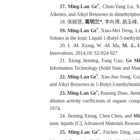
*
17.
Ming-Lan Ge
, Chun-Yang Lu, Xia
Alkenes, and Alkyl Benzenes in dimethylpho
18.
张丽慧
,
葛明兰
*
,
李向博
,
易玉峰
,
*
19.
Ming-Lan Ge
, Xiao-Mei Deng, Li-
Solutes in the Ionic Liquid 1-
Butyl-3-methyli
20.
J. -M. Xiong, W. -M. Ma,
M. -L. 
Innovations
, 2014,18: S2-924-927
21
.
Xiong Jieming, Fang Guo,
Ge Mi
Information Technology
(Solid State and Mate
*
22.
Ming-Lan Ge
, Xue-Jiao Song, Gui
and Alkyl Benzenes in 1-Butyl-3-methylimid
*
23.
Ming-Lan Ge
,
Rusong Zhao, Jiemi
dilution activity coefficients of organic com
1974.
24.
Jieming Xiong, Chen Chen, and
Mi
ionic liquids
[C
]
.
Advanced Materials Rese
ar
*
25.
Ming-Lan Ge
,
Fuchen Ding, and 