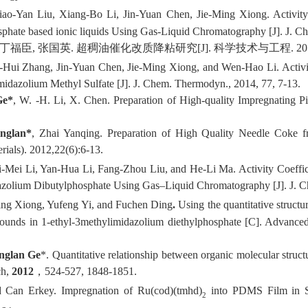
o-Yan Liu, Xiang-Bo Li, Jin-Yuan Chen, Jie-Ming Xiong. Activity Co
sphate based ionic liquids Using Gas-Liquid Chromatography
[J]
.
J. C
丁福臣
,
张国英
.
超稠油催化改质降粘研究
[J]
.
科学技术与工程
. 2
Hui Zhang, Jin-Yuan Chen, Jie-Ming Xiong, and Wen-Hao Li. Activity 
midazolium Methyl Sulfate
[J]
.
J. Chem. Thermodyn.,
2014, 77, 7-13.
Ge*
, W. -H. Li, X. Chen. Preparation of High-quality Impregnating 
nglan*
, Zhai Yanqing. Preparation of High Quality Needle Coke
rials)
. 2012,22(6):6-13
.
-Mei Li, Yan-Hua Li, Fang-Zhou Liu, and He-Li Ma. Activity Coefficie
azolium Dibutylphosphate Using Gas
–
Liquid Chromatography
[J]
.
J. 
ng Xiong, Yufeng Yi, and Fuchen Ding
.
Using the quantitative structur
pounds in 1-ethyl-3
methylimidazolium diethylphosphate
[
C
]
.
Advanced 
nglan Ge
*. Quantitative relationship between organic molecular structur
ch
,
2012
，
524-527
,
1848-1851.
Can Erkey. Impregnation of Ru(cod)(tmhd)
into PDMS Film in Su
2