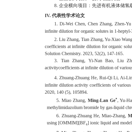
8.
企业横向项目：
先进有机液体储氢
IV.
代表性学术论文
1.
Di-
W
ei Chen
,
Chen Zhang,
Zhen-
Y
infinite dilution for organic solutes in 1-hept
2.
Liu Zhang, Tian Zhang, Yu-Xiao Wan
coefficients at infinite dilution for organic s
Solution Chemistry
. 2023, 52(2), 147-165.
3.
Tian Zhang, Y
i
-N
an
Bao, Liu Zh
activitycoefficients at infinite dilution of variou
4.
Zhuang-Zhuang He,
Rui-Qi Li, Ai-L
infinite dilution activity
coefficients of variou
20
20, 140
(
5
),
105894
.
*
5.
Miao Zhang,
Ming-Lan Ge
, Yu-H
methylimidazolium bromide by gas-liquid ch
6.
Zhuang-Zhuang He, Miao-Zhang,
M
using [OMMIM][BF
] ionic liquid and mode
4