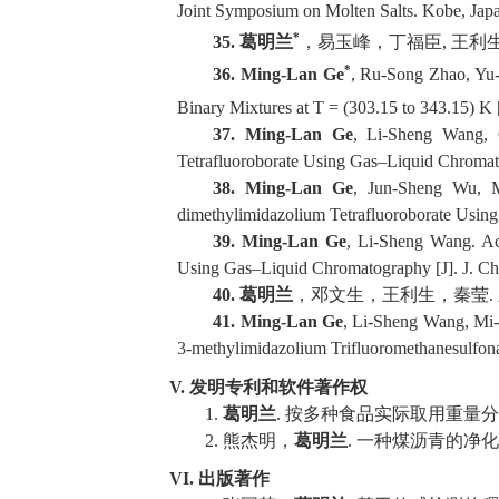
Joint Symposium on Molten Salts.
Kobe, Japa
*
35.
葛明兰
，易玉峰，丁福臣
,
王利
*
36.
Ming-Lan Ge
, Ru-Song Zhao, Yu-
Binary Mi
xtures at
T
= (303.15 to 343.15) K
37.
Ming-Lan Ge
, Li-Sheng Wang, Q
Tetrafluoroborate Using Gas–Liquid Chroma
38.
Ming-Lan Ge
, Jun-Sheng Wu, Mi
dimethylimidazolium Tetrafluoroborate Usi
39.
Ming-Lan Ge
, Li-Sheng Wang. Act
Using Gas–Liquid Chromatography
[J]
.
J. C
40.
葛明兰
，邓文生，王利生，秦莹
.
41.
Ming-Lan Ge
, Li-Sheng Wang, Mi-Y
3-methylimidazolium Trifluoromethanesul
fon
V.
发明专利和软件著作权
1.
葛明兰
.
按多种食品实际取用重量分
2.
熊杰明，
葛明兰
.
一种煤沥青的净化
VI.
出版著作