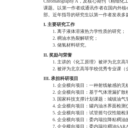
Chromatography A
，
及核心期刊《精细化
课题。
以第一作者或通讯作者
在国内外核
部。
近年指导的研究生以第一作者发表多
I.
主要研究工作
1.
离子液体溶液热力学性质的研究
；
2.
稠油水热裂解研究
；
3.
储氢材料
研究
。
II.
奖励与荣誉
1.
主讲的《化工原理》被评为北京高
2.
被评为北京高等学校优秀专业课（
III.
承担科研项目
1
.
企业横向项目：
一种射线敏感的无
2
.
企业横向项目：
基于气体泄漏扩散
3
.
国家科技支撑计划课题
：
城镇油气
4.
企业横向项目：
罐内油水界面检测
5.
企业横向项目：
试管摇匀仪性能检
6.
企业横向项目：
委内瑞拉降粘稠油
7.
企业横向项目：
委内瑞拉稠油
SAR