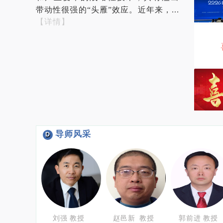
带动性很强的“头雁”效应。
近年来，
...
【详情】
导师风采
D
刘强 教授
赵邑新 教授
郭前进 教授