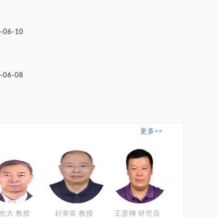
-06-10
-06-08
更多>>
光大 教授
封举富 教授
王彦棡 研究员