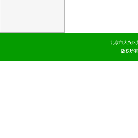
北京市大兴区黄
版权所有