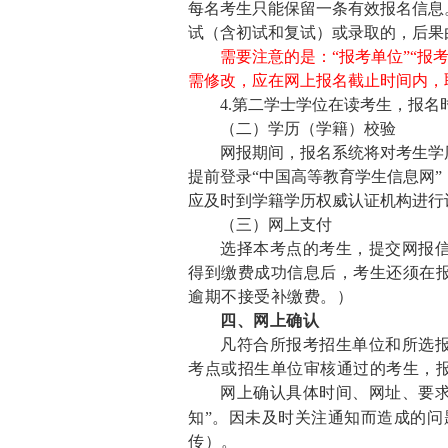
每名考生只能保留一条有效报名信息
试（含初试和复试）或录取的，后果
需要注意的是：“报考单位”“报
需修改，应在网上报名截止时间内，
4.
第二学士学位在读考生，报名时
（二）学历（学籍）校验
网报期间
，报名系统将对考生学
提前登录“中国高等教育学生信息网”
应及时到学籍学历权威认证机构进行
（三）网上支付
选择本考点的考生，提交网报信息
得到缴费成功信息后，考生还须在
逾期不接受补缴费。）
四、网上确认
凡符合所报考招生单位和所选
考点或招生单位审核通过的考生，
网上确认具体时间、网址、要
知”。因未及时关注通知而造成的
传）。