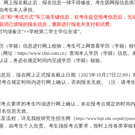
。网上报名截止后，报名信息一律不得修改。考生因网报信息填
由考生本人承担。
考点”和“考试方式”等三项关键信息，在考生提交报考信息后，
取消已填报的报名信息，重新进行报名并支付初试费。
均须备注“××学校第二学士学位在读”。
历（学籍）信息进行网上校验，考生可上网查看学历（学籍）校
（网址：
https://www.chsi.com.cn
）查询本人学历（学籍）信息。
认证，务必在规定时间内完成学历（学籍）核验。
后，须在网上正式报名截止日期（2025年10月27日22:00
报考点规定时间内进行网上确认，否则报名无效。（注：请考
报考点要求的考生均须进行网上确认，未在报考点规定的时间
报名信息无效。
求及流程，详见我校研究生招生网
（
https://www.bipt.edu.cn/pub/yjszs
问题，由考生个人负责。考生须按考点要求，按时上传各类审核