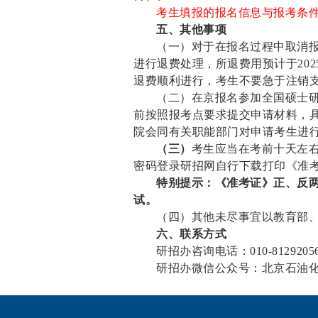
考生填报的报名信息与报考条
五、其他事项
（一）对于在报名过程中取消
进行退费处理，所退费用预计于
202
退费顺利进行，考生不要急于注销
（二）在京报名参加全国硕士
前按照报考点要求提交申请材料，
院会同有关职能部门对申请考生进
（三）
考生应当在考前十天左右（具体时
密码登录研招网自行下载打印《准考
特别提示：《准考证》正、反
试。
（四）其他未尽事宜以教育部
六、联系方式
研招办咨询电话：
010-8129205
研招办微信公众号：北京石油