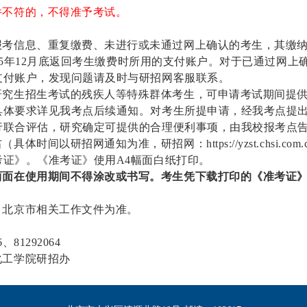
件不符的，不得准予考试。
报考信息、重复缴费、未进行或未通过网上确认的考生，其缴
5
年
12
月底返回考生缴费时所用的支付账户。对于已通过网上
支付账户，发现问题请及时与研招网客服联系。
研究生招生考试的残疾人等特殊群体考生，可申请考试期间提
具体要求详见我考点后续通知。对考生所提申请，经我考点提
行联合评估，研究确定可提供的合理便利事项，由我校报考点
间以研招网通知为准，研招网：https://yzst.chsi.com.cn
证》。《准考证》使用A4幅面白纸打印。
两面在使用期间不得涂改或书写。考生凭下载打印的《准考证
、北京市相关工作文件为准。
6
、
81292064
化工学院研招办