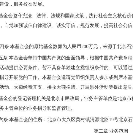
建设，服务校友发展。
基金会遵守宪法、法律、法规和国家政策，践行社会主义核心价
，自觉加强诚信自律建设，诚实守信，规范发展，提高社会公信
四条
本基金会的原始基金数额为人民币
200
万元，来源于
北京石
五条
本基金会坚持中国共产党的全面领导，根据中国共产党章程
活动提供必要条件。暂不具备单独建立党组织条件的，可以通过
指导开展党的工作。本基金会邀请党组织负责人参加或列席本基
活动、大额经费开支、接收大额捐赠、开展涉外活动等提出意见
基金会的登记管理机关是北京市民政局，业务主管单位是
北京市
务主管单位的业务指导和监督管理。
六条
本基金会的住所：
北京市大兴区黄村镇清源北路
19
号北京石
第二章
业务范围