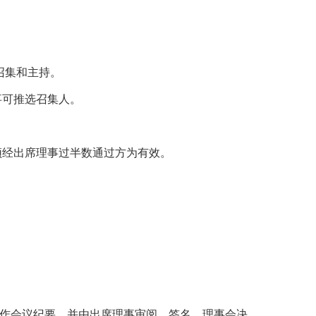
召集和主持。
事可推选召集人。
须经出席理事过半数通过方为有效。
作会议纪要，并由出席理事审阅、签名。理事会决