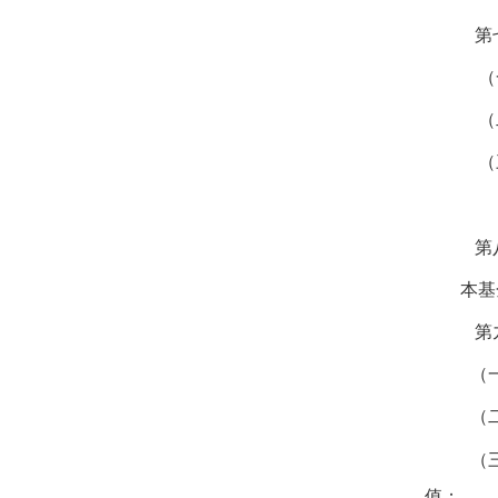
第
（
（
（
第
本基
第
（
（
（
值；