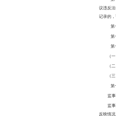
议违反法
记录的，
第
第
第
（一
（二
（三
第
监事
监事
反映情况