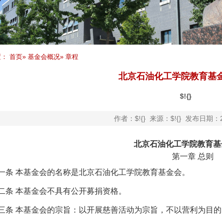
置：
首页
»
基金会概况
» 章程
北京石油化工学院教育基
$!{}
作者：$!{} 来源：$!{} 发布日期：20
北京
石油化工学院教育
基
第一章
总则
一条
本基金会的名称是
北京石油
化工学院教育
基金会。
二条
本基金会不具有公开募捐资格。
三条
本基金会的宗旨：以开展慈善活动为宗旨，不以营利为目的