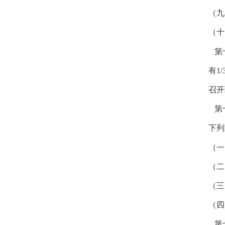
（九
（十
第
有
1/
召开
第
下列
（一
（二
（三
（四
第