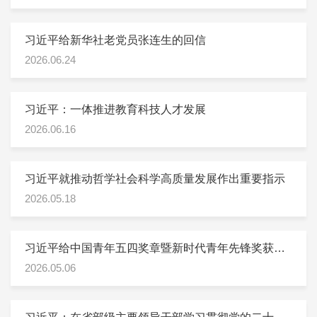
习近平给新华社老党员张连生的回信
2026.06.24
习近平：一体推进教育科技人才发展
2026.06.16
习近平就推动哲学社会科学高质量发展作出重要指示
2026.05.18
习近平给中国青年五四奖章暨新时代青年先锋奖获奖
者代表的回信
2026.05.06