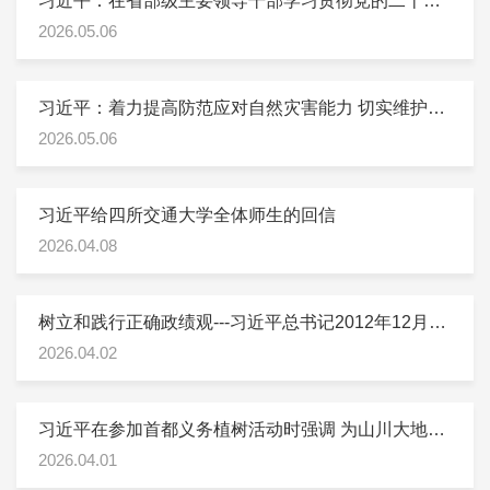
习近平：在省部级主要领导干部学习贯彻党的二十届
四中全会精神专题研讨班上的讲话
2026.05.06
习近平：着力提高防范应对自然灾害能力 切实维护人
民群众生命财产安全
2026.05.06
习近平给四所交通大学全体师生的回信
2026.04.08
树立和践行正确政绩观---习近平总书记2012年12月至
2026年2月期间有关树立和践行正确政绩观重要论述
2026.04.02
的节录
习近平在参加首都义务植树活动时强调 为山川大地增
添锦绣 让中国式现代化底色更加亮丽
2026.04.01