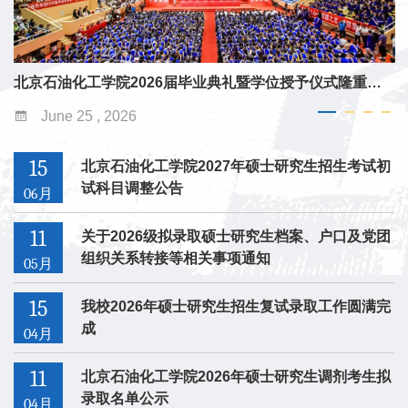
合作”重点专项项目
北京石油化工学院2026届毕业典礼暨学位授予仪式隆重举行
June 25 , 2026
15
北京石油化工学院2027年硕士研究生招生考试初
试科目调整公告
06月
11
关于2026级拟录取硕士研究生档案、户口及党团
组织关系转接等相关事项通知
05月
15
我校2026年硕士研究生招生复试录取工作圆满完
成
04月
11
北京石油化工学院2026年硕士研究生调剂考生拟
录取名单公示
04月