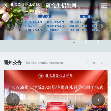
1
2
3
通知公告
Notice announcement
MORE >