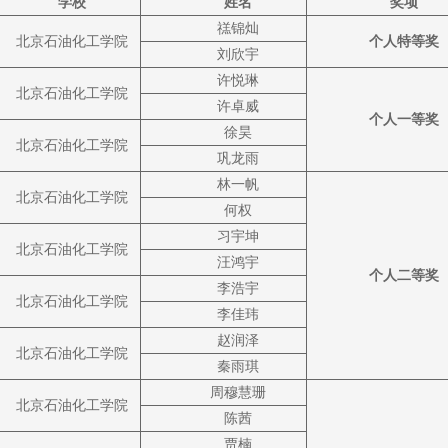
学校
姓名
奖项
禚锦灿
北京石油化工学院
个人特等奖
刘欣宇
许悦琳
北京石油化工学院
许卓威
个人一等奖
徐昊
北京石油化工学院
巩龙雨
林一帆
北京石油化工学院
何权
习宇坤
北京石油化工学院
汪鸿宇
个人二等奖
李浩宇
北京石油化工学院
李佳玮
赵润泽
北京石油化工学院
秦雨琪
周穆慧珊
北京石油化工学院
陈茜
贾楠