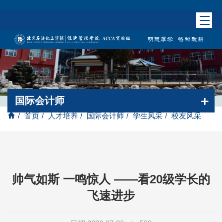
国际会计师
/
首页
/
人才培养
/
国际会计师
/
学生风采
/
校友风采
帅气如斯 一鸣惊人 ——看20级学长的
飞速进步