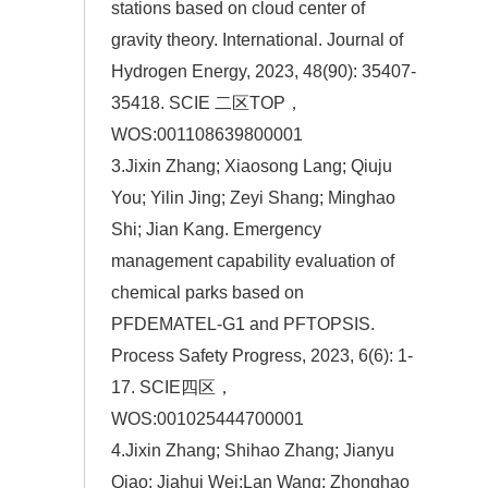
stations based on cloud center of
gravity theory. International. Journal of
Hydrogen Energy, 2023, 48(90): 35407-
35418. SCIE 二区TOP，
WOS:001108639800001
3.Jixin Zhang; Xiaosong Lang; Qiuju
You; Yilin Jing; Zeyi Shang; Minghao
Shi; Jian Kang. Emergency
management capability evaluation of
chemical parks based on
PFDEMATEL-G1 and PFTOPSIS.
Process Safety Progress, 2023, 6(6): 1-
17. SCIE四区，
WOS:001025444700001
4.Jixin Zhang; Shihao Zhang; Jianyu
Qiao; Jiahui Wei;Lan Wang; Zhonghao