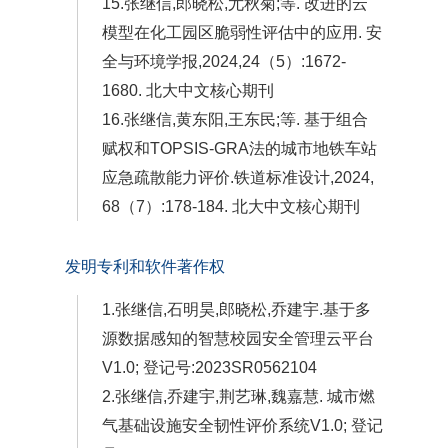
15.张继信,郎晓松,尤秋菊;等. 改进的云
模型在化工园区脆弱性评估中的应用. 安
全与环境学报,2024,24（5）:1672-
1680. 北大中文核心期刊
16.张继信,黄东阳,王东民;等. 基于组合
赋权和TOPSIS-GRA法的城市地铁车站
应急疏散能力评价.铁道标准设计,2024,
68（7）:178-184. 北大中文核心期刊
发明专利和软件著作权
1.张继信,石明昊,郎晓松,乔建宇.基于多
源数据感知的智慧校园安全管理云平台
V1.0; 登记号:2023SR0562104
2.张继信,乔建宇,荆艺琳,魏嘉慧. 城市燃
气基础设施安全韧性评价系统V1.0; 登记