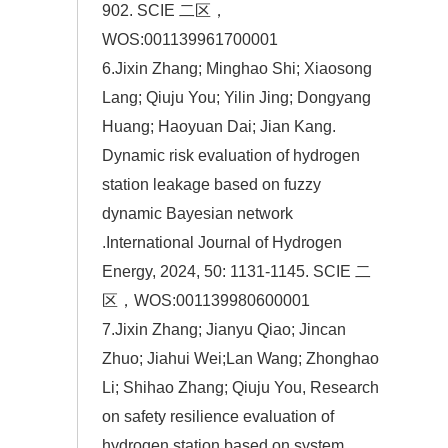
902. SCIE 二区，
WOS:001139961700001
6.Jixin Zhang; Minghao Shi; Xiaosong
Lang; Qiuju You; Yilin Jing; Dongyang
Huang; Haoyuan Dai; Jian Kang.
Dynamic risk evaluation of hydrogen
station leakage based on fuzzy
dynamic Bayesian network
.International Journal of Hydrogen
Energy, 2024, 50: 1131-1145. SCIE 二
区，WOS:001139980600001
7.Jixin Zhang; Jianyu Qiao; Jincan
Zhuo; Jiahui Wei;Lan Wang; Zhonghao
Li; Shihao Zhang; Qiuju You, Research
on safety resilience evaluation of
hydrogen station based on system