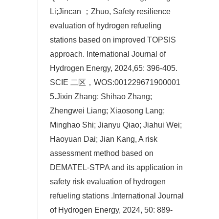
Li;Jincan ；Zhuo, Safety resilience
evaluation of hydrogen refueling
stations based on improved TOPSIS
approach. International Journal of
Hydrogen Energy, 2024,65: 396-405.
SCIE 二区，WOS:001229671900001
5.Jixin Zhang; Shihao Zhang;
Zhengwei Liang; Xiaosong Lang;
Minghao Shi; Jianyu Qiao; Jiahui Wei;
Haoyuan Dai; Jian Kang, A risk
assessment method based on
DEMATEL-STPA and its application in
safety risk evaluation of hydrogen
refueling stations .International Journal
of Hydrogen Energy, 2024, 50: 889-