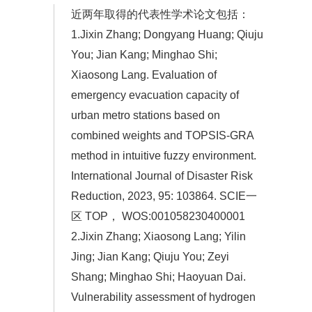
近两年取得的代表性学术论文包括：
1.Jixin Zhang; Dongyang Huang; Qiuju
You; Jian Kang; Minghao Shi;
Xiaosong Lang. Evaluation of
emergency evacuation capacity of
urban metro stations based on
combined weights and TOPSIS-GRA
method in intuitive fuzzy environment.
International Journal of Disaster Risk
Reduction, 2023, 95: 103864. SCIE一
区 TOP， WOS:001058230400001
2.Jixin Zhang; Xiaosong Lang; Yilin
Jing; Jian Kang; Qiuju You; Zeyi
Shang; Minghao Shi; Haoyuan Dai.
Vulnerability assessment of hydrogen