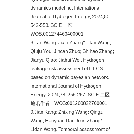
dynamics modeling. International
Journal of Hydrogen Energy, 2024,80:
542-553. SCIE 二区，
WOS:001274463400001
8.Lan Wang; Jixin Zhang*; Han Wang;
Qiuju You; Jincan Zhuo; Shihao Zhang;
Jianyu Qiao; Jiahui Wei. Hydrogen
leakage risk assessment of HECS
based on dynamic bayesian network.
International Journal of Hydrogen
Energy, 2024,78: 256-267. SCIE 二区，
通讯作者，WOS:001260822700001
9.Jian Kang; Zhixing Wang; Qingzi
Wang; Haoyuan Dai; Jixin Zhang*;
Lidan Wang. Temporal assessment of