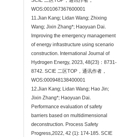
SCIE 二区TOP，通讯作者，
WOS:001067367600001
11.Jian Kang; Lidan Wang; Zhixing
Wang; Jixin Zhang*; Haoyuan Dai.
Improving the emergency management
of energy infrastructure using scenario
construction. International Journal of
Hydrogen Energy, 2023, 48(23)：8731-
8742. SCIE 二区TOP，通讯作者，
WOS:000948138400001
12.Jian Kang; Lidan Wang; Hao Jin;
Jixin Zhang*; Haoyuan Dai.
Performance evaluation of safety
barriers based on multidimensional
deconstruction. Process Safety
Progress,2022, 42 (1): 174-185. SCIE