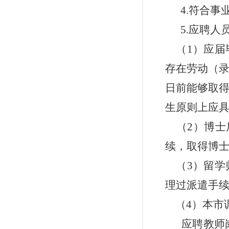
4.符合
5.应聘人
（1）应届
存在劳动（录
日前能够取
生原则上应
（2）博士
续，取得博
（3）留学
理过派遣手续
（4）本市
应聘教师