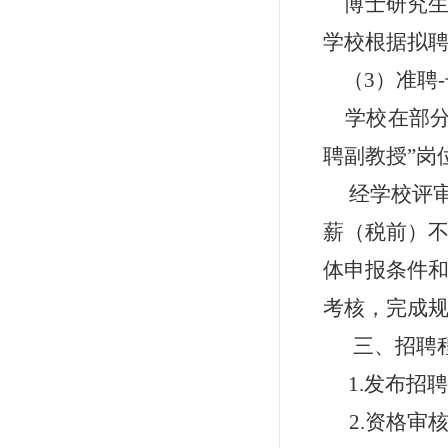
博士研究
学校根据拟
（3）准聘
学校在部
聘副教授
”
岗
经学校评
薪（税前）不
体申报条件
考核，完成
三、招聘
1.发布招
2.资格