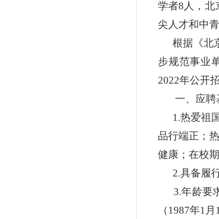
学者8人，北
尖人才和中青
根据《北京
步规范事业单
2022年公
一、应聘
1.热爱
品行端正；
健康；在校
2.具备
3.年龄要
（1987年1