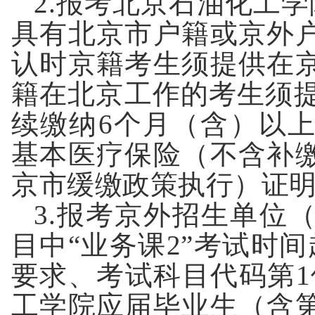
2.
报考北京石油化工学
具有北京市户籍或京外
认时京籍考生须提供在
籍在北京工作的考生须
续缴纳
6
个月（含）以
基本医疗保险（不含补
京市缓缴政策执行）证
3.
报考京外招生单位
目中
“
业务课
2
”
考试时间
要求、考试科目代码第
1
工学院应届毕业生（
含