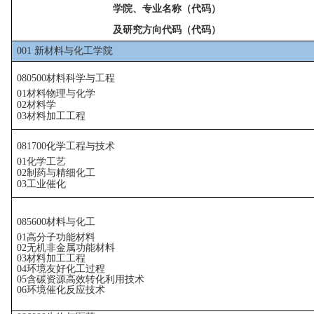
学院、专业名称（代码）
及研究方向代码（代码）
001
新材料与化工学院
080500
材料科学与工程
01
材料物理与化学
02
材料学
03
材料加工工程
081700
化学工程与技术
01
化学工艺
02
制药与精细化工
03
工业催化
085600
材料与化工
01
高分子功能材料
02
无机非金属功能材料
03
材料加工工程
04
环境友好化工过程
05
含碳资源高效转化利用技术
06
环境催化反应技术