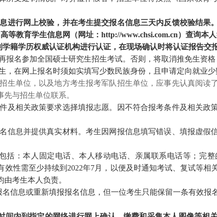
息进行网上校验，并在考生提交报名信息三天内反馈校验结果
育学生信息网（网址：http://www.chsi.com.cn）查询
到学籍学历权威认证机构进行认证，在现场确认时将认证报告交
得再报名参加全国硕士研究生招生考试。否则，将取消推免生资格
考生，在网上报名时须如实填写少数民族身份，且申请定向就业少
招生单位，以及地方考生报考军队招生单位，应事先认真阅读
事先与招生单位联系。
件及相关政策要求选择填报志愿。因不符合报考条件及相关政
名信息并提供真实材料。考生
因网报信息
填写错误、填报虚假
包括：本人固定电话、本人移动电话、
亲属联系电话等；完整
效性需至少持续到20
2
2
年7月，以便及时通知考试、复试等相
均由考生本人负责。
报名信息或重新填报报名信息，但一位考生只能保留一条有效报
时间内到指定的
网络
进行网上确认
，缴费和采集本人图像等相