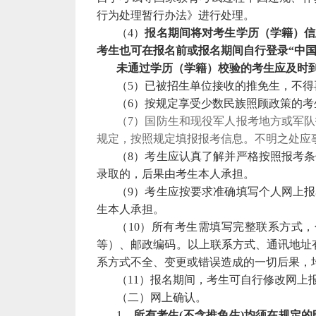
行为处理暂行办法》进行处理。
（4）
报名期间将对考生学历（学籍）信
考生也可在报名前或报名期间自行登录“中国高等教
未通过学历（学籍）校验的考生应及时
（5）已被招生单位接收的推免生，不
（6）按规定享受少数民族照顾政策的
（
7
）国防生和现役军人报考地方或军队
规定，按照规定填报报考信息。不明之处应
（
8
）考生应认真了解并严格按照报考条
录取的，后果由考生本人承担。
（
9
）考生应按要求准确填写个人网上报
生本人承担。
（1
0
）所有考生需填写完整联系方式，
等）、邮政编码。以上联系方式、通讯地址有
系方式不全、变更或错误造成的一切后果，
（1
1
）
报名期间，考生可自行修改网上
（二）
网上
确认。
1、
所有考生(不含推免生)均须
在规定的