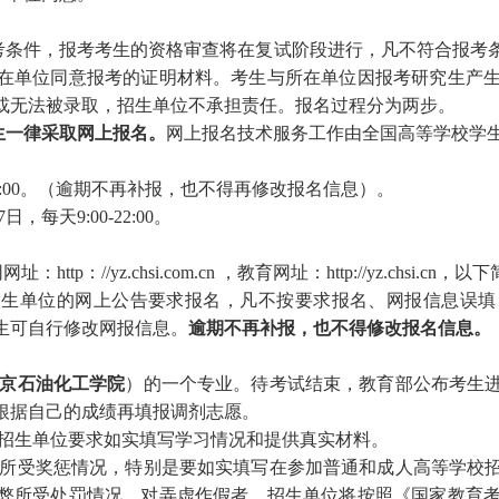
考条件，报考考生的资格审查将在复试阶段进行，凡不符合报考
在单位同意报考的证明材料。考生与所在单位因报考研究生产
或无法被录取，招生单位不承担责任。报名过程分为两步
。
生一律采取网上报名。
网上报名技术服务工作由全国高等学校学
-22:00。（逾期不再补报，也不得再修改报名信息）。
日，每天9:00-22:00。
tp：//yz.chsi.com.cn ，教育网址：http://yz.chs
招生单位的网上公告要求报名，凡不按要求报名、
网报信息
误填
生可自行
修改网报信息
。
逾期不再补报，也不得修改报名信息。
京石油化工学院
）的一个专业。待考试结束，教育部公布考生
根据自己的成绩再填报调剂志愿。
按招生单位要求如实填写学习情况和提供真实材料。
人所受奖惩情况，特别是要如实填写在参加普通和成人高等学校
弊所受处罚情况。对弄虚作假者，招生单位将按照《国家教育