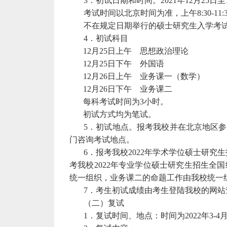
3．初试日期和时间。20
2
1
年12月2
5
日至
考试时间以北京时间为准，上午8:30-11:30,下
不在规定日期举行的硕士研究生入学考
4．初试科目
12月2
5
日上午 思想政治理论
12月2
5
日下午 外国语
12月2
6
日上午 业务课
一
（数学）
12月2
6
日下午 业务课二
每科考试时间为3小时。
初试方式均为笔试。
5．初试地点。报考我校并在北京地区
门咨询考试地点。
6．
报考我校
202
2
年
学术
学位硕士研究生
考我校20
2
2
年专业学位硕士研究生招生全国
统一组织，
业务课二的
命题工作由我校统一
7．考生初试成绩由考生登陆我校的网站
（二）复试
1．复试时间、地点：时间为
202
2
年3-