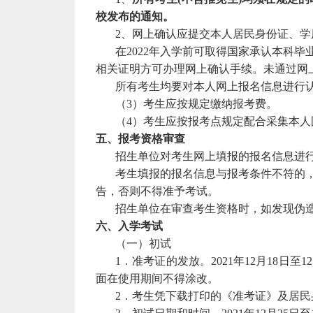
校发布的通知
。
2、网上
确认应提交本人居民身份证、学
在20
2
2
年
入学前
可取得国家承认本科毕
相关证明方可办理网上确认手续。未通过网
所有考生均要对本人网上报名信息进行
（3）考生应按规定缴纳报考费。
（4）考生应按报考点规定配合采集本人
五、报考资格审查
招生单位对考生网上填报的报名信息进
考生填报的报名信息与报考条件不符的
告，否则不得准予考试。
招生单位在审查考生资格时，如发现伪
六、入学考试
（一）初试
1．准考证的发放。20
2
1
年12月1
8
日至12
面在使用期间不得涂改。
2．考生凭下载打印的《准考证》及居民