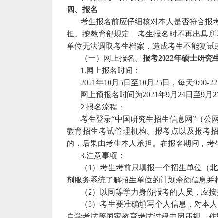
四、报名
考生报名前应仔细核对本人是否符合报
担。按教育部规定，考生报名时不再出具所
单位无法调取考生档案，造成考生不能复试
（一）网上报名。
报考20
2
2
年硕士研究
1.网上报名时间：
20
21
年10月
5
日至10月
25
日，每天9:00
网上预报
名时间
为20
2
1
年9月24日至9月27
2.报名流程：
考生登录“中国研究生招生信息网”（公网网址：ht
教育招生考试管理机构、报考点以及报考
的，后果由考生本人承担。在报名期间，考
3.注意事项：
（1）考生考前只填报一个招生单位（
北
剂服务系统了解招生单位的
计划余
额信
息
并
（2）以同等学力身份报考的人员，应
（3）考生要准确填写个人信息，对本
自学考试等国家教育考试过程中因违规、作