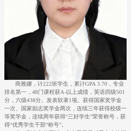
商雅娜，计222班学生，累计GPA 3.70，专业
排名第一，48门课程获A-以上成绩，英语四级501
分，六级438分。发表软著1项。获得国家奖学金
一次、国家励志奖学金两次，连续三年获得校级一
等奖学金，连续两年获得“三好学生”荣誉称号，获
得“优秀学生干部“称号”。