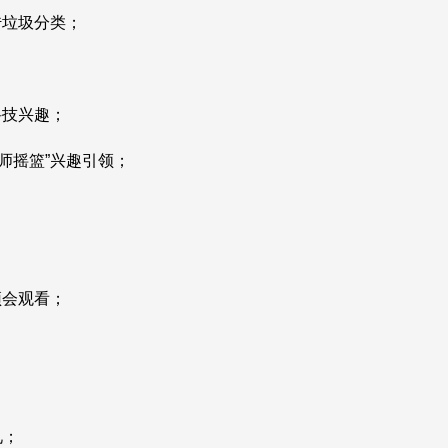
宣传垃圾分类；
生科技兴趣；
程师摇篮”兴趣引领；
诗颂会观看；
礼；