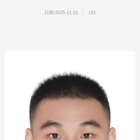
日期:2025-11-21
|
192