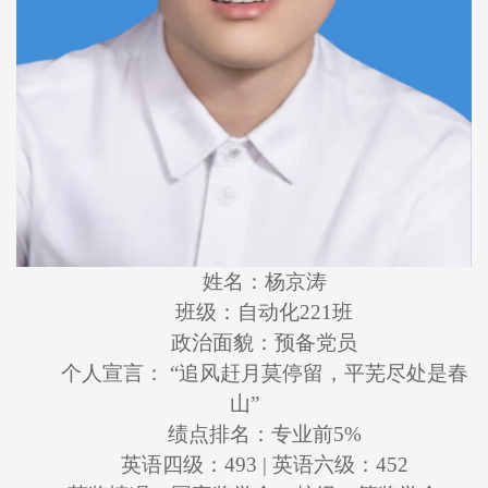
姓名：杨京涛
班级：自动化221班
政治面貌：预备党员
个人宣言： “追风赶月莫停留，平芜尽处是春
山”
绩点排名：专业前5%
英语四级：493 | 英语六级：452