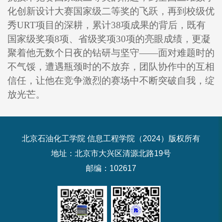
化创新设计大赛国家级二等奖的飞跃，再到校级优
秀URT项目的深耕，累计38项成果的背后，既有
国家级奖项8项、省级奖项30项的亮眼成绩，更凝
聚着他无数个日夜的钻研与坚守——面对难题时的
不气馁，遭遇瓶颈时的不放弃，团队协作中的互相
信任，让他在竞争激烈的赛场中不断突破自我，绽
放光芒。
北京石油化工学院 信息工程学院（2024）版权所有
地址：北京市大兴区清源北路19号
邮编：102617