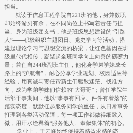
担当。
就读于信息工程学院自221班的他，身兼数职
却始终游刃有余，在不同岗位上书写着责任与担
当。身为班级团支书，他是班级思想建设的“引路
人”——积极组织主题团日、党史学习等活动，搭
建起理论学习与思想交流的桥梁，让红色基因在班
级里代代相传，凝聚起全班同学向上向善的磅礴力
量；兼任自244班副班主任，他化身学弟学妹成长
路上的“护航者”，耐心分享学业规划、校园适应等
经验，用真诚与责任帮新生们驱散迷茫、找准方
向，成为学弟学妹们信赖的“大哥哥”；曾任学院生
活部干事期间，他以“事事有回应、件件有着落”的
踏实态度，默默扛起服务同学的重任，从日常事务
打理到各类活动保障，每一项工作都做得细致入
微，用汗水诠释着“服务他人、奉献集体”的初心。
学业上，于云峰始终保持着精益求精的态